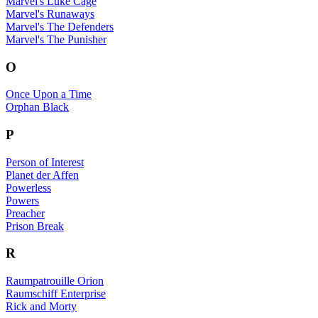
Marvel's Luke Cage
Marvel's Runaways
Marvel's The Defenders
Marvel's The Punisher
O
Once Upon a Time
Orphan Black
P
Person of Interest
Planet der Affen
Powerless
Powers
Preacher
Prison Break
R
Raumpatrouille Orion
Raumschiff Enterprise
Rick and Morty