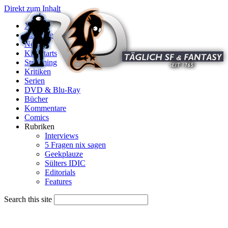
Direkt zum Inhalt
X
Startseite
News
Kinostarts
Streaming
Kritiken
Serien
DVD & Blu-Ray
Bücher
Kommentare
Comics
Rubriken
Interviews
5 Fragen nix sagen
Geekplauze
Sülters IDIC
Editorials
Features
Search this site