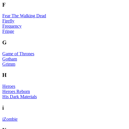
F
Fear The Walking Dead
Firefly
Frequency
Fringe
G
Game of Thrones
Gotham
Grimm
H
Heroes
Heroes Reborn
His Dark Materials
i
iZombie