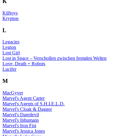
K
Killjoys
Krypton
L
Legacies
Legion
Lost Girl
Lost in Space – Verschollen zwischen fremden Welten
Love, Death + Robots
Lucifer
M
MacGyver
Marvel's Agent Carter
Marvel's Agents of S.H.I.E.L.D.
Marvel's Cloak & Dagger
Marvel's Daredevil
Marvel's Inhumans
Marvel's Iron Fist
Marvel's Jessica Jones