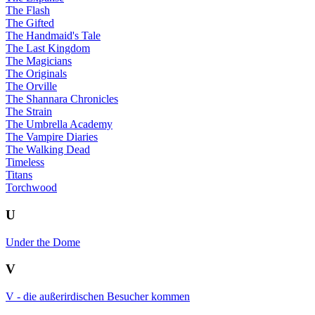
The Flash
The Gifted
The Handmaid's Tale
The Last Kingdom
The Magicians
The Originals
The Orville
The Shannara Chronicles
The Strain
The Umbrella Academy
The Vampire Diaries
The Walking Dead
Timeless
Titans
Torchwood
U
Under the Dome
V
V - die außerirdischen Besucher kommen