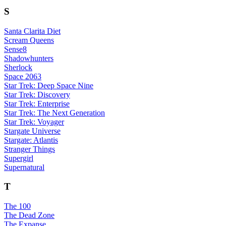
S
Santa Clarita Diet
Scream Queens
Sense8
Shadowhunters
Sherlock
Space 2063
Star Trek: Deep Space Nine
Star Trek: Discovery
Star Trek: Enterprise
Star Trek: The Next Generation
Star Trek: Voyager
Stargate Universe
Stargate: Atlantis
Stranger Things
Supergirl
Supernatural
T
The 100
The Dead Zone
The Expanse