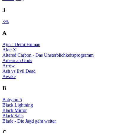
3
3%
A
Ajin - Demi-Human
Akte X
Altered Carbon - Das Unsterblichkeitsprogramm
American Gods
Arrow
Ash vs Evil Dead
Awake
B
Babylon 5
Black Lightning
Black Mirror
Black Sails
Blade - Die Jagd geht weiter
C