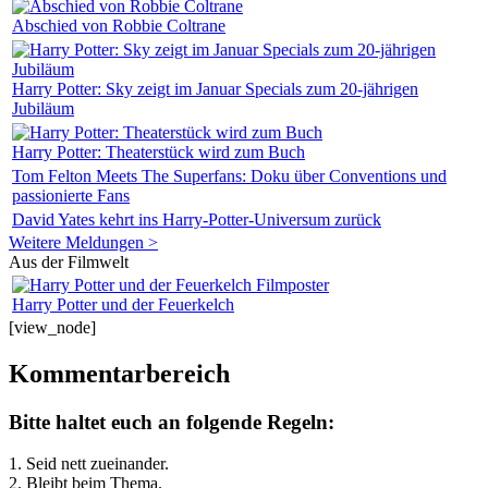
Abschied von Robbie Coltrane
Harry Potter: Sky zeigt im Januar Specials zum 20-jährigen
Jubiläum
Harry Potter: Theaterstück wird zum Buch
Tom Felton Meets The Superfans: Doku über Conventions und
passionierte Fans
David Yates kehrt ins Harry-Potter-Universum zurück
Weitere Meldungen >
Aus der Filmwelt
Harry Potter und der Feuerkelch
[view_node]
Kommentarbereich
Bitte haltet euch an folgende Regeln:
1. Seid nett zueinander.
2. Bleibt beim Thema.