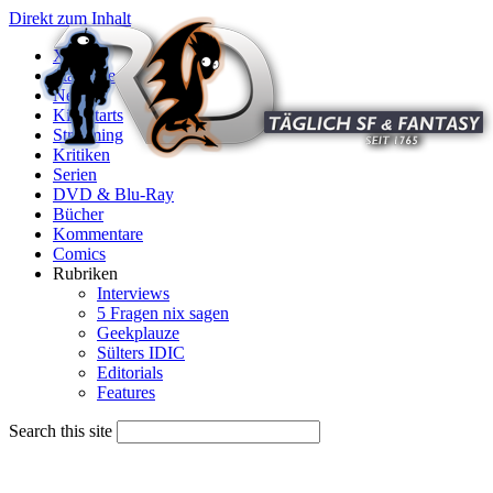
Direkt zum Inhalt
X
Startseite
News
Kinostarts
Streaming
Kritiken
Serien
DVD & Blu-Ray
Bücher
Kommentare
Comics
Rubriken
Interviews
5 Fragen nix sagen
Geekplauze
Sülters IDIC
Editorials
Features
Search this site