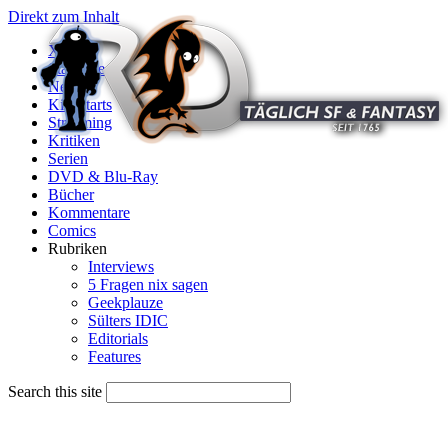
Direkt zum Inhalt
X
Startseite
News
Kinostarts
Streaming
Kritiken
Serien
DVD & Blu-Ray
Bücher
Kommentare
Comics
Rubriken
Interviews
5 Fragen nix sagen
Geekplauze
Sülters IDIC
Editorials
Features
Search this site