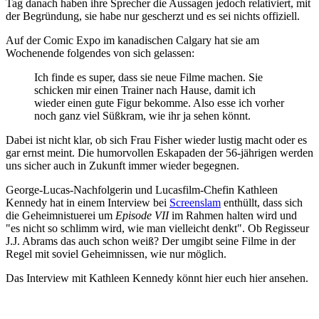
Tag danach haben ihre Sprecher die Aussagen jedoch relativiert, mit
der Begründung, sie habe nur gescherzt und es sei nichts offiziell.
Auf der Comic Expo im kanadischen Calgary hat sie am
Wochenende folgendes von sich gelassen:
Ich finde es super, dass sie neue Filme machen. Sie
schicken mir einen Trainer nach Hause, damit ich
wieder einen gute Figur bekomme. Also esse ich vorher
noch ganz viel Süßkram, wie ihr ja sehen könnt.
Dabei ist nicht klar, ob sich Frau Fisher wieder lustig macht oder es
gar ernst meint. Die humorvollen Eskapaden der 56-jährigen werden
uns sicher auch in Zukunft immer wieder begegnen.
George-Lucas-Nachfolgerin und Lucasfilm-Chefin Kathleen
Kennedy hat in einem Interview bei
Screenslam
enthüllt, dass sich
die Geheimnistuerei um
Episode VII
im Rahmen halten wird und
"es nicht so schlimm wird, wie man vielleicht denkt". Ob Regisseur
J.J. Abrams das auch schon weiß? Der umgibt seine Filme in der
Regel mit soviel Geheimnissen, wie nur möglich.
Das Interview mit Kathleen Kennedy könnt hier euch hier ansehen.