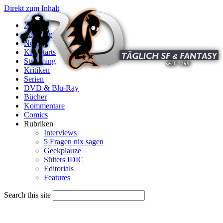
Direkt zum Inhalt
X
Startseite
News
Kinostarts
Streaming
Kritiken
Serien
DVD & Blu-Ray
Bücher
Kommentare
Comics
Rubriken
Interviews
5 Fragen nix sagen
Geekplauze
Sülters IDIC
Editorials
Features
Search this site