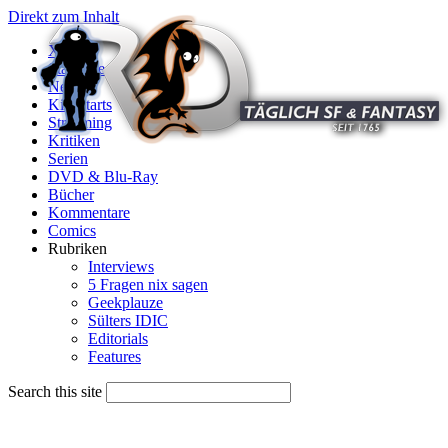
Direkt zum Inhalt
X
Startseite
News
Kinostarts
Streaming
Kritiken
Serien
DVD & Blu-Ray
Bücher
Kommentare
Comics
Rubriken
Interviews
5 Fragen nix sagen
Geekplauze
Sülters IDIC
Editorials
Features
Search this site