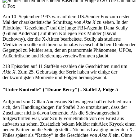
© Fox
Am 10. September 1993 war auf dem US-Sender Fox zum ersten
Mal der charakteristische Schriftzug von
Akte X
zu sehen. In der
Pilotfolge “Gezeichnet” traf die junge FBI-Agentin Dana Scully
(Gillian Anderson) auf ihren Kollegen Fox Mulder (David
Duchovny), der die X-Akten bearbeitete. Scully als studierte
Medizinerin sollte mit ihrem rational-wissenschaftlichen Denken der
Gegenpol zu Mulder sein, der an paranormale Phänomene, UFOs,
Außerirdische und Regierungsverschwörungen glaubt.
218 Episoden auf 11 Staffeln erzählen die Geschichten rund um
Akte X
. Zum 25. Geburtstag der Serie haben wir einige der
denkwürdigsten Momente und Folgen herausgesucht.
"Unter Kontrolle" ("Duane Berry") - Staffel 2, Folge 5
Aufgrund von Gillian Andersons Schwangerschaft entschied man
sich, den Handlungsbogen für Staffel 2 so umzubauen, dass der
Zuschauer nichts davon bemerkte. Als die Schwangerschaft
fortgeschritten war, war Scully vornehmlich von der Brust aus
aufwärts zu sehen. Zusätzlich bekam Mulder mit Alex Krycek einen
neuen Partner an die Seite gestellt - Nicholas Lea ging unter den X-
Philes später als “Ratboy” in die Geschichte von
Akte X
ein. Ohne