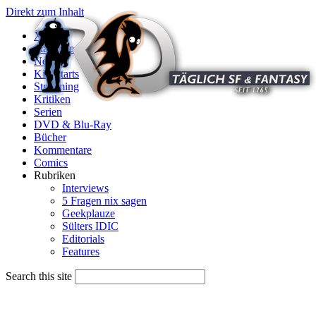
Direkt zum Inhalt
X
Startseite
News
Kinostarts
Streaming
Kritiken
Serien
DVD & Blu-Ray
Bücher
Kommentare
Comics
Rubriken
Interviews
5 Fragen nix sagen
Geekplauze
Sülters IDIC
Editorials
Features
Search this site