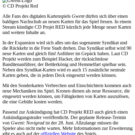
© CD Projekt Red
Alle Fans des digitalen Kartenspiels
Gwent
dürfen sich über einen
baldigen Nachschub an neuen Karten für das Spiel freuen. In einem
Stream kündigte CD Projet RED kürzlich jede Menge neuer Karten
und weitere Inhalte an.
In der Expansion wird sich alles um das sogenannte Syndikat und
die Rückkehr in die Freie Stadt drehen. Das Syndikat selbst wird 90
neue Karten und gleich fünf Anführer im Gepäck haben. Laut CD
Projekt werden zum Beispiel Hacker, der rücksichtslose
Banditenanführer, der Bettlerkönig und Hemmelfart spielbar sein.
Neben den Syndikat-Karten wird es auch 15 zusätzliche neutrale
Karten geben, die in jedem Deck eingesetzt werden können.
Mit den Sonderkarten Verbrechen und Einschüchtern kommen auch
neue Mechaniken ins Spiel. Kronen dienen als neue Ressource, die
eingesetzt werden können, um Fähigkeiten von Karten auszulösen,
die eine Gebühr kosten werden.
Passend zur Ankündigung hat CD Projekt RED auch gleich einen
Ankündigungstrailer veröffentlicht. Der geplante Release-Termin
von
Gwent: Novigrad
ist der 28. Juni. Allzulange müssen die
Spieler also nicht mehr warten. Mehr Informationen zur Erweiterung
gibt es auch auf der
offiziellen Website
des Spiels.