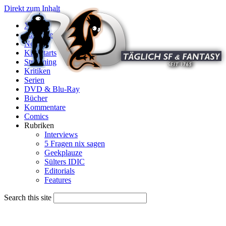
Direkt zum Inhalt
X
Startseite
News
Kinostarts
Streaming
Kritiken
Serien
DVD & Blu-Ray
Bücher
Kommentare
Comics
Rubriken
Interviews
5 Fragen nix sagen
Geekplauze
Sülters IDIC
Editorials
Features
Search this site