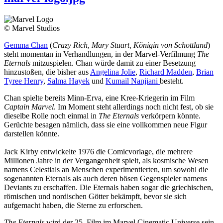
© Marvel Studios
Gemma Chan
(
Crazy Rich
,
Mary Stuart, Königin von Schottland
)
steht momentan in Verhandlungen, in der Marvel-Verfilmung
The
Eternals
mitzuspielen. Chan würde damit zu einer Besetzung
hinzustoßen, die bisher aus
Angelina Jolie
,
Richard Madden
,
Brian
Tyree Henry
,
Salma Hayek
und
Kumail Nanjiani
besteht.
Chan spielte bereits Minn-Erva, eine Kree-Kriegerin im Film
Captain Marvel
. Im Moment steht allerdings noch nicht fest, ob sie
dieselbe Rolle noch einmal in
The Eternals
verkörpern könnte.
Gerüchte besagen nämlich, dass sie eine vollkommen neue Figur
darstellen könnte.
Jack Kirby entwickelte 1976 die Comicvorlage, die mehrere
Millionen Jahre in der Vergangenheit spielt, als kosmische Wesen
namens Celestials an Menschen experimentierten, um sowohl die
sogenannten Eternals als auch deren bösen Gegenspieler namens
Deviants zu erschaffen. Die Eternals haben sogar die griechischen,
römischen und nordischen Götter bekämpft, bevor sie sich
aufgemacht haben, die Sterne zu erforschen.
The Eternals
wird der 25. Film im Marvel Cinematic Universe sein