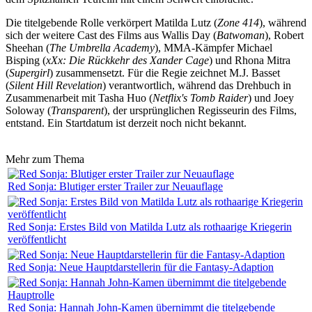
Die titelgebende Rolle verkörpert Matilda Lutz (
Zone 414
), während
sich der weitere Cast des Films aus Wallis Day (
Batwoman
), Robert
Sheehan (
The Umbrella Academy
), MMA-Kämpfer Michael
Bisping (
xXx: Die Rückkehr des Xander Cage
) und Rhona Mitra
(
Supergirl
) zusammensetzt. Für die Regie zeichnet M.J. Basset
(
Silent Hill Revelation
) verantwortlich, während das Drehbuch in
Zusammenarbeit mit Tasha Huo (
Netflix's Tomb Raider
) und Joey
Soloway (
Transparent
), der ursprünglichen Regisseurin des Films,
entstand. Ein Startdatum ist derzeit noch nicht bekannt.
Mehr zum Thema
Red Sonja: Blutiger erster Trailer zur Neuauflage
Red Sonja: Erstes Bild von Matilda Lutz als rothaarige Kriegerin
veröffentlicht
Red Sonja: Neue Hauptdarstellerin für die Fantasy-Adaption
Red Sonja: Hannah John-Kamen übernimmt die titelgebende