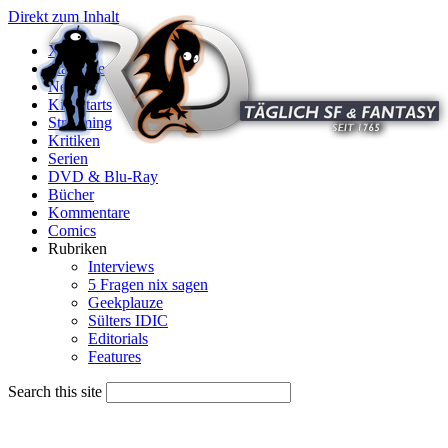
Direkt zum Inhalt
X
Startseite
News
Kinostarts
Streaming
Kritiken
Serien
DVD & Blu-Ray
Bücher
Kommentare
Comics
Rubriken
Interviews
5 Fragen nix sagen
Geekplauze
Sülters IDIC
Editorials
Features
Search this site