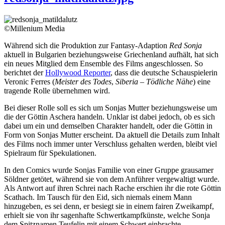
©Millenium Media
Während sich die Produktion zur Fantasy-Adaption
Red Sonja
aktuell in Bulgarien beziehungsweise Griechenland aufhält, hat sich
ein neues Mitglied dem Ensemble des Films angeschlossen. So
berichtet der
Hollywood Reporter
, dass die deutsche Schauspielerin
Veronic Ferres (
Meister des Todes
,
Siberia – Tödliche Nähe
) eine
tragende Rolle übernehmen wird.
Bei dieser Rolle soll es sich um Sonjas Mutter beziehungsweise um
die der Göttin Aschera handeln. Unklar ist dabei jedoch, ob es sich
dabei um ein und demselben Charakter handelt, oder die Göttin in
Form von Sonjas Mutter erscheint. Da aktuell die Details zum Inhalt
des Films noch immer unter Verschluss gehalten werden, bleibt viel
Spielraum für Spekulationen.
In den Comics wurde Sonjas Familie von einer Gruppe grausamer
Söldner getötet, während sie von dem Anführer vergewaltigt wurde.
Als Antwort auf ihren Schrei nach Rache erschien ihr die rote Göttin
Scathach. Im Tausch für den Eid, sich niemals einem Mann
hinzugeben, es sei denn, er besiegt sie in einem fairen Zweikampf,
erhielt sie von ihr sagenhafte Schwertkampfkünste, welche Sonja
dem Spitznamen Teufelin mit einem Schwert einbrachte.