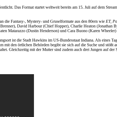
entlicht. Das Format startet weltweit bereits am 15. Juli auf dem Stre
 an die Fantasy-, Mystery- und Gruselformate aus den 80ern wie
ET, Po
Brenner), David Harbour (Chief Hopper), Charlie Heaton (Jonathan By
Gaten Matarazzo (Dustin Henderson) und Cara Buono (Karen Wheeler) 
lungsort ist die Stadt Hawkins im US-Bundesstaat Indiana. Als eines T
am mit den örtlichen Behörden begibt sie sich auf die Suche und stößt
altet. Gleichzeitig mit der Mutter sind zudem auch drei Jungen auf d