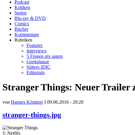
Podcast
Kritiken
Serien
Blu-ray & DVD
Comics
Bücher
Kommentare
Rubriken
Features
Interviews
5 Fragen nix sagen
Geekplauze
Sülters IDIC
Editorials
Stranger Things: Neuer Trailer 
von
Hannes Könitzer
I 09.06.2016 - 20:20
stranger-things.jpg
© Netflix