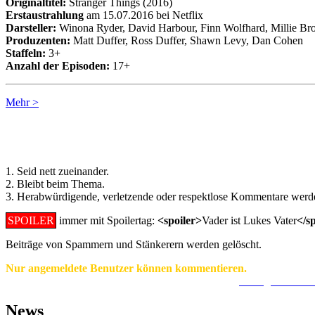
Originaltitel:
Stranger Things (2016)
Erstaustrahlung
am 15.07.2016 bei Netflix
Darsteller:
Winona Ryder, David Harbour, Finn Wolfhard, Millie Br
Produzenten:
Matt Duffer, Ross Duffer, Shawn Levy, Dan Cohen
Staffeln:
3+
Anzahl der Episoden:
17+
Mehr >
Regeln für Kommentare:
1. Seid nett zueinander.
2. Bleibt beim Thema.
3. Herabwürdigende, verletzende oder respektlose Kommentare werde
SPOILER
immer mit Spoilertag:
<spoiler>
Vader ist Lukes Vater
</s
Beiträge von Spammern und Stänkerern werden gelöscht.
Nur angemeldete Benutzer können kommentieren.
Ein Konto zu erstellen ist einfach und unkompliziert.
Hier geht's zur
News