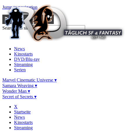
Jump to navigation
Search this site
News
Kinostarts
DVD/Blu-ray
Streaming
Serien
Marvel Cinematic Universe ▾
Samara Weaving ▾
Wonder Man ▾
Secret of Secrets ▾
X
Startseite
News
Kinostarts
Streaming