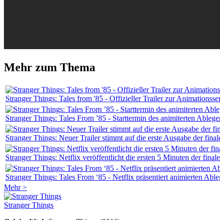
Mehr zum Thema
Stranger Things: Tales from '85 - Offizieller Trailer zur Animationsse
Stranger Things: Tales From ’85 - Starttermin des animiterten Ablege
Stranger Things: Neuer Trailer stimmt auf die erste Ausgabe der finale
Stranger Things: Netflix veröffentlicht die ersten 5 Minuten der finale
Stranger Things: Tales From ‘85 - Netflix präsentiert animierten Able
Mehr >
Stranger Things