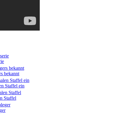
rie
rs bekannt
n Staffel ein
n Staffel
ger