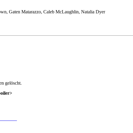
own, Gaten Matarazzo, Caleb McLaughlin, Natalia Dyer
n gelöscht.
poiler>
 Anmeldung
.