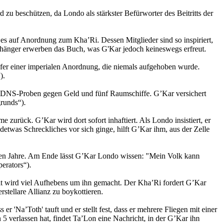
u beschützen, da Londo als stärkster Befürworter des Beitritts der
 auf Anordnung zum Kha’Ri. Dessen Mitglieder sind so inspiriert,
d Anhänger erwerben das Buch, was G'Kar jedoch keineswegs erfreut.
pfer einer imperialen Anordnung, die niemals aufgehoben wurde.
).
en DNS-Proben gegen Geld und fünf Raumschiffe. G’Kar versichert
runds“).
zurück. G’Kar wird dort sofort inhaftiert. Als Londo insistiert, er
twas Schreckliches vor sich ginge, hilft G’Kar ihm, aus der Zelle
ten Jahre. Am Ende lässt G’Kar Londo wissen: "Mein Volk kann
erators“).
elt wird viel Aufhebens um ihn gemacht. Der Kha’Ri fordert G’Kar
stellare Allianz zu boykottieren.
'Na’Toth' tauft und er stellt fest, dass er mehrere Fliegen mit einer
5 verlassen hat, findet Ta’Lon eine Nachricht, in der G’Kar ihn