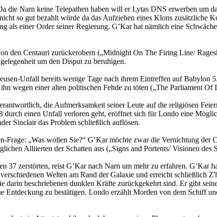
 Da die Narn keine Telepathen haben will er Lytas DNS erwerben um das
icht so gut bezahlt würde da das Aufziehen eines Klons zusätzliche Kos
ung als einer Order seiner Regierung. G’Kar hat nämlich eine Schwäch
on den Centauri zurückerobern („Midnight On The Firing Line/ Ragesh 
gelegenheit um den Disput zu beruhigen.
eusen-Unfall bereits wenige Tage nach ihrem Eintreffen auf Babylon 5. 
ihn wegen einer alten politischen Fehde zu töten („The Parliament Of
antwortlich, die Aufmerksamkeit seiner Leute auf die religiösen Fei
 durch einen Unfall verloren geht, eröffnet sich für Londo eine Möglic
der Sinclair das Problem schließlich auflösen.
-Frage: „Was wollen Sie?“ G’Kar möchte zwar die Vernichtung der Centa
lichen Alliierten der Schatten aus („Signs and Portents/ Visionen des 
37 zerstörten, reist G’Kar nach Narn um mehr zu erfahren. G’Kar hat 
 zu verschiedenen Welten am Rand der Galaxie und erreicht schließlich 
ie darin beschriebenen dunklen Kräfte zurückgekehrt sind. Er gibt se
eine Entdeckung zu bestätigen. Londo erzählt Morden von dem Schiff un