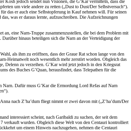
ter Kosh jedoch sendet nun Visionen, die G’Kar vermitteln, dass die
pferten um viele andere zu retten („Dust to Dust/Der Selbstversuch“).
 für das er auch eine Selbstopferung in Kauf nehmen will. Für seinen
und das, was er daraus lernte, aufzuschreiben. Die Aufzeichnungen
ietet an, eine Narn-Truppe zusammenzustellen, die bei dem Problem mit
). Darüber hinaus beteiligen sich die Narn an der Verteidigung der
Wahl, als ihm zu eröffnen, dass der Graue Rat schon lange von den
Narn-Heimatwelt noch wesentlich mehr zerstört worden. Obgleich das
ge, Delenn zu verzeihen. G’Kar wird jetzt jedoch in den Kriegsrat
iums des Buches G’Quan, herausfindet, dass Telepathen für die
ten Narn. Dafür muss G’Kar die Ermordung Lord Refas auf Narn
en“).
it Anna nach Z’ha’dum fliegt nimmt er zwei davon mit („Z’ha’dum/Der
and interessiert scheint, nach Garibaldi zu suchen, der seit dem
 7 verkauft wurden. Obgleich diese Welt von den Centauri kontrolliert
zurückkehrt um einem Hinweis nachzugehen, nehmen die Centauri