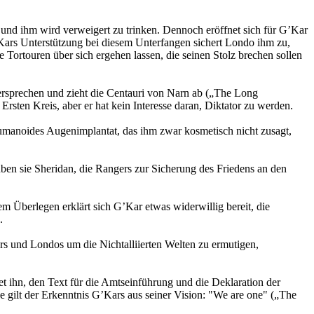
n und ihm wird verweigert zu trinken. Dennoch eröffnet sich für G’Kar
’Kars Unterstützung bei diesem Unterfangen sichert Londo ihm zu,
Tortouren über sich ergehen lassen, die seinen Stolz brechen sollen
Versprechen und zieht die Centauri von Narn ab („The Long
sten Kreis, aber er hat kein Interesse daran, Diktator zu werden.
umanoides Augenimplantat, das ihm zwar kosmetisch nicht zusagt,
en sie Sheridan, die Rangers zur Sicherung des Friedens an den
 Überlegen erklärt sich G’Kar etwas widerwillig bereit, die
.
ars und Londos um die Nichtalliierten Welten zu ermutigen,
ttet ihn, den Text für die Amtseinführung und die Deklaration der
e gilt der Erkenntnis G’Kars aus seiner Vision: "We are one" („The