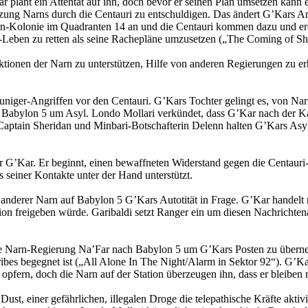
plant ein Attentat auf ihn, doch bevor er seinen Plan umsetzen kann er
setzung Narns durch die Centauri zu entschuldigen. Das ändert G’Kars An
n-Kolonie im Quadranten 14 an und die Centauri kommen dazu und erob
Narn-Leben zu retten als seine Rachepläne umzusetzen („The Coming of 
ionen der Narn zu unterstützen, Hilfe von anderen Regierungen zu er
niger-Angriffen vor den Centauri. G’Kars Tochter gelingt es, von Nar
 Babylon 5 um Asyl. Londo Mollari verkündet, dass G’Kar nach der Kap
ptain Sheridan und Minbari-Botschafterin Delenn halten G’Kars Asyl a
rger G’Kar. Er beginnt, einen bewaffneten Widerstand gegen die Centau
 seiner Kontakte unter der Hand unterstützt.
nderer Narn auf Babylon 5 G’Kars Autotität in Frage. G’Kar handelt mit
tion freigeben würde. Garibaldi setzt Ranger ein um diesen Nachricht
sche Narn-Regierung Na’Far nach Babylon 5 um G’Kars Posten zu übern
ibes begegnet ist („All Alone In The Night/Alarm in Sektor 92“). G’Ka
 opfern, doch die Narn auf der Station überzeugen ihn, dass er bleiben
, einer gefährlichen, illegalen Droge die telepathische Kräfte aktivie