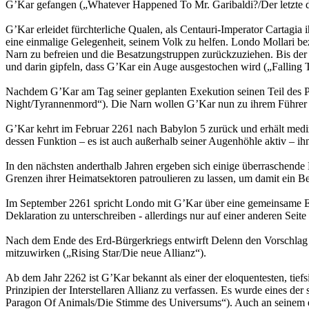
G’Kar gefangen („Whatever Happened To Mr. Garibaldi?/Der letzte 
G’Kar erleidet fürchterliche Qualen, als Centauri-Imperator Cartagia
eine einmalige Gelegenheit, seinem Volk zu helfen. Londo Mollari be
Narn zu befreien und die Besatzungstruppen zurückzuziehen. Bis der 
und darin gipfeln, dass G’Kar ein Auge ausgestochen wird („Fallin
Nachdem G’Kar am Tag seiner geplanten Exekution seinen Teil des Pla
Night/Tyrannenmord“). Die Narn wollen G’Kar nun zu ihrem Führer mach
G’Kar kehrt im Februar 2261 nach Babylon 5 zurück und erhält mediz
dessen Funktion – es ist auch außerhalb seiner Augenhöhle aktiv – i
In den nächsten anderthalb Jahren ergeben sich einige überraschend
Grenzen ihrer Heimatsektoren patroulieren zu lassen, um damit ein Bei
Im September 2261 spricht Londo mit G’Kar über eine gemeinsame Erk
Deklaration zu unterschreiben - allerdings nur auf einer anderen Sei
Nach dem Ende des Erd-Bürgerkriegs entwirft Delenn den Vorschlag für
mitzuwirken („Rising Star/Die neue Allianz“).
Ab dem Jahr 2262 ist G’Kar bekannt als einer der eloquentesten, tiefsin
Prinzipien der Interstellaren Allianz zu verfassen. Es wurde eines d
Paragon Of Animals/Die Stimme des Universums“). Auch an seinem ei