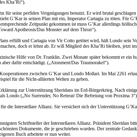
des Kha’Ri“).
 ihn für seine perfiden Vergnügungen benutzt. Er wird brutal geschlage
zieht G’Kar in seinen Plan mit ein, Imperator Cartagia zu töten. Für G
entsprechende Zeitpunkt gekommen ist muss G’Kar allerdings höllische 
g Toward Apotheosis/Das Monster auf dem Thron“).
ns erfüllt und Cartagia von Vir Cotto getötet wird, hält Londo sein 
en, doch er lehnt ab. Er will Mitglied des Kha’Ri bleiben, jetzt im Er
inische Hilfe von Dr. Franklin. Zwei Monate später bekommt er ein h
hn aber dafür entschädigt. („Atonment/Das Traumorakel“).
e Kooperationen zwischen G’Kar und Londo Mollari. Im Mai 2261 erlaub
spiel für die Nicht-alliierten Welten zu geben.
lärung zur Unterstützung Sheridans im Erd-Bürgerkrieg. Nach einigem
te als Londo („No Surrender, No Retreat/ Die Befreiung von Proxima 3“)
 die Interstellare Allianz. Sie versichert sich der Unterstützung G’K
nigsten Schriftsteller der Interstellaren Allianz. Präsident Sheridan bi
er schönsten Dokumente, die je geschrieben wurden. Der zentrale Gedank
genen Buch arbeitete er nun weiter.