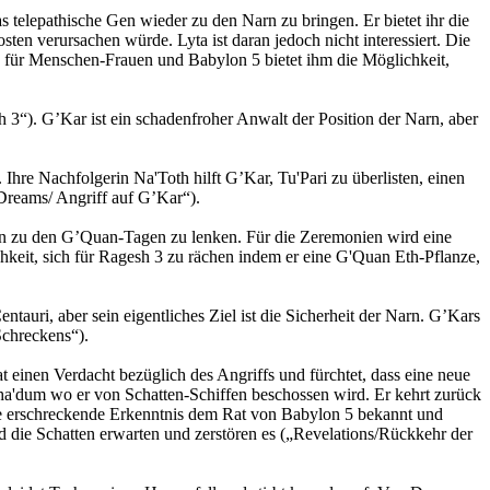
 telepathische Gen wieder zu den Narn zu bringen. Er bietet ihr die
ten verursachen würde. Lyta ist daran jedoch nicht interessiert. Die
e für Menschen-Frauen und Babylon 5 bietet ihm die Möglichkeit,
3“). G’Kar ist ein schadenfroher Anwalt der Position der Narn, aber
Ihre Nachfolgerin Na'Toth hilft G’Kar, Tu'Pari zu überlisten, einen
 Dreams/ Angriff auf G’Kar“).
ern zu den G’Quan-Tagen zu lenken. Für die Zeremonien wird eine
hkeit, sich für Ragesh 3 zu rächen indem er eine G'Quan Eth-Pflanze,
uri, aber sein eigentliches Ziel ist die Sicherheit der Narn. G’Kars
Schreckens“).
einen Verdacht bezüglich des Angriffs und fürchtet, dass eine neue
Z'ha'dum wo er von Schatten-Schiffen beschossen wird. Er kehrt zurück
ine erschreckende Erkenntnis dem Rat von Babylon 5 bekannt und
d die Schatten erwarten und zerstören es („Revelations/Rückkehr der