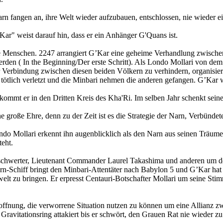
n fangen an, ihre Welt wieder aufzubauen, entschlossen, nie wieder ei
r" weist darauf hin, dass er ein Anhänger G'Quans ist.
 Menschen. 2247 arrangiert G’Kar eine geheime Verhandlung zwischen
den ( In the Beginning/Der erste Schritt). Als Londo Mollari von dem 
 Verbindung zwischen diesen beiden Völkern zu verhindern, organisier
 tötlich verletzt und die Minbari nehmen die anderen gefangen. G’Kar 
 kommt er in den Dritten Kreis des Kha'Ri. Im selben Jahr schenkt sei
e große Ehre, denn zu der Zeit ist es die Strategie der Narn, Verbünde
o Mollari erkennt ihn augenblicklich als den Narn aus seinen Träumen
eht.
dschwerter, Lieutenant Commander Laurel Takashima und anderen um 
n-Schiff bringt den Minbari-Attentäter nach Babylon 5 und G’Kar hat
welt zu bringen. Er erpresst Centauri-Botschafter Mollari um seine S
ffnung, die verworrene Situation nutzen zu können um eine Allianz zw
Gravitationsring attakiert bis er schwört, den Grauen Rat nie wieder z