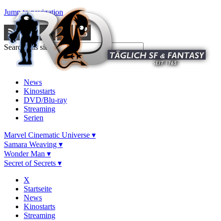
Jump to navigation
Search this site
News
Kinostarts
DVD/Blu-ray
Streaming
Serien
Marvel Cinematic Universe ▾
Samara Weaving ▾
Wonder Man ▾
Secret of Secrets ▾
X
Startseite
News
Kinostarts
Streaming