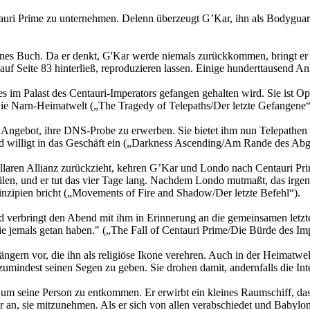
ri Prime zu unternehmen. Delenn überzeugt G’Kar, ihn als Bodyguard z
 Buch. Da er denkt, G'Kar werde niemals zurückkommen, bringt er es
ldi auf Seite 83 hinterließ, reproduzieren lassen. Einige hunderttausen
 im Palast des Centauri-Imperators gefangen gehalten wird. Sie ist O
die Narn-Heimatwelt („The Tragedy of Telepaths/Der letzte Gefangene“
in Angebot, ihre DNS-Probe zu erwerben. Sie bietet ihm nun Telepath
d willigt in das Geschäft ein („Darkness Ascending/Am Rande des Abg
aren Allianz zurückzieht, kehren G’Kar und Londo nach Centauri Prime 
en, und er tut das vier Tage lang. Nachdem Londo mutmaßt, das irgende
rinzipien bricht („Movements of Fire and Shadow/Der letzte Befehl“).
d verbringt den Abend mit ihm in Erinnerung an die gemeinsamen letz
ie jemals getan haben." („The Fall of Centauri Prime/Die Bürde des Imp
ngern vor, die ihn als religiöse Ikone verehren. Auch in der Heimatw
indest seinen Segen zu geben. Sie drohen damit, andernfalls die Inter
seine Person zu entkommen. Er erwirbt ein kleines Raumschiff, dass er 
 an, sie mitzunehmen. Als er sich von allen verabschiedet und Babylon 