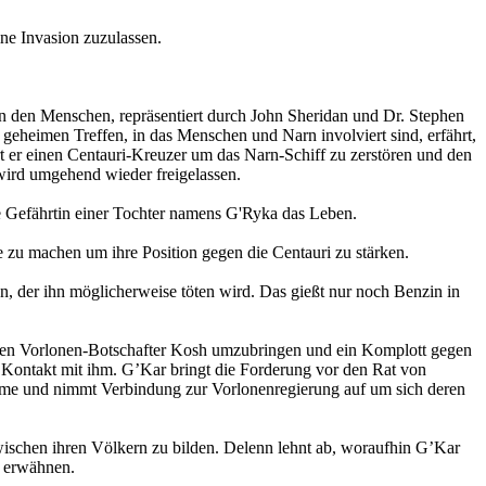
ne Invasion zuzulassen.
 den Menschen, repräsentiert durch John Sheridan und Dr. Stephen
geheimen Treffen, in das Menschen und Narn involviert sind, erfährt,
t er einen Centauri-Kreuzer um das Narn-Schiff zu zerstören und den
wird umgehend wieder freigelassen.
ne Gefährtin einer Tochter namens G'Ryka das Leben.
te zu machen um ihre Position gegen die Centauri zu stärken.
, der ihn möglicherweise töten wird. Das gießt nur noch Benzin in
den Vorlonen-Botschafter Kosh umzubringen und ein Komplott gegen
 Kontakt mit ihm. G’Kar bringt die Forderung vor den Rat von
timme und nimmt Verbindung zur Vorlonenregierung auf um sich deren
ischen ihren Völkern zu bilden. Delenn lehnt ab, woraufhin G’Kar
u erwähnen.