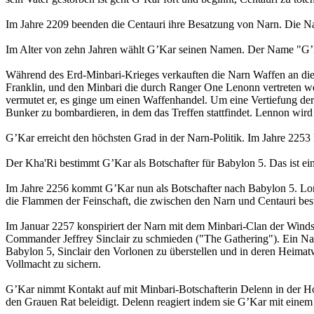
Im Jahre 2209 beenden die Centauri ihre Besatzung von Narn. Die Nar
Im Alter von zehn Jahren wählt G’Kar seinen Namen. Der Name "G’Ka
Während des Erd-Minbari-Krieges verkauften die Narn Waffen an die
Franklin, und den Minbari die durch Ranger One Lenonn vertreten wer
vermutet er, es ginge um einen Waffenhandel. Um eine Vertiefung der
Bunker zu bombardieren, in dem das Treffen stattfindet. Lennon wird
G’Kar erreicht den höchsten Grad in der Narn-Politik. Im Jahre 2253
Der Kha'Ri bestimmt G’Kar als Botschafter für Babylon 5. Das ist ein
Im Jahre 2256 kommt G’Kar nun als Botschafter nach Babylon 5. Lond
die Flammen der Feinschaft, die zwischen den Narn und Centauri best
Im Januar 2257 konspiriert der Narn mit dem Minbari-Clan der Win
Commander Jeffrey Sinclair zu schmieden ("The Gathering"). Ein Nar
Babylon 5, Sinclair den Vorlonen zu überstellen und in deren Heimat
Vollmacht zu sichern.
G’Kar nimmt Kontakt auf mit Minbari-Botschafterin Delenn in der Ho
den Grauen Rat beleidigt. Delenn reagiert indem sie G’Kar mit einem 