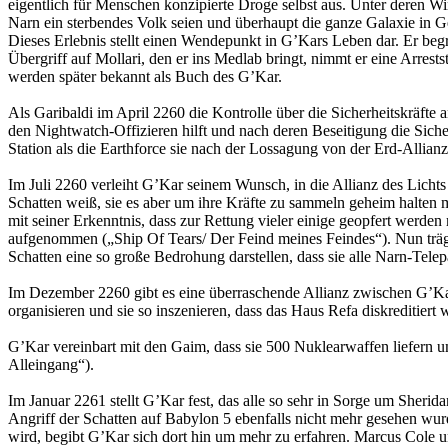
eigentlich für Menschen konzipierte Droge selbst aus. Unter deren Wi
Narn ein sterbendes Volk seien und überhaupt die ganze Galaxie in Ge
Dieses Erlebnis stellt einen Wendepunkt in G’Kars Leben dar. Er begr
Übergriff auf Mollari, den er ins Medlab bringt, nimmt er eine Arrests
werden später bekannt als Buch des G’Kar.
Als Garibaldi im April 2260 die Kontrolle über die Sicherheitskräfte
den Nightwatch-Offizieren hilft und nach deren Beseitigung die Sicher
Station als die Earthforce sie nach der Lossagung von der Erd-Allian
Im Juli 2260 verleiht G’Kar seinem Wunsch, in die Allianz des Lich
Schatten weiß, sie es aber um ihre Kräfte zu sammeln geheim halten
mit seiner Erkenntnis, dass zur Rettung vieler einige geopfert werden
aufgenommen („Ship Of Tears/ Der Feind meines Feindes“). Nun trägt
Schatten eine so große Bedrohung darstellen, dass sie alle Narn-Tele
Im Dezember 2260 gibt es eine überraschende Allianz zwischen G’Ka
organisieren und sie so inszenieren, dass das Haus Refa diskreditier
G’Kar vereinbart mit den Gaim, dass sie 500 Nuklearwaffen liefern 
Alleingang“).
Im Januar 2261 stellt G’Kar fest, das alle so sehr in Sorge um Sherid
Angriff der Schatten auf Babylon 5 ebenfalls nicht mehr gesehen wurd
wird, begibt G’Kar sich dort hin um mehr zu erfahren. Marcus Cole 