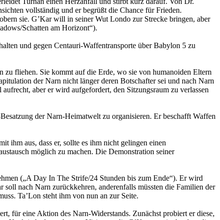
leidet Turhan einen Herzanfall und stirbt kurz darauf. Von Dr.
sichten vollständig und er begrüßt die Chance für Frieden.
ern sie. G’Kar will in seiner Wut Londo zur Strecke bringen, aber
Shadows/Schatten am Horizont“).
halten und gegen Centauri-Waffentransporte über Babylon 5 zu
n zu fliehen. Sie kommt auf die Erde, wo sie von humanoiden Eltern
itulation der Narn nicht länger deren Botschafter sei und nach Narn
ufrecht, aber er wird aufgefordert, den Sitzungsraum zu verlassen
ri-Besatzung der Narn-Heimatwelt zu organisieren. Er beschafft Waffen
 ihm aus, dass er, sollte es ihm nicht gelingen einen
enaustausch möglich zu machen. Die Demonstration seiner
ehmen („A Day In The Strife/24 Stunden bis zum Ende“). Er wird
r soll nach Narn zurückkehren, anderenfalls müssten die Familien der
 muss. Ta’Lon steht ihm von nun an zur Seite.
rt, für eine Aktion des Narn-Widerstands. Zunächst probiert er diese,