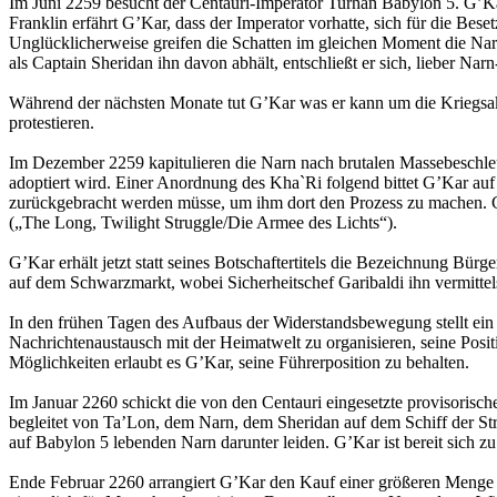
Im Juni 2259 besucht der Centauri-Imperator Turhan Babylon 5. G’Kar 
Franklin erfährt G’Kar, dass der Imperator vorhatte, sich für die Be
Unglücklicherweise greifen die Schatten im gleichen Moment die Nar
als Captain Sheridan ihn davon abhält, entschließt er sich, lieber 
Während der nächsten Monate tut G’Kar was er kann um die Kriegsakt
protestieren.
Im Dezember 2259 kapitulieren die Narn nach brutalen Massebeschleu
adoptiert wird. Einer Anordnung des Kha`Ri folgend bittet G’Kar auf
zurückgebracht werden müsse, um ihm dort den Prozess zu machen. Ca
(„The Long, Twilight Struggle/Die Armee des Lichts“).
G’Kar erhält jetzt statt seines Botschaftertitels die Bezeichnung Bü
auf dem Schwarzmarkt, wobei Sicherheitschef Garibaldi ihn vermittels
In den frühen Tagen des Aufbaus der Widerstandsbewegung stellt ein a
Nachrichtenaustausch mit der Heimatwelt zu organisieren, seine Posi
Möglichkeiten erlaubt es G’Kar, seine Führerposition zu behalten.
Im Januar 2260 schickt die von den Centauri eingesetzte provisori
begleitet von Ta’Lon, dem Narn, dem Sheridan auf dem Schiff der Str
auf Babylon 5 lebenden Narn darunter leiden. G’Kar ist bereit sich zu
Ende Februar 2260 arrangiert G’Kar den Kauf einer größeren Menge Dust