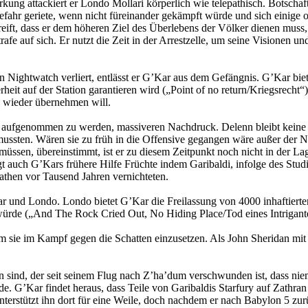
rkung attackiert er Londo Mollari körperlich wie telepathisch. Botschaf
fahr geriete, wenn nicht füreinander gekämpft würde und sich einige o
eift, dass er dem höheren Ziel des Überlebens der Völker dienen muss,
trafe auf sich. Er nutzt die Zeit in der Arrestzelle, um seine Visionen 
 an Nightwatch verliert, entlässt er G’Kar aus dem Gefängnis. G’Kar b
heit auf der Station garantieren wird („Point of no return/Kriegsrecht“
z wieder übernehmen will.
ts aufgenommen zu werden, massiveren Nachdruck. Delenn bleibt keine 
 mussten. Wären sie zu früh in die Offensive gegangen wäre außer der 
 müssen, übereinstimmt, ist er zu diesem Zeitpunkt noch nicht in der La
 auch G’Kars frühere Hilfe Früchte indem Garibaldi, infolge des Stud
pathen vor Tausend Jahren vernichteten.
r und Londo. Londo bietet G’Kar die Freilassung von 4000 inhaftier
t würde („And The Rock Cried Out, No Hiding Place/Tod eines Intrigant
um sie im Kampf gegen die Schatten einzusetzen. Als John Sheridan m
an sind, der seit seinem Flug nach Z’ha’dum verschwunden ist, dass niem
e. G’Kar findet heraus, dass Teile von Garibaldis Starfury auf Zathran
unterstützt ihn dort für eine Weile, doch nachdem er nach Babylon 5 