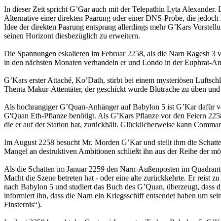
In dieser Zeit spricht G’Gar auch mit der Telepathin Lyta Alexander.
Alternative einer direkten Paarung oder einer DNS-Probe, die jedoch n
Idee der direkten Paarung entsprang allerdings mehr G’Kars Vorstell
seinen Horizont diesbezüglich zu erweitern.
Die Spannungen eskalieren im Februar 2258, als die Narn Ragesh 3 v
in den nächsten Monaten verhandeln er und Londo in der Euphrat-An
G’Kars erster Attaché, Ko’Dath, stirbt bei einem mysteriösen Luftschl
Thenta Makur-Attentäter, der geschickt wurde Blutrache zu üben und 
Als hochrangiger G’Quan-Anhänger auf Babylon 5 ist G’Kar dafür ver
G'Quan Eth-Pflanze benötigt. Als G’Kars Pflanze vor den Feiern 2258
die er auf der Station hat, zurückhält. Glücklicherweise kann Comman
Im August 2258 besucht Mr. Morden G’Kar und stellt ihm die Schatten
Mangel an destruktiven Ambitionen schließt ihn aus der Reihe der mög
Als die Schatten im Januar 2259 den Narn-Außenposten im Quadranten 
Macht die Szene betreten hat - oder eine alte zurückkehrte. Er reist
nach Babylon 5 und studiert das Buch des G’Quan, überzeugt, dass d
informiert ihn, dass die Narn ein Kriegsschiff entsendet haben um s
Finsternis“).