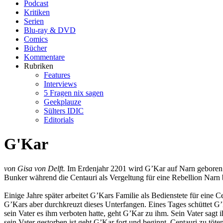
Podcast
Kritiken
Serien
Blu-ray & DVD
Comics
Bücher
Kommentare
Rubriken
Features
Interviews
5 Fragen nix sagen
Geekplauze
Sülters IDIC
Editorials
G'Kar
von Gisa von Delft.
Im Erdenjahr 2201 wird G’Kar auf Narn geboren. E
Bunker während die Centauri als Vergeltung für eine Rebellion Narn
Einige Jahre später arbeitet G’Kars Familie als Bedienstete für eine 
G’Kars aber durchkreuzt dieses Unterfangen. Eines Tages schüttet G’
sein Vater es ihm verboten hatte, geht G’Kar zu ihm. Sein Vater sagt 
sein Vater gestorben ist geht G’Kar fort und beginnt, Centauri zu töten