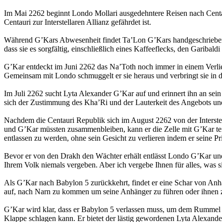
Im Mai 2262 beginnt Londo Mollari ausgedehntere Reisen nach Centau
Centauri zur Interstellaren Allianz gefährdet ist.
Während G’Kars Abwesenheit findet Ta’Lon G’Kars handgeschriebenes
dass sie es sorgfältig, einschließlich eines Kaffeeflecks, den Gariba
G’Kar entdeckt im Juni 2262 das Na’Toth noch immer in einem Verlies
Gemeinsam mit Londo schmuggelt er sie heraus und verbringt sie in 
Im Juli 2262 sucht Lyta Alexander G’Kar auf und erinnert ihn an se
sich der Zustimmung des Kha’Ri und der Lauterkeit des Angebots un
Nachdem die Centauri Republik sich im August 2262 von der Interstell
und G’Kar müssten zusammenbleiben, kann er die Zelle mit G’Kar teil
entlassen zu werden, ohne sein Gesicht zu verlieren indem er seine P
Bevor er von den Drakh den Wächter erhält entlässt Londo G’Kar un
Ihrem Volk niemals vergeben. Aber ich vergebe Ihnen für alles, was s
Als G’Kar nach Babylon 5 zurückkehrt, findet er eine Schar von Anhä
auf, nach Narn zu kommen um seine Anhänger zu führen oder ihnen zum
G’Kar wird klar, dass er Babylon 5 verlassen muss, um dem Rummel um 
Klappe schlagen kann. Er bietet der lästig gewordenen Lyta Alexander