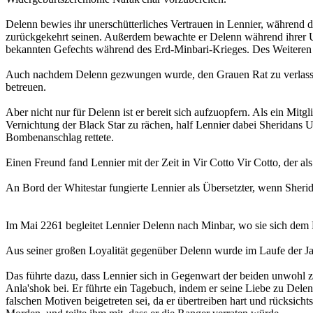
Delenn bewies ihr unerschütterliches Vertrauen in Lennier, während 
zurückgekehrt seinen. Außerdem bewachte er Delenn während ihrer U
bekannten Gefechts während des Erd-Minbari-Krieges. Des Weiteren 
Auch nachdem Delenn gezwungen wurde, den Grauen Rat zu verlassen,
betreuen.
Aber nicht nur für Delenn ist er bereit sich aufzuopfern. Als ein Mi
Vernichtung der Black Star zu rächen, half Lennier dabei Sheridans 
Bombenanschlag rettete.
Einen Freund fand Lennier mit der Zeit in Vir Cotto Vir Cotto, der al
An Bord der Whitestar fungierte Lennier als Übersetzter, wenn Sher
Im Mai 2261 begleitet Lennier Delenn nach Minbar, wo sie sich dem 
Aus seiner großen Loyalität gegenüber Delenn wurde im Laufe der Jahr
Das führte dazu, dass Lennier sich in Gegenwart der beiden unwohl z
Anla'shok bei. Er führte ein Tagebuch, indem er seine Liebe zu Delen
falschen Motiven beigetreten sei, da er übertreiben hart und rücksicht