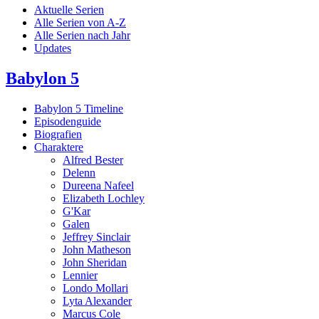
Aktuelle Serien
Alle Serien von A-Z
Alle Serien nach Jahr
Updates
Babylon 5
Babylon 5 Timeline
Episodenguide
Biografien
Charaktere
Alfred Bester
Delenn
Dureena Nafeel
Elizabeth Lochley
G'Kar
Galen
Jeffrey Sinclair
John Matheson
John Sheridan
Lennier
Londo Mollari
Lyta Alexander
Marcus Cole