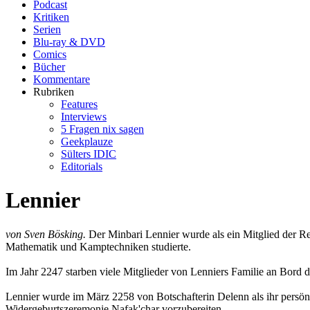
Podcast
Kritiken
Serien
Blu-ray & DVD
Comics
Bücher
Kommentare
Rubriken
Features
Interviews
5 Fragen nix sagen
Geekplauze
Sülters IDIC
Editorials
Lennier
von Sven Bösking.
Der Minbari Lennier wurde als ein Mitglied der R
Mathematik und Kamptechniken studierte.
Im Jahr 2247 starben viele Mitglieder von Lenniers Familie an Bord
Lennier wurde im März 2258 von Botschafterin Delenn als ihr persönli
Widergeburtszeremonie Nafak'char vorzubereiten.