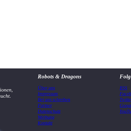
Robots & Dragons
Folg
Über uns
RSS
ionen,
Impressum
Face
aucht.
Bei uns schreiben
Twitte
Partner
Goog
Datenschutz
YouT
Werbung
Kontakt