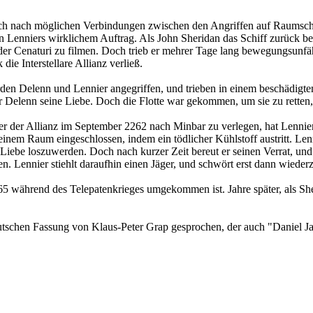
ich nach möglichen Verbindungen zwischen den Angriffen auf Raumschi
on Lenniers wirklichem Auftrag. Als John Sheridan das Schiff zurück b
der Cenaturi zu filmen. Doch trieb er mehrer Tage lang bewegungsunfähi
ie Interstellare Allianz verließ.
en Delenn und Lennier angegriffen, und trieben in einem beschädigten
r Delenn seine Liebe. Doch die Flotte war gekommen, um sie zu retten, 
er der Allianz im September 2262 nach Minbar zu verlegen, hat Lenni
em Raum eingeschlossen, indem ein tödlicher Kühlstoff austritt. Lenn
 Liebe loszuwerden. Doch nach kurzer Zeit bereut er seinen Verrat, und
en. Lennier stiehlt daraufhin einen Jäger, und schwört erst dann wie
5 während des Telepatenkrieges umgekommen ist. Jahre später, als Sheri
eutschen Fassung von Klaus-Peter Grap gesprochen, der auch "Daniel J