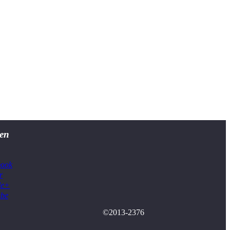
en
book
r
le+
ube
©2013-2376