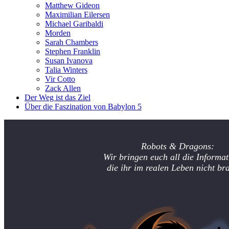
Matthew Gideon
Maximilian Eilersen
Michael Garibaldi
Morden
Sarah Chambers
Stephen Franklin
Susan Ivanova
Talia Winters
Vir Cotto
Zack Allen
Der Weg ist das Ziel
Über die Faszination von Babylon 5
Robots & Dragons:
Wir bringen euch all die Informat
die ihr im realen Leben nicht br