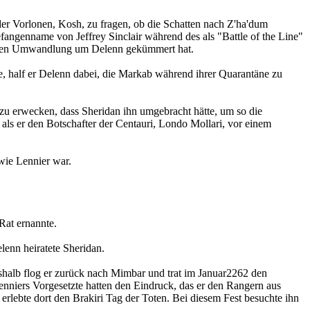
der Vorlonen, Kosh, zu fragen, ob die Schatten nach Z'ha'dum
ngenname von Jeffrey Sinclair während des als "Battle of the Line"
ssenen Umwandlung um Delenn gekümmert hat.
 half er Delenn dabei, die Markab während ihrer Quarantäne zu
 zu erwecken, dass Sheridan ihn umgebracht hätte, um so die
ls er den Botschafter der Centauri, Londo Mollari, vor einem
 wie Lennier war.
Rat ernannte.
lenn heiratete Sheridan.
shalb flog er zurück nach Mimbar und trat im Januar2262 den
Lenniers Vorgesetzte hatten den Eindruck, das er den Rangern aus
 erlebte dort den Brakiri Tag der Toten. Bei diesem Fest besuchte ihn