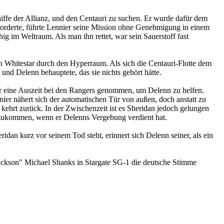
ffe der Allianz, und den Centauri zu suchen. Er wurde dafür dem
eorderte, führte Lennier seine Mission ohne Genehmigung in einem
g im Weltraum. Als man ihn rettet, war sein Sauerstoff fast
 Whitestar durch den Hyperraum. Als sich die Centauri-Flotte dem
und Delenn behauptete, das sie nichts gehört hätte.
er eine Auszeit bei den Rangers genommen, um Delenn zu helfen.
ier nähert sich der automatischen Tür von außen, doch anstatt zu
 kehrt zurück. In der Zwischenzeit ist es Sheridan jedoch gelungen
derzukommen, wenn er Delenns Vergebung verdient hat.
dan kurz vor seinem Tod steht, erinnert sich Delenn seiner, als ein
ackson" Michael Shanks in Stargate SG-1 die deutsche Stimme