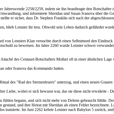
der Jahreswende 2258/2259, indem sie ihn beauftragte den Botschafter 
mwandlung, und informierte Sheridan und Susan Ivanova über die Gefa
stellte er sicher, dass Dr. Stephen Franklin sich nach der abgeschlo
 blieb Lennier ihr treu. Obwohl sein Leben dadurch gefährdet wurde,
tglied von Lenniers Klan versuchte durch einen Selbstmord den Eindruck
Unschuld zu beweisen. Im Jahre 2260 wurde Lennier schwer verwundet a
s Attaché des Centauri-Botschafters Mollari oft in einer ähnlichen Lage
idan oder Ivanova das Kommando hatten.
Ritual des "Rad des Sternenfeuers" unterzog, und einen neuen Grauen 
e Liebe, wobei er sich bewusst war, das sie diese nicht erwiderte - De
u fühlen begann, und sich nicht mehr von Delenn gebraucht fühlte. De
n gestand, und ihre Heirat mit Sheridan als einen Fehler bezeichnete. 
slos trainierte. Im Juni 2262 kehrte Lennier nach Babylon 5 zurück, und