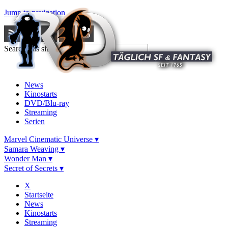
Jump to navigation
Search this site
News
Kinostarts
DVD/Blu-ray
Streaming
Serien
Marvel Cinematic Universe ▾
Samara Weaving ▾
Wonder Man ▾
Secret of Secrets ▾
X
Startseite
News
Kinostarts
Streaming