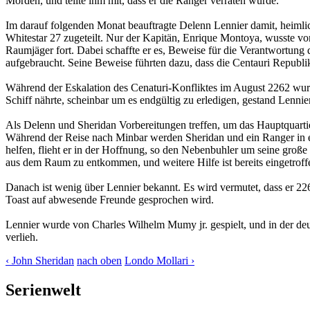
Morden, und teilte ihm mit, dass er die Ranger verraten würde.
Im darauf folgenden Monat beauftragte Delenn Lennier damit, heiml
Whitestar 27 zugeteilt. Nur der Kapitän, Enrique Montoya, wusste v
Raumjäger fort. Dabei schaffte er es, Beweise für die Verantwortung 
aufgebraucht. Seine Beweise führten dazu, dass die Centauri Republik d
Während der Eskalation des Cenaturi-Konfliktes im August 2262 wurd
Schiff nährte, scheinbar um es endgültig zu erledigen, gestand Lennie
Als Delenn und Sheridan Vorbereitungen treffen, um das Hauptquarti
Während der Reise nach Minbar werden Sheridan und ein Ranger in ein
helfen, flieht er in der Hoffnung, so den Nebenbuhler um seine große
aus dem Raum zu entkommen, und weitere Hilfe ist bereits eingetroff
Danach ist wenig über Lennier bekannt. Es wird vermutet, dass er 226
Toast auf abwesende Freunde gesprochen wird.
Lennier wurde von Charles Wilhelm Mumy jr. gespielt, und in der d
verlieh.
‹ John Sheridan
nach oben
Londo Mollari ›
Serienwelt