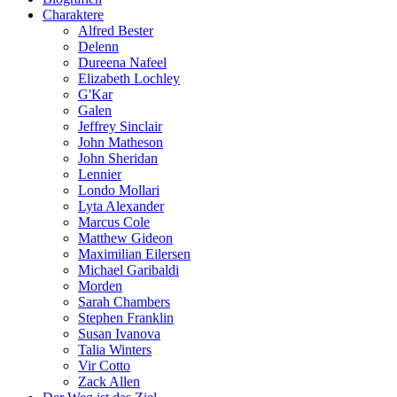
Charaktere
Alfred Bester
Delenn
Dureena Nafeel
Elizabeth Lochley
G'Kar
Galen
Jeffrey Sinclair
John Matheson
John Sheridan
Lennier
Londo Mollari
Lyta Alexander
Marcus Cole
Matthew Gideon
Maximilian Eilersen
Michael Garibaldi
Morden
Sarah Chambers
Stephen Franklin
Susan Ivanova
Talia Winters
Vir Cotto
Zack Allen