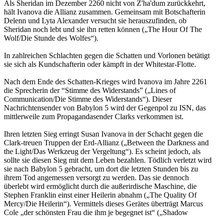
Als Sheridan im Dezember 2260 nicht von Z'ha'dum zurückkehrt,
hält Ivanova die Allianz zusammen. Gemeinsam mit Botschafterin
Delenn und Lyta Alexander versucht sie herauszufinden, ob
Sheridan noch lebt und sie ihn retten können („The Hour Of The
Wolf/Die Stunde des Wolfes“).
In zahlreichen Schlachten gegen die Schatten und Vorlonen betätigt
sie sich als Kundschafterin oder kämpft in der Whitestar-Flotte.
Nach dem Ende des Schatten-Krieges wird Ivanova im Jahre 2261
die Sprecherin der “Stimme des Widerstands” („Lines of
Communication/Die Stimme des Widerstands“). Dieser
Nachrichtensender von Babylon 5 wird der Gegenpol zu ISN, das
mittlerweile zum Propagandasender Clarks verkommen ist.
Ihren letzten Sieg erringt Susan Ivanova in der Schacht gegen die
Clark-treuen Truppen der Erd-Allianz („Between the Darkness and
the Light/Das Werkzeug der Vergeltung“). Es scheint jedoch, als
sollte sie diesen Sieg mit dem Leben bezahlen. Tödlich verletzt wird
sie nach Babylon 5 gebracht, um dort die letzten Stunden bis zu
ihrem Tod angemessen versorgt zu werden. Das sie dennoch
überlebt wird ermöglicht durch die außerirdische Maschine, die
Stephen Franklin einst einer Heilerin abnahm („The Quality Of
Mercy/Die Heilerin“). Vermittels dieses Gerätes überträgt Marcus
Cole „der schönsten Frau die ihm je begegnet ist“ („Shadow