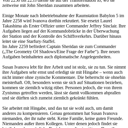
Von 2250 bis 2253 diente sie auf der Transferstation Io, wo sie
zeitweise mit John Sheridan zusammen arbeitete.
Einige Monate nach Inbetriebnahme der Raumstation Babylon 5 im
Jahre 2258 wird Ivanova dorthin rekrutiert. Sie ersetzt Laurel
Takashima als Erster Offizier unter Commander Jeffrey Sinclair. Ihre
Aufgaben liegen auf der Kommandobrücke in der Überwachung
der Station und der Kontrolle des Schiffsverkehrs. Darüber hinaus
leitet sie eine Starfury-Staffel.
Im Jahre 2259 befördert Captain Sheridan sie zum Commander
(„The Geometry Of Shadows/Eine Frage der Farbe“). Ihre neuen
Aufgaben beinhalteten auch diplomatische Angelegenheiten.
Susan Ivanova lebt für ihre Arbeit und ist stolz, sie zu tun. Sie nimmt
ihre Aufgaben sehr ernst und erledigt sie mit Hingabe – wenn auch
nicht immer ohne zynische Kommentare. Die beherrscht sie ohnehin
meisterhaft. Oft, besonders wenn sie sich auf Situationen beziehen,
kommen sie ziemlich witzig rüber. Personen jedoch, die von ihrem
Zynismus getroffen werden, lässt sie damit vollkommen abprallen
und sie dürften sich zumeist ziemlich gekränkt fühlen.
Sie arbeitet mit Hingabe, und das tut sie wohl auch, um damit
anderes zu kompensieren. Genau genommen hat Susan Ivanova
niemanden, der ihr nahe steht. Keine Familie, keine guten Freunde.
Niemanden außer ihren Kollegen. Unter denen jedoch findet sie