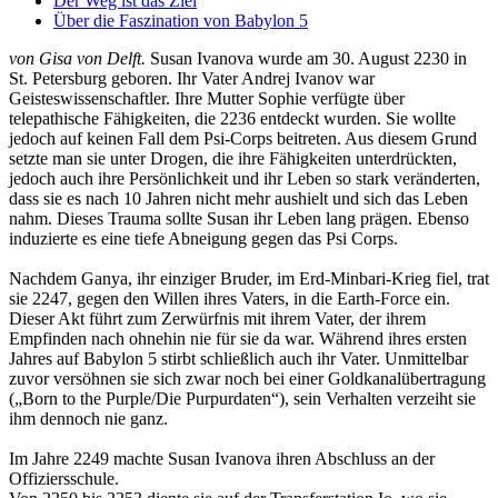
Der Weg ist das Ziel
Über die Faszination von Babylon 5
von Gisa von Delft.
Susan Ivanova wurde am 30. August 2230 in
St. Petersburg geboren. Ihr Vater Andrej Ivanov war
Geisteswissenschaftler. Ihre Mutter Sophie verfügte über
telepathische Fähigkeiten, die 2236 entdeckt wurden. Sie wollte
jedoch auf keinen Fall dem Psi-Corps beitreten. Aus diesem Grund
setzte man sie unter Drogen, die ihre Fähigkeiten unterdrückten,
jedoch auch ihre Persönlichkeit und ihr Leben so stark veränderten,
dass sie es nach 10 Jahren nicht mehr aushielt und sich das Leben
nahm. Dieses Trauma sollte Susan ihr Leben lang prägen. Ebenso
induzierte es eine tiefe Abneigung gegen das Psi Corps.
Nachdem Ganya, ihr einziger Bruder, im Erd-Minbari-Krieg fiel, trat
sie 2247, gegen den Willen ihres Vaters, in die Earth-Force ein.
Dieser Akt führt zum Zerwürfnis mit ihrem Vater, der ihrem
Empfinden nach ohnehin nie für sie da war. Während ihres ersten
Jahres auf Babylon 5 stirbt schließlich auch ihr Vater. Unmittelbar
zuvor versöhnen sie sich zwar noch bei einer Goldkanalübertragung
(„Born to the Purple/Die Purpurdaten“), sein Verhalten verzeiht sie
ihm dennoch nie ganz.
Im Jahre 2249 machte Susan Ivanova ihren Abschluss an der
Offiziersschule.