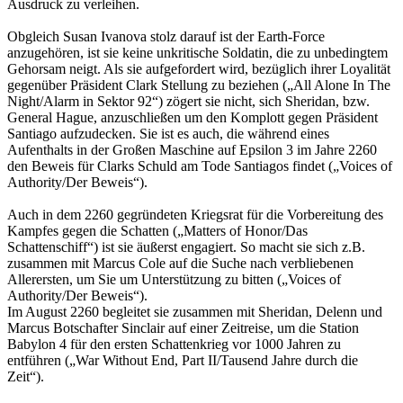
Ausdruck zu verleihen.
Obgleich Susan Ivanova stolz darauf ist der Earth-Force
anzugehören, ist sie keine unkritische Soldatin, die zu unbedingtem
Gehorsam neigt. Als sie aufgefordert wird, bezüglich ihrer Loyalität
gegenüber Präsident Clark Stellung zu beziehen („All Alone In The
Night/Alarm in Sektor 92“) zögert sie nicht, sich Sheridan, bzw.
General Hague, anzuschließen um den Komplott gegen Präsident
Santiago aufzudecken. Sie ist es auch, die während eines
Aufenthalts in der Großen Maschine auf Epsilon 3 im Jahre 2260
den Beweis für Clarks Schuld am Tode Santiagos findet („Voices of
Authority/Der Beweis“).
Auch in dem 2260 gegründeten Kriegsrat für die Vorbereitung des
Kampfes gegen die Schatten („Matters of Honor/Das
Schattenschiff“) ist sie äußerst engagiert. So macht sie sich z.B.
zusammen mit Marcus Cole auf die Suche nach verbliebenen
Allerersten, um Sie um Unterstützung zu bitten („Voices of
Authority/Der Beweis“).
Im August 2260 begleitet sie zusammen mit Sheridan, Delenn und
Marcus Botschafter Sinclair auf einer Zeitreise, um die Station
Babylon 4 für den ersten Schattenkrieg vor 1000 Jahren zu
entführen („War Without End, Part II/Tausend Jahre durch die
Zeit“).