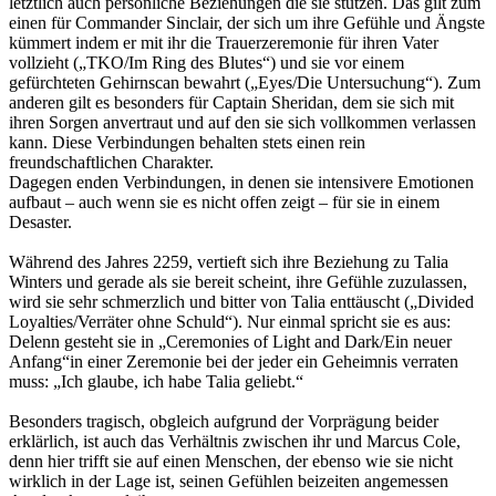
letztlich auch persönliche Beziehungen die sie stützen. Das gilt zum
einen für Commander Sinclair, der sich um ihre Gefühle und Ängste
kümmert indem er mit ihr die Trauerzeremonie für ihren Vater
vollzieht („TKO/Im Ring des Blutes“) und sie vor einem
gefürchteten Gehirnscan bewahrt („Eyes/Die Untersuchung“). Zum
anderen gilt es besonders für Captain Sheridan, dem sie sich mit
ihren Sorgen anvertraut und auf den sie sich vollkommen verlassen
kann. Diese Verbindungen behalten stets einen rein
freundschaftlichen Charakter.
Dagegen enden Verbindungen, in denen sie intensivere Emotionen
aufbaut – auch wenn sie es nicht offen zeigt – für sie in einem
Desaster.
Während des Jahres 2259, vertieft sich ihre Beziehung zu Talia
Winters und gerade als sie bereit scheint, ihre Gefühle zuzulassen,
wird sie sehr schmerzlich und bitter von Talia enttäuscht („Divided
Loyalties/Verräter ohne Schuld“). Nur einmal spricht sie es aus:
Delenn gesteht sie in „Ceremonies of Light and Dark/Ein neuer
Anfang“in einer Zeremonie bei der jeder ein Geheimnis verraten
muss: „Ich glaube, ich habe Talia geliebt.“
Besonders tragisch, obgleich aufgrund der Vorprägung beider
erklärlich, ist auch das Verhältnis zwischen ihr und Marcus Cole,
denn hier trifft sie auf einen Menschen, der ebenso wie sie nicht
wirklich in der Lage ist, seinen Gefühlen beizeiten angemessen