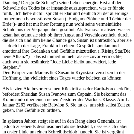
Dancing/ Der große Schlag“) seine Lebensenergie. Erst auf der
Schwelle des Todes ist er imstande auszusprechen, was er für sie
fühlt. „Ich liebe dich!“ spricht er klar und deutlich zu der allerdings
immer noch bewusstlosen Susan („Endgame/Söhne und Töchter der
Erde“)- und hat mit ihrer Rettung nun wohl seine vermeintliche
Schuld aus der Vergangenheit gesühnt. Als Ivanova realisiert was er
getan hat grämt sie sich ob ihrer Angst und Verschlossenheit, durch
die sie sich und ihm keine Chance gab. Susan ist untröstlich, aber sie
ist doch in der Lage, Franklin in einem Gespräch spontan und
emotional ihre Gedanken und Gefühle mitzuteilen („Rising Star/Die
neue Allianz“) – das ist immerhin mehr als sie zuvor vermochte,
auch wenn sie resümiert: "Jede Liebe bleibt unerwidert, jede
Stephen."
Den Körper von Marcus ließ Susan in Kryostase versetzen in der
Hoffnung, ihn vielleicht eines Tages wieder beleben zu können.
Als letzten Akt bevor er seinen Rücktritt aus der Earth-Force erklärt,
befördert Sheridan Susan Ivanova zum Captain. Sie bekommt das
Kommando über einen neuen Zerstörer der Warlock-Klasse. Am 1.
Januar 2262 verlässt sie Babylon 5. Sie tut es, um sich selbst Zeit zu
geben, ihre Gefühle zu ordnen.
In späteren Jahren steigt sie auf in den Rang eines Generals, ist
jedoch zusehends desillusioniert als sie feststellt, dass es sich dabei
in erster Linie um einen Schreibtischjob handelt. Sie ist vergrämt