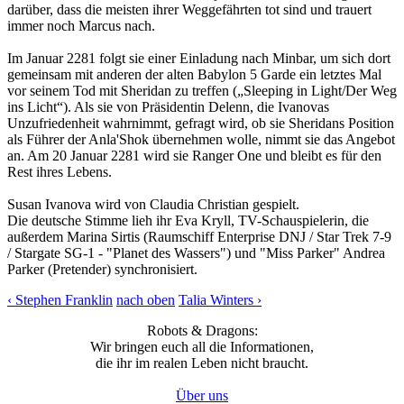
darüber, dass die meisten ihrer Weggefährten tot sind und trauert
immer noch Marcus nach.
Im Januar 2281 folgt sie einer Einladung nach Minbar, um sich dort
gemeinsam mit anderen der alten Babylon 5 Garde ein letztes Mal
vor seinem Tod mit Sheridan zu treffen („Sleeping in Light/Der Weg
ins Licht“). Als sie von Präsidentin Delenn, die Ivanovas
Unzufriedenheit wahrnimmt, gefragt wird, ob sie Sheridans Position
als Führer der Anla'Shok übernehmen wolle, nimmt sie das Angebot
an. Am 20 Januar 2281 wird sie Ranger One und bleibt es für den
Rest ihres Lebens.
Susan Ivanova wird von Claudia Christian gespielt.
Die deutsche Stimme lieh ihr Eva Kryll, TV-Schauspielerin, die
außerdem Marina Sirtis (Raumschiff Enterprise DNJ / Star Trek 7-9
/ Stargate SG-1 - "Planet des Wassers") und "Miss Parker" Andrea
Parker (Pretender) synchronisiert.
‹ Stephen Franklin
nach oben
Talia Winters ›
Robots & Dragons:
Wir bringen euch all die Informationen,
die ihr im realen Leben nicht braucht.
Über uns