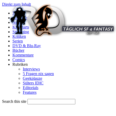
Direkt zum Inhalt
X
Startseite
News
Kinostarts
Streaming
Kritiken
Serien
DVD & Blu-Ray
Bücher
Kommentare
Comics
Rubriken
Interviews
5 Fragen nix sagen
Geekplauze
Sülters IDIC
Editorials
Features
Search this site