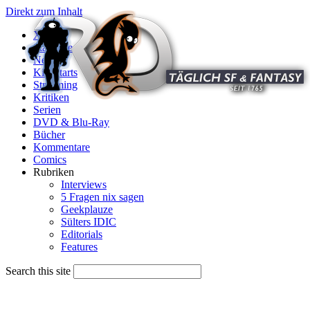
Direkt zum Inhalt
X
Startseite
News
Kinostarts
Streaming
Kritiken
Serien
DVD & Blu-Ray
Bücher
Kommentare
Comics
Rubriken
Interviews
5 Fragen nix sagen
Geekplauze
Sülters IDIC
Editorials
Features
Search this site