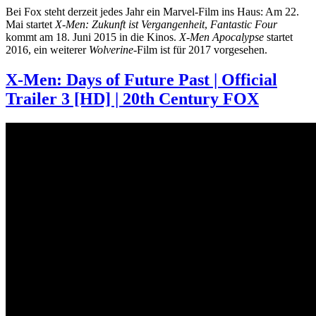
Bei Fox steht derzeit jedes Jahr ein Marvel-Film ins Haus: Am 22.
Mai startet
X-Men: Zukunft ist Vergangenheit
,
Fantastic Four
kommt am 18. Juni 2015 in die Kinos.
X-Men Apocalypse
startet
2016, ein weiterer
Wolverine
-Film ist für 2017 vorgesehen.
X-Men: Days of Future Past | Official
Trailer 3 [HD] | 20th Century FOX