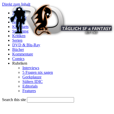
Direkt zum Inhalt
X
Startseite
News
Kinostarts
Streaming
Kritiken
Serien
DVD & Blu-Ray
Bücher
Kommentare
Comics
Rubriken
Interviews
5 Fragen nix sagen
Geekplauze
Sülters IDIC
Editorials
Features
Search this site