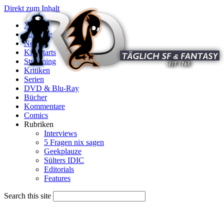
Direkt zum Inhalt
X
Startseite
News
Kinostarts
Streaming
Kritiken
Serien
DVD & Blu-Ray
Bücher
Kommentare
Comics
Rubriken
Interviews
5 Fragen nix sagen
Geekplauze
Sülters IDIC
Editorials
Features
Search this site