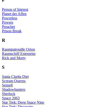
P
Person of Interest
Planet der Affen
Powerless
Powers
Preacher
Prison Break
R
Raumpatrouille Orion
Raumschiff Enterprise
Rick and Morty
S
Santa Clarita Diet
Scream Queens
Sense8
Shadowhunters
Sherlock
Space 2063
Star Trek: Deep Space Nine
Star Trek: Discovery