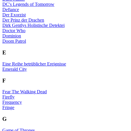
DC's Legends of Tomorrow
Defiance
Der Exorzist
Der Prinz der Drachen
Dirk Gentlys Holistische Detektei
Doctor Who
Dominion
Doom Patrol
E
Eine Reihe betrüblicher Ereignisse
Emerald City
F
Fear The Walking Dead
Firefly
Frequency
Fringe
G
Game of Thrones