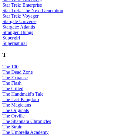
Star Trek: Enterprise
Star Trek: The Next Generation
Star Trek: Voyager
Stargate Universe
Stargate: Atlantis
Stranger Things
Supergirl
Supernatural
T
The 100
The Dead Zone
The Expanse
The Flash
The Gifted
The Handmaid's Tale
The Last Kingdom
The Magicians
The Originals
The Orville
The Shannara Chronicles
The Strain
The Umbrella Academy