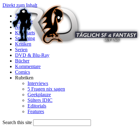
Direkt zum Inhalt
X
Startseite
News
Kinostarts
Streaming
Kritiken
Serien
DVD & Blu-Ray
Bücher
Kommentare
Comics
Rubriken
Interviews
5 Fragen nix sagen
Geekplauze
Sülters IDIC
Editorials
Features
Search this site