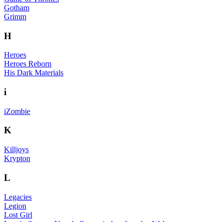
Gotham
Grimm
H
Heroes
Heroes Reborn
His Dark Materials
i
iZombie
K
Killjoys
Krypton
L
Legacies
Legion
Lost Girl