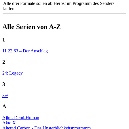
Alle drei Formate sollen ab Herbst im Programm des Senders
laufen.
Alle Serien von A-Z
1
11.22.63 – Der Anschlag
2
24: Legacy
3
3%
A
Ajin - Demi-Human
Akte X
Altered Carbon - Das Unsterblichkeitsprogramm