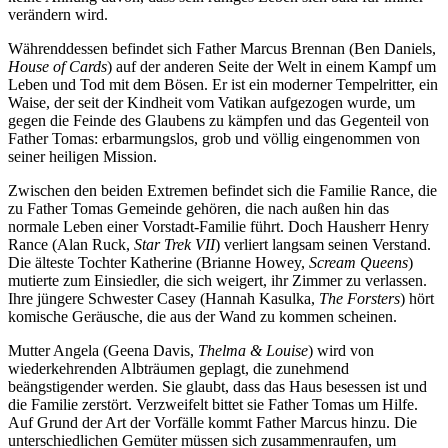
verändern wird.
Währenddessen befindet sich Father Marcus Brennan (Ben Daniels,
House of Cards
) auf der anderen Seite der Welt in einem Kampf um
Leben und Tod mit dem Bösen. Er ist ein moderner Tempelritter, ein
Waise, der seit der Kindheit vom Vatikan aufgezogen wurde, um
gegen die Feinde des Glaubens zu kämpfen und das Gegenteil von
Father Tomas: erbarmungslos, grob und völlig eingenommen von
seiner heiligen Mission.
Zwischen den beiden Extremen befindet sich die Familie Rance, die
zu Father Tomas Gemeinde gehören, die nach außen hin das
normale Leben einer Vorstadt-Familie führt. Doch Hausherr Henry
Rance (Alan Ruck,
Star Trek VII
) verliert langsam seinen Verstand.
Die älteste Tochter Katherine (Brianne Howey,
Scream Queens
)
mutierte zum Einsiedler, die sich weigert, ihr Zimmer zu verlassen.
Ihre jüngere Schwester Casey (Hannah Kasulka,
The Forsters
) hört
komische Geräusche, die aus der Wand zu kommen scheinen.
Mutter Angela (Geena Davis,
Thelma & Louise
) wird von
wiederkehrenden Albträumen geplagt, die zunehmend
beängstigender werden. Sie glaubt, dass das Haus besessen ist und
die Familie zerstört. Verzweifelt bittet sie Father Tomas um Hilfe.
Auf Grund der Art der Vorfälle kommt Father Marcus hinzu. Die
unterschiedlichen Gemüter müssen sich zusammenraufen, um