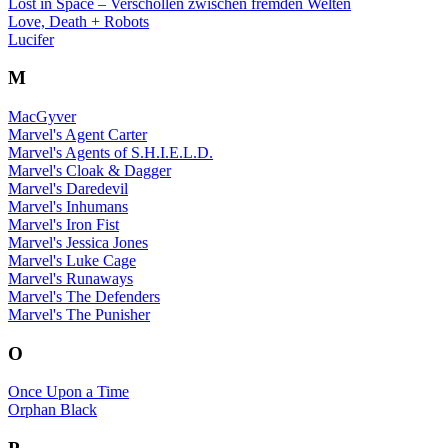
Lost in Space – Verschollen zwischen fremden Welten
Love, Death + Robots
Lucifer
M
MacGyver
Marvel's Agent Carter
Marvel's Agents of S.H.I.E.L.D.
Marvel's Cloak & Dagger
Marvel's Daredevil
Marvel's Inhumans
Marvel's Iron Fist
Marvel's Jessica Jones
Marvel's Luke Cage
Marvel's Runaways
Marvel's The Defenders
Marvel's The Punisher
O
Once Upon a Time
Orphan Black