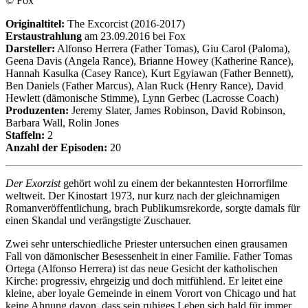
© Fox
Originaltitel:
The Excorcist (2016-2017)
Erstaustrahlung
am 23.09.2016 bei Fox
Darsteller:
Alfonso Herrera (Father Tomas), Giu Carol (Paloma),
Geena Davis (Angela Rance), Brianne Howey (Katherine Rance),
Hannah Kasulka (Casey Rance), Kurt Egyiawan (Father Bennett),
Ben Daniels (Father Marcus), Alan Ruck (Henry Rance), David
Hewlett (dämonische Stimme), Lynn Gerbec (Lacrosse Coach)
Produzenten:
Jeremy Slater, James Robinson, David Robinson,
Barbara Wall, Rolin Jones
Staffeln:
2
Anzahl der Episoden:
20
Der Exorzist
gehört wohl zu einem der bekanntesten Horrorfilme
weltweit. Der Kinostart 1973, nur kurz nach der gleichnamigen
Romanveröffentlichung, brach Publikumsrekorde, sorgte damals für
einen Skandal und verängstigte Zuschauer.
Zwei sehr unterschiedliche Priester untersuchen einen grausamen
Fall von dämonischer Besessenheit in einer Familie. Father Tomas
Ortega (Alfonso Herrera) ist das neue Gesicht der katholischen
Kirche: progressiv, ehrgeizig und doch mitfühlend. Er leitet eine
kleine, aber loyale Gemeinde in einem Vorort von Chicago und hat
keine Ahnung davon, dass sein ruhiges Leben sich bald für immer