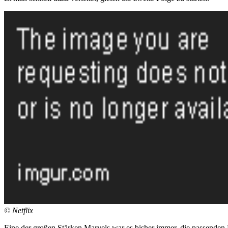
©
Netflix
Eine der großen Stärken Marvels war es bisher immer, die passenden D