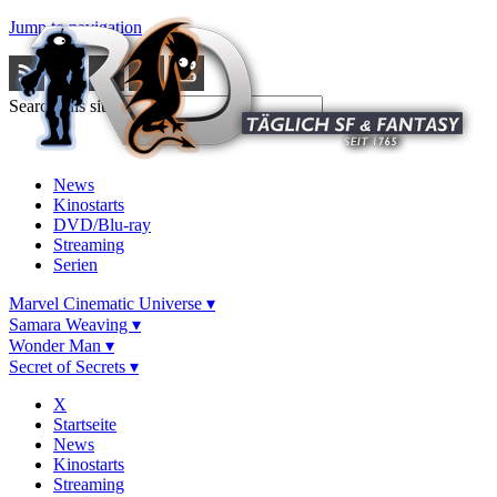
Jump to navigation
Search this site
News
Kinostarts
DVD/Blu-ray
Streaming
Serien
Marvel Cinematic Universe ▾
Samara Weaving ▾
Wonder Man ▾
Secret of Secrets ▾
X
Startseite
News
Kinostarts
Streaming