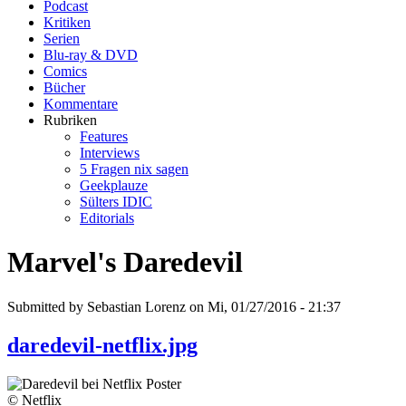
Podcast
Kritiken
Serien
Blu-ray & DVD
Comics
Bücher
Kommentare
Rubriken
Features
Interviews
5 Fragen nix sagen
Geekplauze
Sülters IDIC
Editorials
Marvel's Daredevil
Submitted by Sebastian Lorenz on Mi, 01/27/2016 - 21:37
daredevil-netflix.jpg
© Netflix