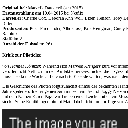
Originaltitel:
Marvel's Daredevil (seit 2015)
Erstaustrahlung am
10.04.2015 bei Netflix
Darsteller:
Charlie Cox, Deborah Ann Woll, Elden Henson, Toby Leo
Rider
Produzenten:
Peter Friedlander, Allie Goss, Kris Henigman, Cindy
Ramirez
Staffeln:
2+
Anzahl der Episoden:
26+
Kritik zur Pilotfolge
von Hannes Könitzer.
Während sich Marvels
Avengers
kurz vor ihrem
veröffentlicht Netflix nun den Auftakt einer Geschichte, die insgesam
muss also keine Woche auf die nächste Episode warten, was nach dem
Die Geschichte des Piloten folgt zunächst einmal der bekannten Hand
Jahre später eröffnet er gemeinsam mit seinem Freund Foggy Nelson ei
mit dem Namen Karen Page wird neben einer Leiche mit einem Messer 
steckt. Seine Ermittlungen nimmt Matt dabei nicht nur am Tage vor. A