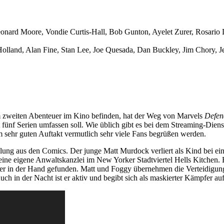
nard Moore, Vondie Curtis-Hall, Bob Gunton, Ayelet Zurer, Rosario 
 Holland, Alan Fine, Stan Lee, Joe Quesada, Dan Buckley, Jim Chory,
 zweiten Abenteuer im Kino befinden, hat der Weg von Marvels
Defen
t fünf Serien umfassen soll. Wie üblich gibt es bei dem Streaming-Dien
 sehr guten Auftakt vermutlich sehr viele Fans begrüßen werden.
lung aus den Comics. Der junge Matt Murdock verliert als Kind bei ein
ne eigene Anwaltskanzlei im New Yorker Stadtviertel Hells Kitchen. Ein
in der Hand gefunden. Matt und Foggy übernehmen die Verteidigung un
uch in der Nacht ist er aktiv und begibt sich als maskierter Kämpfer a