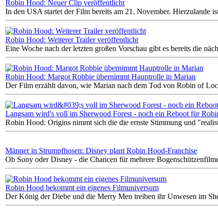
Robin Hood: Neuer Clip veröffentlicht
In den USA startet der Film bereits am 21. November. Hierzulande is
Robin Hood: Weiterer Trailer veröffentlicht
Eine Woche nach der letzten großen Vorschau gibt es bereits die näch
Robin Hood: Margot Robbie übernimmt Hauptrolle in Marian
Der Film erzählt davon, wie Marian nach dem Tod von Robin of Lock
Langsam wird's voll im Sherwood Forest - noch ein Reboot für Rob
Robin Hood: Origins nimmt sich die die ernste Stimmung und "realis
Männer in Strumpfhosen: Disney plant Robin Hood-Franchise
Ob Sony oder Disney - die Chancen für mehrere Bogenschützenfilme
Robin Hood bekommt ein eigenes Filmuniversum
Der König der Diebe und die Merry Men treiben ihr Unwesen im She