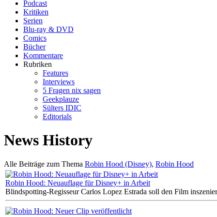
Podcast
Kritiken
Serien
Blu-ray & DVD
Comics
Bücher
Kommentare
Rubriken
Features
Interviews
5 Fragen nix sagen
Geekplauze
Sülters IDIC
Editorials
News History
Alle Beiträge zum Thema
Robin Hood (Disney)
,
Robin Hood
Robin Hood: Neuauflage für Disney+ in Arbeit
Blindspotting-Regisseur Carlos Lopez Estrada soll den Film inszenie