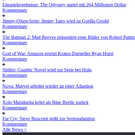
Einspielergebnisse: The Odyssey startet mit 264 Millionen Dollar
Kommentare
Jimmy-Olsen-Serie: Jimmy Tatro wird zu Gorilla Grodd
Kommentare
The Batman 2: Matt Reeves präsentiert erste Bilder von Robert Pattin
Kommentare
God of War: Amazon ersetzt Kratos-Darsteller Ryan Hurst
Kommentare
Shifter: Graphic Novel wird zur Serie bei Hulu
Kommentare
Nova: Marvel arbeitet wieder an einer Adaption
Kommentare
Xolo Maridueña kehrt als Blue Beetle zurück
Kommentare
Far Cry: Steve Buscemi stößt zur Serienadaption
Kommentare
Alle News >