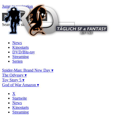
Jump to navigation
Search this site
News
Kinostarts
DVD/Blu-ray
Streaming
Serien
Spider-Man: Brand New Day ▾
The Odyssey ▾
Toy Story 5 ▾
God of War Amazon ▾
X
Startseite
News
Kinostarts
Streaming