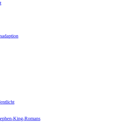
t
nadaption
entlicht
 Stephen-King-Romans