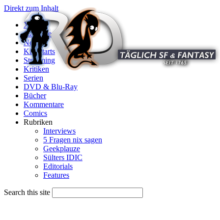
Direkt zum Inhalt
X
Startseite
News
Kinostarts
Streaming
Kritiken
Serien
DVD & Blu-Ray
Bücher
Kommentare
Comics
Rubriken
Interviews
5 Fragen nix sagen
Geekplauze
Sülters IDIC
Editorials
Features
Search this site