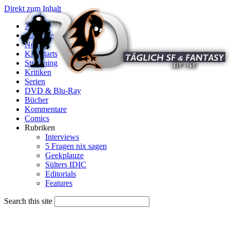
Direkt zum Inhalt
X
Startseite
News
Kinostarts
Streaming
Kritiken
Serien
DVD & Blu-Ray
Bücher
Kommentare
Comics
Rubriken
Interviews
5 Fragen nix sagen
Geekplauze
Sülters IDIC
Editorials
Features
Search this site