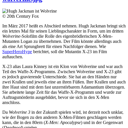
© 20th Century Fox
Im März 2017 heißt es Abschied nehmen. Hugh Jackman bringt sich
ein letztes Mal für seinen Lieblingscharakter in Form, um im dritten
Wolverine
-Solofilm die Rolle des eigenbrödlerischen X-Men-
Mutanten Logan zu übernehmen. Der Film könnte allerdings auch
als eine Art Sprungbrett für einen Nachfolger dienen. Wie
SuperHeroHype
berichtet, soll die Mutantin X-23 im Film
auftauchen.
X-23 alias Laura Kinney ist ein Klon von Wolverine und war auch
Teil des Waffe-X-Programms. Zwischen Wolverine und X-23 gibt
es jedoch gravierende Unterschiede. Sie hat an den Händen nur
zwei Krallen und jeweils eine an ihren Füßen. Ihre Krallen und auch
ihre Haut sind mit dem fast unzerstörbarem Adamantium überzogen.
Sie arbeitete lange Zeit für das Waffe-X-Programm und wurde zur
Auftragsmörderin ausgebildet, bevor sie sich in den X-Men
anschloss.
Da
Wolverine 3
in der Zukunft spielen wird, ist derzeit noch unklar,
wie der Bogen zu den anderen X-Men-Filmen geschlagen werden
kann, die in den 80ern (
X-Men: Apocalypse
) und in der Gegenwart
(
Deadpool
) spielen.