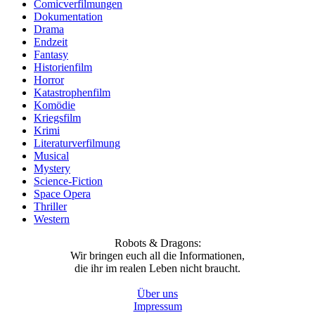
Comicverfilmungen
Dokumentation
Drama
Endzeit
Fantasy
Historienfilm
Horror
Katastrophenfilm
Komödie
Kriegsfilm
Krimi
Literaturverfilmung
Musical
Mystery
Science-Fiction
Space Opera
Thriller
Western
Robots & Dragons:
Wir bringen euch all die Informationen,
die ihr im realen Leben nicht braucht.
Über uns
Impressum