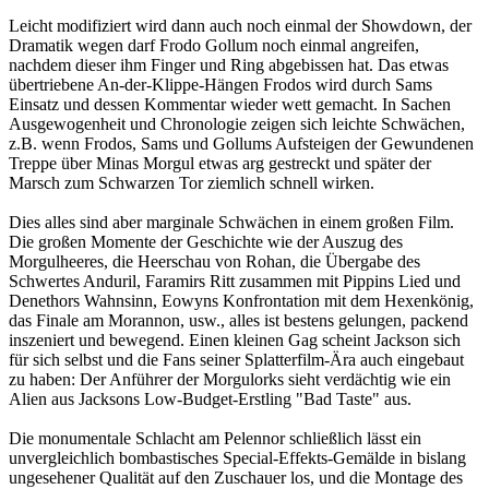
Leicht modifiziert wird dann auch noch einmal der Showdown, der
Dramatik wegen darf Frodo Gollum noch einmal angreifen,
nachdem dieser ihm Finger und Ring abgebissen hat. Das etwas
übertriebene An-der-Klippe-Hängen Frodos wird durch Sams
Einsatz und dessen Kommentar wieder wett gemacht. In Sachen
Ausgewogenheit und Chronologie zeigen sich leichte Schwächen,
z.B. wenn Frodos, Sams und Gollums Aufsteigen der Gewundenen
Treppe über Minas Morgul etwas arg gestreckt und später der
Marsch zum Schwarzen Tor ziemlich schnell wirken.
Dies alles sind aber marginale Schwächen in einem großen Film.
Die großen Momente der Geschichte wie der Auszug des
Morgulheeres, die Heerschau von Rohan, die Übergabe des
Schwertes Anduril, Faramirs Ritt zusammen mit Pippins Lied und
Denethors Wahnsinn, Eowyns Konfrontation mit dem Hexenkönig,
das Finale am Morannon, usw., alles ist bestens gelungen, packend
inszeniert und bewegend. Einen kleinen Gag scheint Jackson sich
für sich selbst und die Fans seiner Splatterfilm-Ära auch eingebaut
zu haben: Der Anführer der Morgulorks sieht verdächtig wie ein
Alien aus Jacksons Low-Budget-Erstling "Bad Taste" aus.
Die monumentale Schlacht am Pelennor schließlich lässt ein
unvergleichlich bombastisches Special-Effekts-Gemälde in bislang
ungesehener Qualität auf den Zuschauer los, und die Montage des