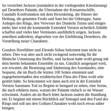
So verzichtet Jackson (zumindest in der vorliegenden Kinofassung)
auf Denethors Palantir, die Übernahme der Korsarenschiffe,
Gandalfs Konfrontation mit dem Hexenkönig, die Häuser der
Heilung, die getarnten Frodo und Sam bei der Orktruppe, Sams
Anlegen des Rings, den Verweser des Dunkeln Turms und einiges
mehr; hier wird die kommende Extended Version sicherlich Abhilfe
schaffen und vieles hier Vermisstes ausführlich zeigen. Jackson
unterlässt außerdem, abgesehen von der Einführung Denethors, die
Vorstellung neuer Charaktere.
Gondors Heerführer und Elronds Söhne bekommt man nicht zu
sehen. Dies war aber auch nicht zwingend notwendig für die
filmische Umsetzung des Stoffes, und Jackson hatte wohl genug mit
dem bereits bekannten Ensemble zu tun. Gänzlich ausgespart wird,
wie erwartet, die Besetzung und Säuberung des Auenlandes, eine
Sequenz, die im Buch die letzten 100 Seiten einnimmt und
zugegebenermaßen den erzählerischen Fluss des Films wohl sehr
gestört hätte. So bekommen wir dann auch erst in der Extended
Version Sarumans Tod zu Beginn in Isengard zu sehen, eine Szene,
die auch erklären muss, warum der Palantir einfach so im Wasser
schwimmt. Anders als im Buch leitet Jackson zudem die Handlung
ein: Er beginnt mit einem Rückblick auf Smeagol und den Fund des
Rings und soll uns den Gollum-Charakter wohl noch etwas näher
bringen.