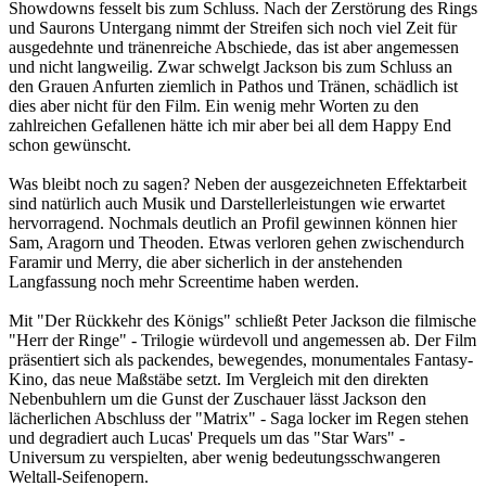
Showdowns fesselt bis zum Schluss. Nach der Zerstörung des Rings
und Saurons Untergang nimmt der Streifen sich noch viel Zeit für
ausgedehnte und tränenreiche Abschiede, das ist aber angemessen
und nicht langweilig. Zwar schwelgt Jackson bis zum Schluss an
den Grauen Anfurten ziemlich in Pathos und Tränen, schädlich ist
dies aber nicht für den Film. Ein wenig mehr Worten zu den
zahlreichen Gefallenen hätte ich mir aber bei all dem Happy End
schon gewünscht.
Was bleibt noch zu sagen? Neben der ausgezeichneten Effektarbeit
sind natürlich auch Musik und Darstellerleistungen wie erwartet
hervorragend. Nochmals deutlich an Profil gewinnen können hier
Sam, Aragorn und Theoden. Etwas verloren gehen zwischendurch
Faramir und Merry, die aber sicherlich in der anstehenden
Langfassung noch mehr Screentime haben werden.
Mit "Der Rückkehr des Königs" schließt Peter Jackson die filmische
"Herr der Ringe" - Trilogie würdevoll und angemessen ab. Der Film
präsentiert sich als packendes, bewegendes, monumentales Fantasy-
Kino, das neue Maßstäbe setzt. Im Vergleich mit den direkten
Nebenbuhlern um die Gunst der Zuschauer lässt Jackson den
lächerlichen Abschluss der "Matrix" - Saga locker im Regen stehen
und degradiert auch Lucas' Prequels um das "Star Wars" -
Universum zu verspielten, aber wenig bedeutungsschwangeren
Weltall-Seifenopern.