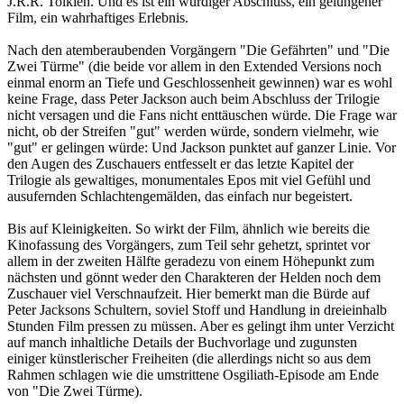
J.R.R. Tolkien. Und es ist ein würdiger Abschluss, ein gelungener
Film, ein wahrhaftiges Erlebnis.
Nach den atemberaubenden Vorgängern "Die Gefährten" und "Die
Zwei Türme" (die beide vor allem in den Extended Versions noch
einmal enorm an Tiefe und Geschlossenheit gewinnen) war es wohl
keine Frage, dass Peter Jackson auch beim Abschluss der Trilogie
nicht versagen und die Fans nicht enttäuschen würde. Die Frage war
nicht, ob der Streifen "gut" werden würde, sondern vielmehr, wie
"gut" er gelingen würde: Und Jackson punktet auf ganzer Linie. Vor
den Augen des Zuschauers entfesselt er das letzte Kapitel der
Trilogie als gewaltiges, monumentales Epos mit viel Gefühl und
ausufernden Schlachtengemälden, das einfach nur begeistert.
Bis auf Kleinigkeiten. So wirkt der Film, ähnlich wie bereits die
Kinofassung des Vorgängers, zum Teil sehr gehetzt, sprintet vor
allem in der zweiten Hälfte geradezu von einem Höhepunkt zum
nächsten und gönnt weder den Charakteren der Helden noch dem
Zuschauer viel Verschnaufzeit. Hier bemerkt man die Bürde auf
Peter Jacksons Schultern, soviel Stoff und Handlung in dreieinhalb
Stunden Film pressen zu müssen. Aber es gelingt ihm unter Verzicht
auf manch inhaltliche Details der Buchvorlage und zugunsten
einiger künstlerischer Freiheiten (die allerdings nicht so aus dem
Rahmen schlagen wie die umstrittene Osgiliath-Episode am Ende
von "Die Zwei Türme).