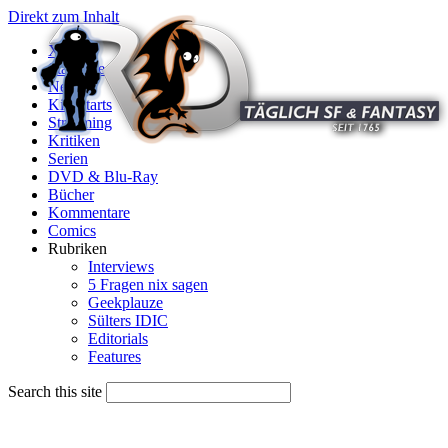
Direkt zum Inhalt
X
Startseite
News
Kinostarts
Streaming
Kritiken
Serien
DVD & Blu-Ray
Bücher
Kommentare
Comics
Rubriken
Interviews
5 Fragen nix sagen
Geekplauze
Sülters IDIC
Editorials
Features
Search this site