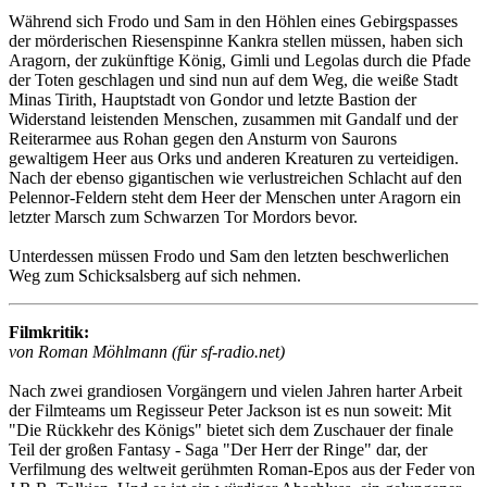
Während sich Frodo und Sam in den Höhlen eines Gebirgspasses
der mörderischen Riesenspinne Kankra stellen müssen, haben sich
Aragorn, der zukünftige König, Gimli und Legolas durch die Pfade
der Toten geschlagen und sind nun auf dem Weg, die weiße Stadt
Minas Tirith, Hauptstadt von Gondor und letzte Bastion der
Widerstand leistenden Menschen, zusammen mit Gandalf und der
Reiterarmee aus Rohan gegen den Ansturm von Saurons
gewaltigem Heer aus Orks und anderen Kreaturen zu verteidigen.
Nach der ebenso gigantischen wie verlustreichen Schlacht auf den
Pelennor-Feldern steht dem Heer der Menschen unter Aragorn ein
letzter Marsch zum Schwarzen Tor Mordors bevor.
Unterdessen müssen Frodo und Sam den letzten beschwerlichen
Weg zum Schicksalsberg auf sich nehmen.
Filmkritik:
von Roman Möhlmann (für sf-radio.net)
Nach zwei grandiosen Vorgängern und vielen Jahren harter Arbeit
der Filmteams um Regisseur Peter Jackson ist es nun soweit: Mit
"Die Rückkehr des Königs" bietet sich dem Zuschauer der finale
Teil der großen Fantasy - Saga "Der Herr der Ringe" dar, der
Verfilmung des weltweit gerühmten Roman-Epos aus der Feder von