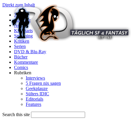
Direkt zum Inhalt
X
Startseite
News
Kinostarts
Streaming
Kritiken
Serien
DVD & Blu-Ray
Bücher
Kommentare
Comics
Rubriken
Interviews
5 Fragen nix sagen
Geekplauze
Sülters IDIC
Editorials
Features
Search this site