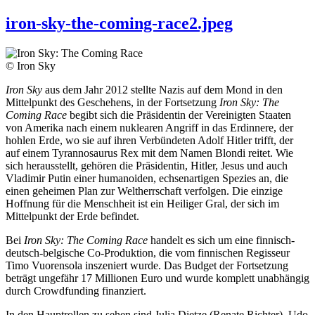
iron-sky-the-coming-race2.jpeg
© Iron Sky
Iron Sky
aus dem Jahr 2012 stellte Nazis auf dem Mond in den
Mittelpunkt des Geschehens, in der Fortsetzung
Iron Sky: The
Coming Race
begibt sich die Präsidentin der Vereinigten Staaten
von Amerika nach einem nuklearen Angriff in das Erdinnere, der
hohlen Erde, wo sie auf ihren Verbündeten Adolf Hitler trifft, der
auf einem Tyrannosaurus Rex mit dem Namen Blondi reitet. Wie
sich herausstellt, gehören die Präsidentin, Hitler, Jesus und auch
Vladimir Putin einer humanoiden, echsenartigen Spezies an, die
einen geheimen Plan zur Weltherrschaft verfolgen.
Die einzige
Hoffnung für die Menschheit ist ein
Heiliger Gral, der sich im
Mittelpunkt der Erde befindet.
Bei
Iron Sky: The Coming Race
handelt es sich um eine finnisch-
deutsch-belgische Co-Produktion, die vom finnischen Regisseur
Timo Vuorensola inszeniert wurde. Das Budget der Fortsetzung
beträgt ungefähr 17 Millionen Euro und wurde komplett unabhängig
durch Crowdfunding finanziert.
In den Hauptrollen zu sehen sind Julia Dietze (Renate Richter), Udo