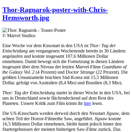
Thor-Ragnarok-poster-with-Chris-
Hemsworth.jpg
© Marvel Studios
Eine Woche vor dem Kinostart in den USA ist
Thor: Tag der
Entscheidung
am vergangenen Wochenende bereits in 36 Ländern
angelaufen und konnte insgesamt 107,6 Millionen Dollar
einnehmen. Damit bewegt sich die Fortsetzung in diesen Ländern
insgesamt über dem Niveau der letzten Marvel-Filme
Guardians of
the Galaxy Vol. 2
(4 Prozent) und
Doctor Strange
(22 Prozent). Die
größten Umsatzanteile brachten Süd-Korea mit 15,5 Millionen
Dollar, gefolgt von Australien (8,4 Mio) und Brasilien (8,3 Mio).
Thor: Tag der Entscheidung
startet in dieser Woche in den USA, bei
uns in Deutschland sowie flächendeckend auf dem Rest des
Planeten. Unsere Kritik zum Film könnt ihr
hier
lesen.
Die US-Kinocharts werden derweil durch den Neustart
Jigsaw
, dem
achten Teil der Horror-Filmreihe Saw, angeführt.
Jigsaw
konnte
16,5 Millionen Dollar einnehmen, bleibt damit jedoch hinter den
Startergebnissen der meisten bisherigen Saw-Filme zurück. Das