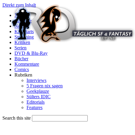
Direkt zum Inhalt
X
Startseite
News
Kinostarts
Streaming
Kritiken
Serien
DVD & Blu-Ray
Bücher
Kommentare
Comics
Rubriken
Interviews
5 Fragen nix sagen
Geekplauze
Sülters IDIC
Editorials
Features
Search this site