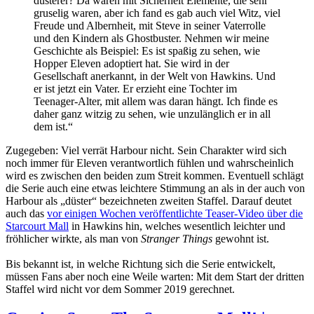
düsterer? Da waren mit Sicherheit Elemente, die sehr
gruselig waren, aber ich fand es gab auch viel Witz, viel
Freude und Albernheit, mit Steve in seiner Vaterrolle
und den Kindern als Ghostbuster. Nehmen wir meine
Geschichte als Beispiel: Es ist spaßig zu sehen, wie
Hopper Eleven adoptiert hat. Sie wird in der
Gesellschaft anerkannt, in der Welt von Hawkins. Und
er ist jetzt ein Vater. Er erzieht eine Tochter im
Teenager-Alter, mit allem was daran hängt. Ich finde es
daher ganz witzig zu sehen, wie unzulänglich er in all
dem ist.“
Zugegeben: Viel verrät Harbour nicht. Sein Charakter wird sich
noch immer für Eleven verantwortlich fühlen und wahrscheinlich
wird es zwischen den beiden zum Streit kommen. Eventuell schlägt
die Serie auch eine etwas leichtere Stimmung an als in der auch von
Harbour als „düster“ bezeichneten zweiten Staffel. Darauf deutet
auch das
vor einigen Wochen veröffentlichte Teaser-Video über die
Starcourt Mall
in Hawkins hin, welches wesentlich leichter und
fröhlicher wirkte, als man von
Stranger Things
gewohnt ist.
Bis bekannt ist, in welche Richtung sich die Serie entwickelt,
müssen Fans aber noch eine Weile warten: Mit dem Start der dritten
Staffel wird nicht vor dem Sommer 2019 gerechnet.