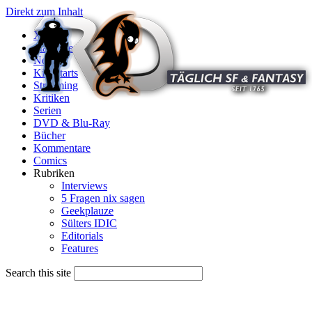
Direkt zum Inhalt
X
Startseite
News
Kinostarts
Streaming
Kritiken
Serien
DVD & Blu-Ray
Bücher
Kommentare
Comics
Rubriken
Interviews
5 Fragen nix sagen
Geekplauze
Sülters IDIC
Editorials
Features
Search this site