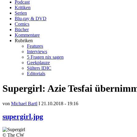
Podcast
Kritiken
Serien
Blu-ray & DVD
Comics
Bücher
Kommentare
Rubriken
Features
Interviews
5 Fragen nix sagen
Geekplauze
Sülters IDIC
Editorials
Supergirl: Azie Tesfai übernim
von
Michael Bartl
I 21.10.2018 - 19:16
supergirl.jpg
© The CW