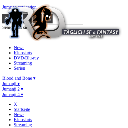
Jump to navigation
Search this site
News
Kinostarts
DVD/Blu-ray
Streaming
Serien
Blood and Bone ▾
Jumanji ▾
Jumanji 2 ▾
Jumanji 4 ▾
X
Startseite
News
Kinostarts
Streaming