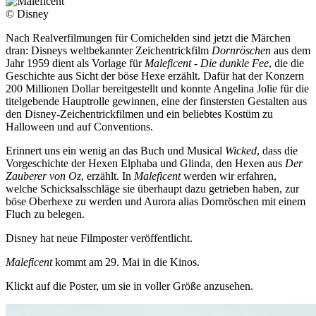
© Disney
Nach Realverfilmungen für Comichelden sind jetzt die Märchen
dran: Disneys weltbekannter Zeichentrickfilm
Dornröschen
aus dem
Jahr 1959 dient als Vorlage für
Maleficent - Die dunkle Fee
, die die
Geschichte aus Sicht der böse Hexe erzählt. Dafür hat der Konzern
200 Millionen Dollar bereitgestellt und konnte Angelina Jolie für die
titelgebende Hauptrolle gewinnen, eine der finstersten Gestalten aus
den Disney-Zeichentrickfilmen und ein beliebtes Kostüm zu
Halloween und auf Conventions.
Erinnert uns ein wenig an das Buch und Musical
Wicked
, dass die
Vorgeschichte der Hexen Elphaba und Glinda, den Hexen aus
Der
Zauberer von Oz
, erzählt. In
Maleficent
werden wir erfahren,
welche Schicksalsschläge sie überhaupt dazu getrieben haben, zur
böse Oberhexe zu werden und Aurora alias Dornröschen mit einem
Fluch zu belegen.
Disney hat neue Filmposter veröffentlicht.
Maleficent
kommt am 29. Mai in die Kinos.
Klickt auf die Poster, um sie in voller Größe anzusehen.