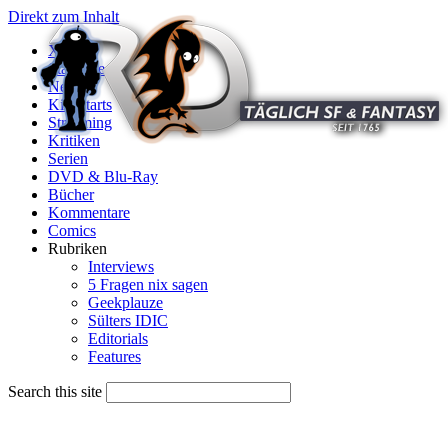
Direkt zum Inhalt
X
Startseite
News
Kinostarts
Streaming
Kritiken
Serien
DVD & Blu-Ray
Bücher
Kommentare
Comics
Rubriken
Interviews
5 Fragen nix sagen
Geekplauze
Sülters IDIC
Editorials
Features
Search this site