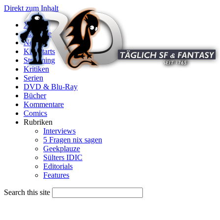
Direkt zum Inhalt
X
Startseite
News
Kinostarts
Streaming
Kritiken
Serien
DVD & Blu-Ray
Bücher
Kommentare
Comics
Rubriken
Interviews
5 Fragen nix sagen
Geekplauze
Sülters IDIC
Editorials
Features
Search this site