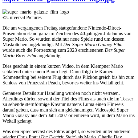
©Universal Pictures
Die am vergangenen Freitag stattgefundene Nintendo-Direct-
Präsentation stand ganz im Zeichen des 40-jährigen Jubiläums von
Super Mario. So wurden nicht nur neue Spiele rund um dessen
Maskottchen angekündigt. Mit
Der Super Mario Galaxy Film
wurde auch die Fortsetzung zum 2023 erschienenen
Der Super
Mario Bros. Film
angekündigt.
Dies geschah in einem kurzen Video, in dem Klempner Mario
schlafend unter einem Baum liegt. Dann folgt die Kamera
Schmetterling bei seinem Flug durch das Pilzkönigreich bis hin zum
Schloss von Prinzessin Peach, bevor es weiter ins Weltall geht.
Genauere Details zur Handlung wurden noch nicht verraten.
Allerdings dürfen sowohl der Titel des Films als auch die im Teaser
zu sehende sternförmige Kreatur namens Luma einen Hinweis
darauf geben, dass man sich am gleichnamigen Videospiel Super
Mario Galaxy aus dem Jahr 2007 orientieren wird, in dem Mario ins
Weltall gelangt.
Was den Sprechercast des Films angeht, so werden unter anderem
wieder Chris Pratt (
The Electric State
) als Mario, Charlie Day