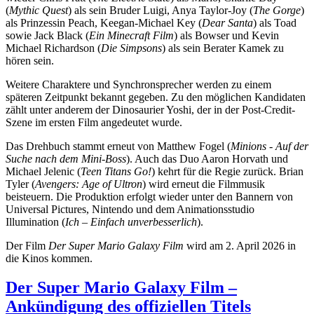
(
Mythic Quest
) als sein Bruder Luigi, Anya Taylor-Joy (
The Gorge
)
als Prinzessin Peach, Keegan-Michael Key (
Dear Santa
) als Toad
sowie Jack Black (
Ein Minecraft Film
) als Bowser und Kevin
Michael Richardson (
Die Simpsons
) als sein Berater Kamek zu
hören sein.
Weitere Charaktere und Synchronsprecher werden zu einem
späteren Zeitpunkt bekannt gegeben. Zu den möglichen Kandidaten
zählt unter anderem der Dinosaurier Yoshi, der in der Post-Credit-
Szene im ersten Film angedeutet wurde.
Das Drehbuch stammt erneut von Matthew Fogel (
Minions - Auf der
Suche nach dem Mini-Boss
). Auch das Duo Aaron Horvath und
Michael Jelenic (
Teen Titans Go!
) kehrt für die Regie zurück. Brian
Tyler (
Avengers: Age of Ultron
) wird erneut die Filmmusik
beisteuern. Die Produktion erfolgt wieder unter den Bannern von
Universal Pictures, Nintendo und dem Animationsstudio
Illumination (
Ich – Einfach unverbesserlich
).
Der Film
Der Super Mario Galaxy Film
wird am 2. April 2026 in
die Kinos kommen.
Der Super Mario Galaxy Film –
Ankündigung des offiziellen Titels