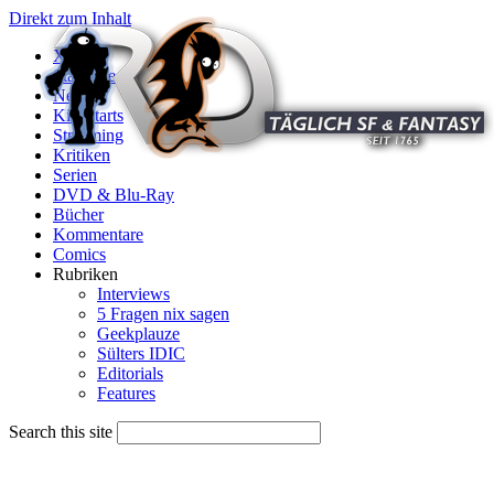
Direkt zum Inhalt
X
Startseite
News
Kinostarts
Streaming
Kritiken
Serien
DVD & Blu-Ray
Bücher
Kommentare
Comics
Rubriken
Interviews
5 Fragen nix sagen
Geekplauze
Sülters IDIC
Editorials
Features
Search this site