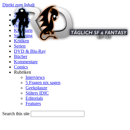
Direkt zum Inhalt
X
Startseite
News
Kinostarts
Streaming
Kritiken
Serien
DVD & Blu-Ray
Bücher
Kommentare
Comics
Rubriken
Interviews
5 Fragen nix sagen
Geekplauze
Sülters IDIC
Editorials
Features
Search this site