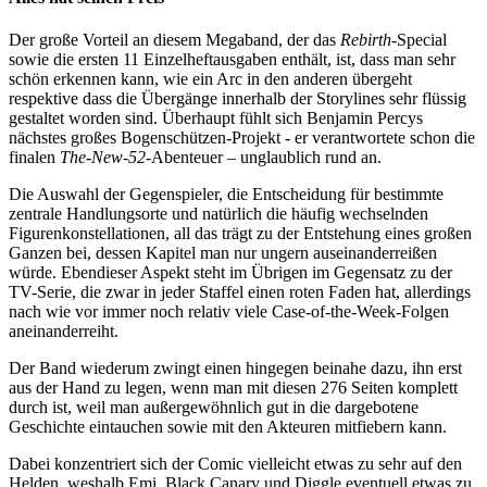
Der große Vorteil an diesem Megaband, der das
Rebirth
-Special
sowie die ersten 11 Einzelheftausgaben enthält, ist, dass man sehr
schön erkennen kann, wie ein Arc in den anderen übergeht
respektive dass die Übergänge innerhalb der Storylines sehr flüssig
gestaltet worden sind. Überhaupt fühlt sich Benjamin Percys
nächstes großes Bogenschützen-Projekt - er verantwortete schon die
finalen
The-New-52
-Abenteuer – unglaublich rund an.
Die Auswahl der Gegenspieler, die Entscheidung für bestimmte
zentrale Handlungsorte und natürlich die häufig wechselnden
Figurenkonstellationen, all das trägt zu der Entstehung eines großen
Ganzen bei, dessen Kapitel man nur ungern auseinanderreißen
würde. Ebendieser Aspekt steht im Übrigen im Gegensatz zu der
TV-Serie, die zwar in jeder Staffel einen roten Faden hat, allerdings
nach wie vor immer noch relativ viele Case-of-the-Week-Folgen
aneinanderreiht.
Der Band wiederum zwingt einen hingegen beinahe dazu, ihn erst
aus der Hand zu legen, wenn man mit diesen 276 Seiten komplett
durch ist, weil man außergewöhnlich gut in die dargebotene
Geschichte eintauchen sowie mit den Akteuren mitfiebern kann.
Dabei konzentriert sich der Comic vielleicht etwas zu sehr auf den
Helden, weshalb Emi, Black Canary und Diggle eventuell etwas zu