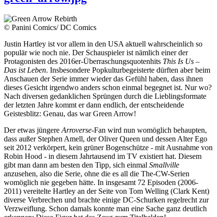
© Panini Comics/ DC Comics
Justin Hartley ist vor allem in den USA aktuell wahrscheinlich so
populär wie noch nie. Der Schauspieler ist nämlich einer der
Protagonisten des 2016er-Überraschungsquotenhits
This Is Us –
Das ist Leben
. Insbesondere Popkulturbegeisterte dürften aber beim
Anschauen der Serie immer wieder das Gefühl haben, dass ihnen
dieses Gesicht irgendwo anders schon einmal begegnet ist. Nur wo?
Nach diversen gedanklichen Sprüngen durch die Lieblingsformate
der letzten Jahre kommt er dann endlich, der entscheidende
Geistesblitz: Genau, das war Green Arrow!
Der etwas jüngere
Arroverse
-Fan wird nun womöglich behaupten,
dass außer Stephen Amell, der Oliver Queen und dessen Alter Ego
seit 2012 verkörpert, kein grüner Bogenschütze - mit Ausnahme von
Robin Hood - in diesem Jahrtausend im TV existiert hat. Diesem
gibt man dann am besten den Tipp, sich einmal
Smallville
anzusehen, also die Serie, ohne die es all die The-CW-Serien
womöglich nie gegeben hätte. In insgesamt 72 Episoden (2006-
2011) vereitelte Hartley an der Seite von Tom Welling (Clark Kent)
diverse Verbrechen und brachte einige DC-Schurken regelrecht zur
Verzweiflung. Schon damals konnte man eine Sache ganz deutlich