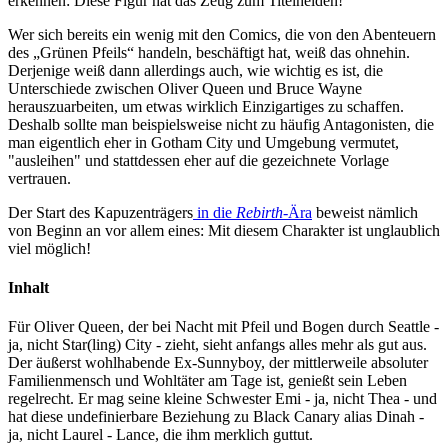
erkennen: Diese Figur hat das Zeug zum Titelhelden!
Wer sich bereits ein wenig mit den Comics, die von den Abenteuern
des „Grünen Pfeils“ handeln, beschäftigt hat, weiß das ohnehin.
Derjenige weiß dann allerdings auch, wie wichtig es ist, die
Unterschiede zwischen Oliver Queen und Bruce Wayne
herauszuarbeiten, um etwas wirklich Einzigartiges zu schaffen.
Deshalb sollte man beispielsweise nicht zu häufig Antagonisten, die
man eigentlich eher in Gotham City und Umgebung vermutet,
"ausleihen" und stattdessen eher auf die gezeichnete Vorlage
vertrauen.
Der Start des Kapuzenträgers
in die
Rebirth
-Ära
beweist nämlich
von Beginn an vor allem eines: Mit diesem Charakter ist unglaublich
viel möglich!
Inhalt
Für Oliver Queen, der bei Nacht mit Pfeil und Bogen durch Seattle -
ja, nicht Star(ling) City - zieht, sieht anfangs alles mehr als gut aus.
Der äußerst wohlhabende Ex-Sunnyboy, der mittlerweile absoluter
Familienmensch und Wohltäter am Tage ist, genießt sein Leben
regelrecht. Er mag seine kleine Schwester Emi - ja, nicht Thea - und
hat diese undefinierbare Beziehung zu Black Canary alias Dinah -
ja, nicht Laurel - Lance, die ihm merklich guttut.