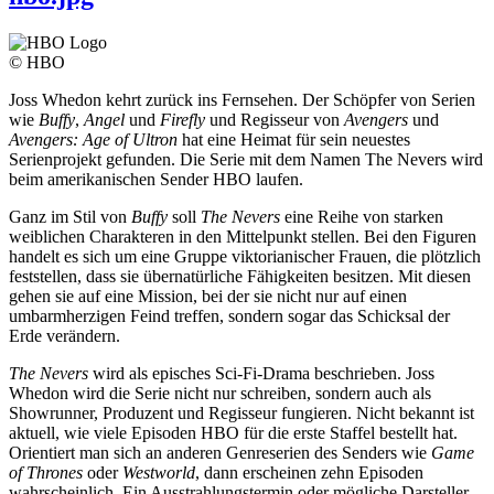
© HBO
Joss Whedon kehrt zurück ins Fernsehen. Der Schöpfer von Serien
wie
Buffy
,
Angel
und
Firefly
und Regisseur von
Avengers
und
Avengers: Age of Ultron
hat eine Heimat für sein neuestes
Serienprojekt gefunden. Die Serie mit dem Namen The Nevers wird
beim amerikanischen Sender HBO laufen.
Ganz im Stil von
Buffy
soll
The Nevers
eine Reihe von starken
weiblichen Charakteren in den Mittelpunkt stellen. Bei den Figuren
handelt es sich um eine Gruppe viktorianischer Frauen, die plötzlich
feststellen, dass sie übernatürliche Fähigkeiten besitzen. Mit diesen
gehen sie auf eine Mission, bei der sie nicht nur auf einen
umbarmherzigen Feind treffen, sondern sogar das Schicksal der
Erde verändern.
The Nevers
wird als episches Sci-Fi-Drama beschrieben. Joss
Whedon wird die Serie nicht nur schreiben, sondern auch als
Showrunner, Produzent und Regisseur fungieren. Nicht bekannt ist
aktuell, wie viele Episoden HBO für die erste Staffel bestellt hat.
Orientiert man sich an anderen Genreserien des Senders wie
Game
of Thrones
oder
Westworld
, dann erscheinen zehn Episoden
wahrscheinlich. Ein Ausstrahlungstermin oder mögliche Darsteller