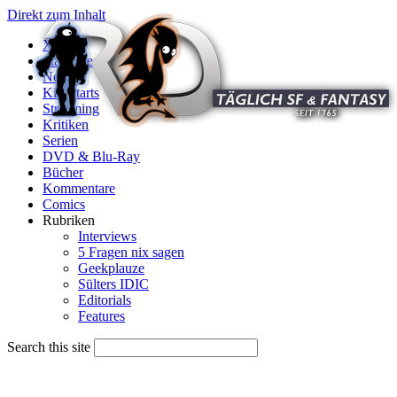
Direkt zum Inhalt
X
Startseite
News
Kinostarts
Streaming
Kritiken
Serien
DVD & Blu-Ray
Bücher
Kommentare
Comics
Rubriken
Interviews
5 Fragen nix sagen
Geekplauze
Sülters IDIC
Editorials
Features
Search this site