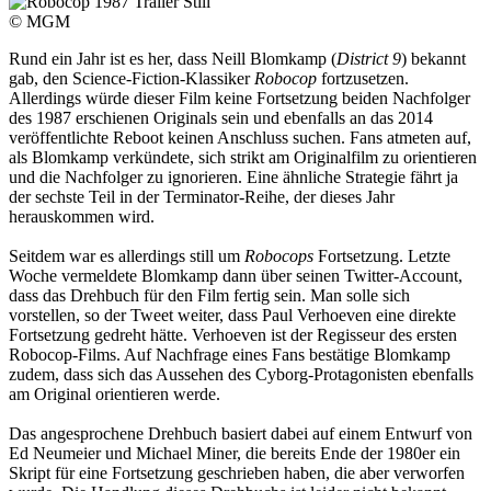
© MGM
Rund ein Jahr ist es her, dass Neill Blomkamp (
District 9
) bekannt
gab, den Science-Fiction-Klassiker
Robocop
fortzusetzen.
Allerdings würde dieser Film keine Fortsetzung beiden Nachfolger
des 1987 erschienen Originals sein und ebenfalls an das 2014
veröffentlichte Reboot keinen Anschluss suchen. Fans atmeten auf,
als Blomkamp verkündete, sich strikt am Originalfilm zu orientieren
und die Nachfolger zu ignorieren. Eine ähnliche Strategie fährt ja
der sechste Teil in der Terminator-Reihe, der dieses Jahr
herauskommen wird.
Seitdem war es allerdings still um
Robocops
Fortsetzung. Letzte
Woche vermeldete Blomkamp dann über seinen Twitter-Account,
dass das Drehbuch für den Film fertig sein. Man solle sich
vorstellen, so der Tweet weiter, dass Paul Verhoeven eine direkte
Fortsetzung gedreht hätte. Verhoeven ist der Regisseur des ersten
Robocop-Films. Auf Nachfrage eines Fans bestätige Blomkamp
zudem, dass sich das Aussehen des Cyborg-Protagonisten ebenfalls
am Original orientieren werde.
Das angesprochene Drehbuch basiert dabei auf einem Entwurf von
Ed Neumeier und Michael Miner, die bereits Ende der 1980er ein
Skript für eine Fortsetzung geschrieben haben, die aber verworfen