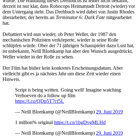
wurde. Die Handlung dieses Drehbuchs ist leider nicht bekannt,
derzeit ist nur klar, dass Robocops Heimatstadt Detroit (wieder) vor
dem Untergang steht. Das Drehbuch wird dabei von Justin Rhodes
überarbeitet, der bereits an
Terminator 6: Dark Fate
mitgearbeitet
hat.
Debattiert wird nun wieder, ob Peter Weller, der 1987 den
mechanischen Polizisten verkörperte, wieder in seine Rolle
schlüpfen würde. Ober der 71-jährigen Schauspieler dazu Lust hat,
ist unbekannt, Neill Blomkamp hat aber den Wunsch ausgedrückt,
Weller wieder in der Rolle zu sehen.
Der Film hat bisher kein konkretes Erscheinungsdatum. Aber
vielleicht gibt es ja nächstes Jahr um diese Zeit wieder einen
Hinweis.
Script is being written. Going well! Imagine watching
Verhoeven do a follow up film
https://t.co/QDp5T7cf5L
— Neill Blomkamp (@NeillBlomkamp)
29. Juni 2019
1 million% original
https://t.co/1bgDvgMLHd
— Neill Blomkamp (@NeillBlomkamp)
29. Juni 2019