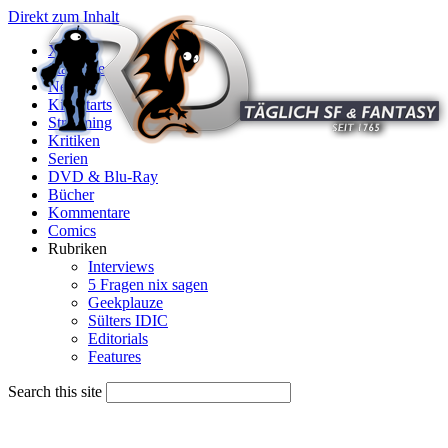
Direkt zum Inhalt
X
Startseite
News
Kinostarts
Streaming
Kritiken
Serien
DVD & Blu-Ray
Bücher
Kommentare
Comics
Rubriken
Interviews
5 Fragen nix sagen
Geekplauze
Sülters IDIC
Editorials
Features
Search this site