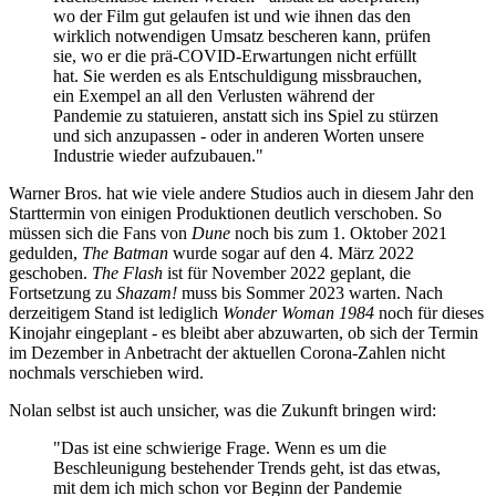
wo der Film gut gelaufen ist und wie ihnen das den
wirklich notwendigen Umsatz bescheren kann, prüfen
sie, wo er die prä-COVID-Erwartungen nicht erfüllt
hat. Sie werden es als Entschuldigung missbrauchen,
ein Exempel an all den Verlusten während der
Pandemie zu statuieren, anstatt sich ins Spiel zu stürzen
und sich anzupassen - oder in anderen Worten unsere
Industrie wieder aufzubauen."
Warner Bros. hat wie viele andere Studios auch in diesem Jahr den
Starttermin von einigen Produktionen deutlich verschoben. So
müssen sich die Fans von
Dune
noch bis zum 1. Oktober 2021
gedulden,
The Batman
wurde sogar auf den 4. März 2022
geschoben.
The Flash
ist für November 2022 geplant, die
Fortsetzung zu
Shazam!
muss bis Sommer 2023 warten. Nach
derzeitigem Stand ist lediglich
Wonder Woman 1984
noch für dieses
Kinojahr eingeplant - es bleibt aber abzuwarten, ob sich der Termin
im Dezember in Anbetracht der aktuellen Corona-Zahlen nicht
nochmals verschieben wird.
Nolan selbst ist auch unsicher, was die Zukunft bringen wird:
"Das ist eine schwierige Frage. Wenn es um die
Beschleunigung bestehender Trends geht, ist das etwas,
mit dem ich mich schon vor Beginn der Pandemie