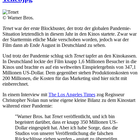
© Warner Bros.
Tenet
war der erste Blockbuster, der trotz der globalen Pandemie-
Situation letztendlich in diesem Jahr in den Kinos startete. Zwar war
der Starttermin etliche Male verschoben worden, jedoch war der
Film dann ab Ende August in Deutschland zu sehen.
Und trotz der Pandemie schlug sich
Tenet
tapfer an den Kinokassen.
In Deutschland lockte der Film knapp 1,6 Millionen Besucher in die
Kinos und brachte es auf ein weltweites Einspielergebnis von 347,1
Millionen US-Dollar. Dem gegenüber stehen Produktionskosten von
200 Millionen, die Kosten für das Marketing sind hier nicht mit
einberechnet.
In einem Interview mit
The Los Angeles Times
zog Regisseur
Christopher Nolan nun seine eigene kleine Bilanz zu dem Kinostart
während einer Pandemie:
"Warner Bros. hat
Tenet
veröffentlicht, und ich bin
begeistert darüber, dass er knapp 350 Millionen US-
Dollar eingespielt hat. Aber ich habe Sorge, dass die
Studios von unserer Veröffentlichung die falschen
Rückschlüsse ziehen werden - anstatt zu überprüfen,