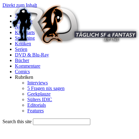
Direkt zum Inhalt
X
Startseite
News
Kinostarts
Streaming
Kritiken
Serien
DVD & Blu-Ray
Bücher
Kommentare
Comics
Rubriken
Interviews
5 Fragen nix sagen
Geekplauze
Sülters IDIC
Editorials
Features
Search this site