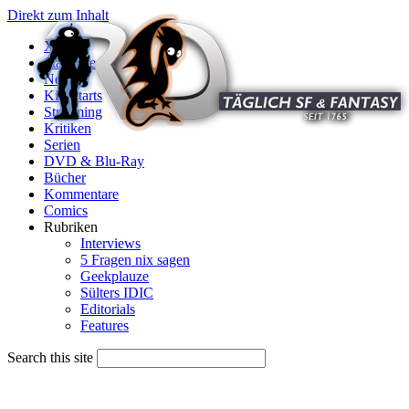
Direkt zum Inhalt
X
Startseite
News
Kinostarts
Streaming
Kritiken
Serien
DVD & Blu-Ray
Bücher
Kommentare
Comics
Rubriken
Interviews
5 Fragen nix sagen
Geekplauze
Sülters IDIC
Editorials
Features
Search this site