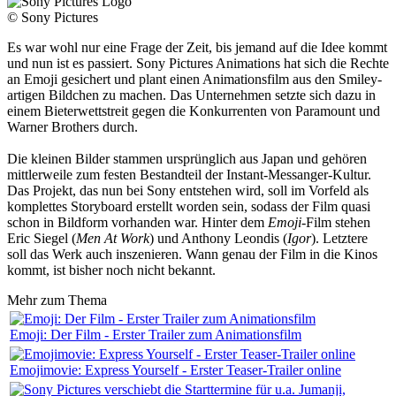
© Sony Pictures
Es war wohl nur eine Frage der Zeit, bis jemand auf die Idee kommt
und nun ist es passiert. Sony Pictures Animations hat sich die Rechte
an Emoji gesichert und plant einen Animationsfilm aus den Smiley-
artigen Bildchen zu machen. Das Unternehmen setzte sich dazu in
einem Bieterwettstreit gegen die Konkurrenten von Paramount und
Warner Brothers durch.
Die kleinen Bilder stammen ursprünglich aus Japan und gehören
mittlerweile zum festen Bestandteil der Instant-Messanger-Kultur.
Das Projekt, das nun bei Sony entstehen wird, soll im Vorfeld als
komplettes Storyboard erstellt worden sein, sodass der Film quasi
schon in Bildform vorhanden war. Hinter dem
Emoji
-Film stehen
Eric Siegel (
Men At Work
) und Anthony Leondis (
Igor
). Letztere
soll das Werk auch inszenieren. Wann genau der Film in die Kinos
kommt, ist bisher noch nicht bekannt.
Mehr zum Thema
Emoji: Der Film - Erster Trailer zum Animationsfilm
Emojimovie: Express Yourself - Erster Teaser-Trailer online