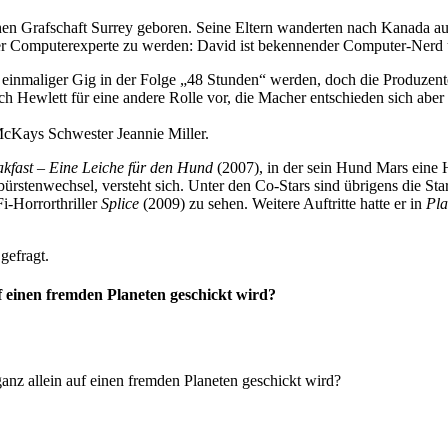
hen Grafschaft Surrey geboren. Seine Eltern wanderten nach Kanada au
er Computerexperte zu werden: David ist bekennender Computer-Nerd 
 einmaliger Gig in der Folge „48 Stunden“ werden, doch die Produzente
h Hewlett für eine andere Rolle vor, die Macher entschieden sich aber 
McKays Schwester Jeannie Miller.
kfast – Eine Leiche für den Hund
(2007), in der sein Hund Mars eine 
bürstenwechsel, versteht sich. Unter den Co-Stars sind übrigens die 
i-Horrorthriller
Splice
(2009) zu sehen. Weitere Auftritte hatte er in
Pla
gefragt.
uf einen fremden Planeten geschickt wird?