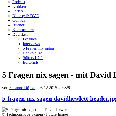
Podcast
Kritiken
Serien
Blu-ray & DVD
Comics
Bücher
Kommentare
Rubriken
Features
Interviews
5 Fragen nix sagen
Geekplauze
Sülters IDIC
Editorials
5 Fragen nix sagen - mit David 
von
Susanne Döpke
I 06.12.2015 - 08:28
5-fragen-nix-sagen-davidhewlett-header.jp
© Tschiponnique Skupin / Future Image