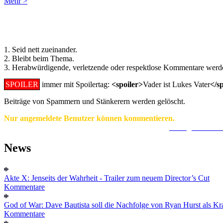
Mehr >
Regeln für Kommentare:
1. Seid nett zueinander.
2. Bleibt beim Thema.
3. Herabwürdigende, verletzende oder respektlose Kommentare werde
SPOILER
immer mit Spoilertag:
<spoiler>
Vader ist Lukes Vater
</s
Beiträge von Spammern und Stänkerern werden gelöscht.
Nur angemeldete Benutzer können kommentieren.
Ein Konto zu erstellen ist einfach und unkompliziert.
Hier geht's zur
News
Akte X: Jenseits der Wahrheit - Trailer zum neuem Director’s Cut
Kommentare
God of War: Dave Bautista soll die Nachfolge von Ryan Hurst als Kra
Kommentare