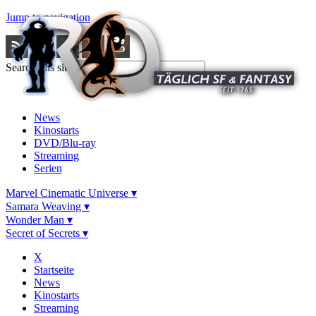
Jump to navigation
Search this site
News
Kinostarts
DVD/Blu-ray
Streaming
Serien
Marvel Cinematic Universe ▾
Samara Weaving ▾
Wonder Man ▾
Secret of Secrets ▾
X
Startseite
News
Kinostarts
Streaming