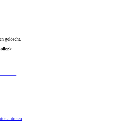
n gelöscht.
poiler>
 Anmeldung
.
tos antreten