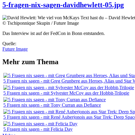
5-fragen-nix-sagen-davidhewlett-05.jpg
© Tschiponnique Skupin / Future Image
Das Interview ist auf der FedCon in Bonn entstanden.
Quelle:
Future Image
Mehr zum Thema
5 Fragen nix sagen - mit Greg Grunberg aus Heroes, Alias und Star 
5 Fragen nix sagen - mit Sylvester McCoy aus der Hobbit-Trilogie
5 Fragen nix sagen - mit Tony Curran aus Defiance
5 Fragen nix sagen - mit René Auberjonois aus Star Trek: Deep Spa
5 Fragen nix sagen - mit Felicia Day