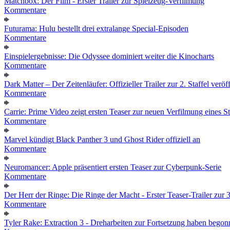
Matchbox: Der Film - Erster Trailer zur Spielzeug-Verfilmung
Kommentare
Futurama: Hulu bestellt drei extralange Special-Episoden
Kommentare
Einspielergebnisse: Die Odyssee dominiert weiter die Kinocharts
Kommentare
Dark Matter – Der Zeitenläufer: Offizieller Trailer zur 2. Staffel veröff
Kommentare
Carrie: Prime Video zeigt ersten Teaser zur neuen Verfilmung eines
Kommentare
Marvel kündigt Black Panther 3 und Ghost Rider offiziell an
Kommentare
Neuromancer: Apple präsentiert ersten Teaser zur Cyberpunk-Serie
Kommentare
Der Herr der Ringe: Die Ringe der Macht - Erster Teaser-Trailer zur 3.
Kommentare
Tyler Rake: Extraction 3 - Dreharbeiten zur Fortsetzung haben bego