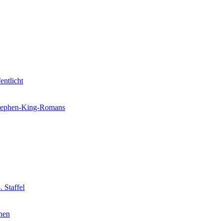
entlicht
 Stephen-King-Romans
 Staffel
nnen