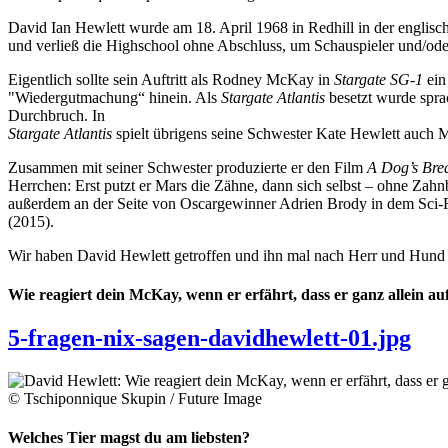
David Ian Hewlett wurde am 18. April 1968 in Redhill in der englisc
und verließ die Highschool ohne Abschluss, um Schauspieler und/od
Eigentlich sollte sein Auftritt als Rodney McKay in
Stargate SG-1
ein
"Wiedergutmachung“ hinein. Als
Stargate Atlantis
besetzt wurde sprac
Durchbruch. In
Stargate Atlantis
spielt übrigens seine Schwester Kate Hewlett auch 
Zusammen mit seiner Schwester produzierte er den Film
A Dog’s Brea
Herrchen: Erst putzt er Mars die Zähne, dann sich selbst – ohne Zahn
außerdem an der Seite von Oscargewinner Adrien Brody in dem Sci-F
(2015).
Wir haben David Hewlett getroffen und ihn mal nach Herr und Hund 
Wie reagiert dein McKay, wenn er erfährt, dass er ganz allein a
5-fragen-nix-sagen-davidhewlett-01.jpg
© Tschiponnique Skupin / Future Image
Welches Tier magst du am liebsten?