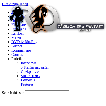
Direkt zum Inhalt
X
Startseite
News
Kinostarts
Streaming
Kritiken
Serien
DVD & Blu-Ray
Bücher
Kommentare
Comics
Rubriken
Interviews
5 Fragen nix sagen
Geekplauze
Sülters IDIC
Editorials
Features
Search this site