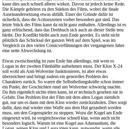
kann dies auch schnell albern wirken. Davon ist jedoch keine Rede.
Die Kämpfe gehören zu den Stärken des Films, wobei die finale
Auseinandersetzung etwas abfällt. Einer der Gründe dafür ist
sicherlich, dass die Actionszenen vorher besonders gut sind. Das
letzte Stück des Films kann da nicht ganz mithalten. Allerdings ist es
ganz erfrischend, dass das Drehbuch sich auch an dieser Stelle treu
bleibt. Der Konflikt bleibt auch zum Ende geerdet. Es steht nicht
plötzlich das Schicksal der ganzen Welt auf dem Spiel, was im
Vergleich zu den vielen Comicverfilmungen der vergangenen Jahre
eine nette Abwechslung ist.
Etwas zweischneidig ist zum Ende hin allerdings, mit wem es
Logan in der zweiten Filmhälfte aufnehmen muss. Der Klon X-24
soll wohl als Anti-Wolverine funktionieren, ist aber etwas
überzeichnet und bringt zudem ein generelles Problem des
Charakters zurück. So waren die Selbstheilungskräfte schon immer
ein Punkt, der Geschichten rund um Wolverine schwierig machte.
Da ihm eigentlich nichts töten kann, ist er technisch gesehen nie in
Gefahr. Das Problem löst der Film mit dem alten Logan ziemlich
gut, nur um es dann mit dem Klon wieder zurückzuholen. Dies sorgt
dafür, dass mal wieder eine Waffe aus dem Hut gezaubert werden
muss, um den Gegenspieler zu stoppen. Wozu die Kugel am Ende
eingesetzt wird, ist vergleichsweise schnell klar, wenn auch nicht
besonders logisch. Warum ist eine Kugel aus Adamantium, die
Logan, seinen Klon und Laura töten kann, notwendig, wenn alle