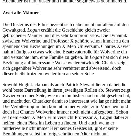
Abenteuer ist hart, düster und mitunter sogar etwas deprimierend.
Zwei alte Männer
Die Düsternis des Films bezieht sich dabei nicht nur allein auf den
Gewaltgrad.
Logan
erzählt die Geschichte gleich zweier
gebrochener Männer und dies sehr kompromisslos. Die Dynamik
zwischen Wolverine und Professor X gehörte schon immer zu den
spannendsten Beziehungen im X-Men-Universum. Charles Xavier
nahm häufig so etwas wie eine Ersatzvaterrolle für Wolverine ein
und versuchte ihm, eine Familie zu geben. In
Logan
hat sich diese
Beziehung auf interessante Weise weiterentwickelt. Charles zeigt
sich gegenüber Wolverine sehr verbittert und abweisend, doch
dieser bleibt trotzdem weiter treu an seiner Seite.
Sowohl Hugh Jackman als auch Patrick Stewart liefern dabei die
wohl beste Darstellung in ihren jeweiligen Rollen ab. Stewart zeigt
Xavier von einer Seite, wie man ihn bisher noch nicht gesehen hat,
und macht den Charakter damit so interessant wie lange nicht mehr.
Die Verbitterung in ihm kommt immer wieder zum Vorschein und
doch hat Charles Wolverine immer noch nicht aufgegeben. Schon
seit dem ersten X-Men-Film versucht Professor X, Logan dabei zu
helfen, einen Platz im Leben zu finden. Und auch wenn er
mittlerweile nicht immer Herr seines Geistes ist, gibt er seine
Bemühungen selbst im fortgeschrittenen Alter nicht auf.