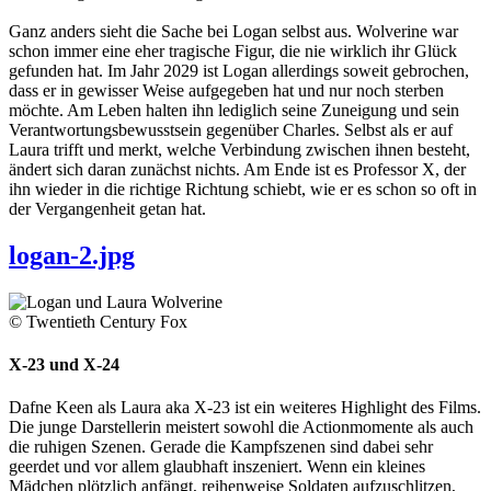
Ganz anders sieht die Sache bei Logan selbst aus. Wolverine war
schon immer eine eher tragische Figur, die nie wirklich ihr Glück
gefunden hat. Im Jahr 2029 ist Logan allerdings soweit gebrochen,
dass er in gewisser Weise aufgegeben hat und nur noch sterben
möchte. Am Leben halten ihn lediglich seine Zuneigung und sein
Verantwortungsbewusstsein gegenüber Charles. Selbst als er auf
Laura trifft und merkt, welche Verbindung zwischen ihnen besteht,
ändert sich daran zunächst nichts. Am Ende ist es Professor X, der
ihn wieder in die richtige Richtung schiebt, wie er es schon so oft in
der Vergangenheit getan hat.
logan-2.jpg
© Twentieth Century Fox
X-23 und X-24
Dafne Keen als Laura aka X-23 ist ein weiteres Highlight des Films.
Die junge Darstellerin meistert sowohl die Actionmomente als auch
die ruhigen Szenen. Gerade die Kampfszenen sind dabei sehr
geerdet und vor allem glaubhaft inszeniert. Wenn ein kleines
Mädchen plötzlich anfängt, reihenweise Soldaten aufzuschlitzen,