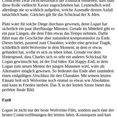
Comicleser zwar zwischenzeitlich der Eindruck entstehen, dass man
diese Rolle vielleicht Xavier zugeschrieben hat. Letztendlich wird
allerdings nie so wirklich aufgelöst, welche Ausmaße dessen Anfall
tatsächlich hatte. Gleiches gilt für das Schicksal der X-Men.
Platz wäre für solche Dinge durchaus gewesen, denn
Logan
hat
sicherlich ein paar überflüssige Minuten. Gerade im Mittelteil gibt es
ein paar Längen, die dem Film etwas das Tempo nehmen. Dafür
führt man die Geschichte aber zumindest kompromisslos zu Ende.
Dieses bietet, passend zum Charakter, wieder eine gewisse Tragik,
schließlich stirbt Wolverine in dem Moment, in dem er etwas
gefunden hat, wofür es sich zu leben lohnt. Gerade vor dem
Hintergrund, dass Charles sich so sehr ein anderes Schicksal für
Logan gewünscht hat, ist der Tod bitter. Ein Happy-End, in dem
Logan zum neuen Mentor der jungen Mutanten wird, wäre als
Alternative möglich gewesen. So bedeutet das Ende aber zumindest
einen endgültigen Abschluss für den Charakter. Mit seinem letzten
Einsatz holt sich Wolverine noch einmal so etwas wie Absolution
und kann in Frieden sterben. Das X in der letzten Szene bietet das
perfekte finale Bild.
Fazit
Logan
ist nicht nur der beste Wolverine-Film, sondern auch eine der
besten Comicverfilmungen der letzten Jahre. Konsequent und hart