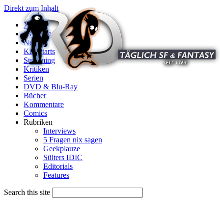
Direkt zum Inhalt
X
Startseite
News
Kinostarts
Streaming
Kritiken
Serien
DVD & Blu-Ray
Bücher
Kommentare
Comics
Rubriken
Interviews
5 Fragen nix sagen
Geekplauze
Sülters IDIC
Editorials
Features
Search this site