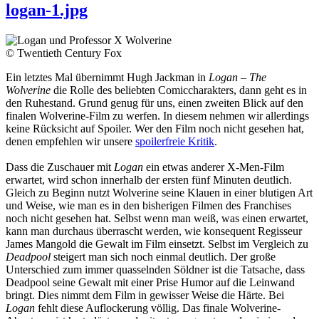
logan-1.jpg
© Twentieth Century Fox
Ein letztes Mal übernimmt Hugh Jackman in
Logan – The
Wolverine
die Rolle des beliebten Comiccharakters, dann geht es in
den Ruhestand. Grund genug für uns, einen zweiten Blick auf den
finalen Wolverine-Film zu werfen. In diesem nehmen wir allerdings
keine Rücksicht auf Spoiler. Wer den Film noch nicht gesehen hat,
denen empfehlen wir unsere
spoilerfreie Kritik
.
Dass die Zuschauer mit
Logan
ein etwas anderer X-Men-Film
erwartet, wird schon innerhalb der ersten fünf Minuten deutlich.
Gleich zu Beginn nutzt Wolverine seine Klauen in einer blutigen Art
und Weise, wie man es in den bisherigen Filmen des Franchises
noch nicht gesehen hat. Selbst wenn man weiß, was einen erwartet,
kann man durchaus überrascht werden, wie konsequent Regisseur
James Mangold die Gewalt im Film einsetzt. Selbst im Vergleich zu
Deadpool
steigert man sich noch einmal deutlich. Der große
Unterschied zum immer quasselnden Söldner ist die Tatsache, dass
Deadpool seine Gewalt mit einer Prise Humor auf die Leinwand
bringt. Dies nimmt dem Film in gewisser Weise die Härte. Bei
Logan
fehlt diese Auflockerung völlig. Das finale Wolverine-