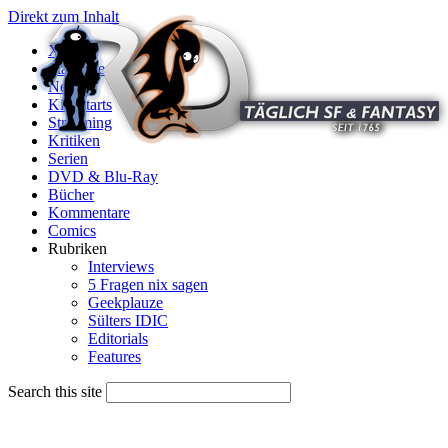
Direkt zum Inhalt
X
Startseite
News
Kinostarts
Streaming
Kritiken
Serien
DVD & Blu-Ray
Bücher
Kommentare
Comics
Rubriken
Interviews
5 Fragen nix sagen
Geekplauze
Sülters IDIC
Editorials
Features
Search this site