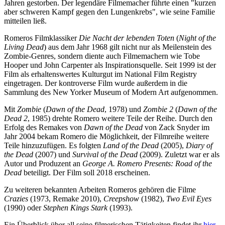
Jahren gestorben. Der legendäre Filmemacher führte einen "kurzen
aber schweren Kampf gegen den Lungenkrebs", wie seine Familie
mitteilen ließ.
Romeros Filmklassiker
Die Nacht der lebenden Toten
(
Night of the
Living Dead
) aus dem Jahr 1968 gilt nicht nur als Meilenstein des
Zombie-Genres, sondern diente auch Filmemachern wie Tobe
Hooper und John Carpenter als Inspirationsquelle. Seit 1999 ist der
Film als erhaltenswertes Kulturgut im National Film Registry
eingetragen. Der kontroverse Film wurde außerdem in die
Sammlung des New Yorker Museum of Modern Art aufgenommen.
Mit
Zombie
(
Dawn of the Dead
, 1978) und
Zombie 2
(
Dawn of the
Dead 2
, 1985) drehte Romero weitere Teile der Reihe. Durch den
Erfolg des Remakes von
Dawn of the Dead
von Zack Snyder im
Jahr 2004 bekam Romero die Möglichkeit, der Filmreihe weitere
Teile hinzuzufügen. Es folgten
Land of the Dead
(2005),
Diary of
the Dead
(2007) und
Survival of the Dead
(2009). Zuletzt war er als
Autor und Produzent an
George A. Romero Presents: Road of the
Dead
beteiligt. Der Film soll 2018 erscheinen.
Zu weiteren bekannten Arbeiten Romeros gehören die Filme
Crazies
(1973, Remake 2010),
Creepshow
(1982),
Two Evil Eyes
(1990) oder
Stephen Kings Stark
(1993).
Ein Überblick über all seine filmerischen Tätigkeiten findet ihr
hier
.