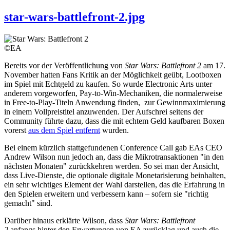
star-wars-battlefront-2.jpg
©EA
Bereits vor der Veröffentlichung von
Star Wars: Battlefront 2
am 17.
November hatten Fans Kritik an der Möglichkeit geübt, Lootboxen
im Spiel mit Echtgeld zu kaufen. So wurde Electronic Arts unter
anderem vorgeworfen, Pay-to-Win-Mechaniken, die normalerweise
in Free-to-Play-Titeln Anwendung finden, zur Gewinnmaximierung
in einem Vollpreistitel anzuwenden. Der Aufschrei seitens der
Community führte dazu, dass die mit echtem Geld kaufbaren Boxen
vorerst
aus dem Spiel entfernt
wurden.
Bei einem kürzlich stattgefundenen Conference Call gab EAs CEO
Andrew Wilson nun jedoch an, dass die Mikrotransaktionen "in den
nächsten Monaten" zurückkehren werden. So sei man der Ansicht,
dass Live-Dienste, die optionale digitale Monetarisierung beinhalten,
ein sehr wichtiges Element der Wahl darstellen, das die Erfahrung in
den Spielen erweitern und verbessern kann – sofern sie "richtig
gemacht" sind.
Darüber hinaus erklärte Wilson, dass
Star Wars: Battlefront
2
anfangs hinter den Erwartungen von EA zurücklag und auch die