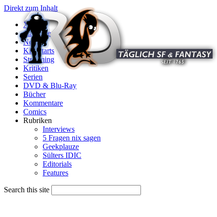
Direkt zum Inhalt
X
Startseite
News
Kinostarts
Streaming
Kritiken
Serien
DVD & Blu-Ray
Bücher
Kommentare
Comics
Rubriken
Interviews
5 Fragen nix sagen
Geekplauze
Sülters IDIC
Editorials
Features
Search this site