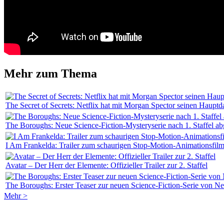
Mehr zum Thema
The Secret of Secrets: Netflix hat mit Morgan Spector seinen Hauptda
The Boroughs: Neue Science-Fiction-Mysteryserie nach 1. Staffel ab
I Am Frankelda: Trailer zum schaurigen Stop-Motion-Animationsfil
Avatar – Der Herr der Elemente: Offizieller Trailer zur 2. Staffel
The Boroughs: Erster Teaser zur neuen Science-Fiction-Serie von Net
Mehr >
Regeln für Kommentare: