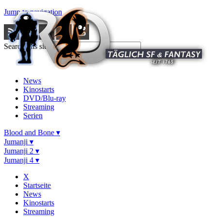
Jump to navigation
Search this site
News
Kinostarts
DVD/Blu-ray
Streaming
Serien
Blood and Bone ▾
Jumanji ▾
Jumanji 2 ▾
Jumanji 4 ▾
X
Startseite
News
Kinostarts
Streaming