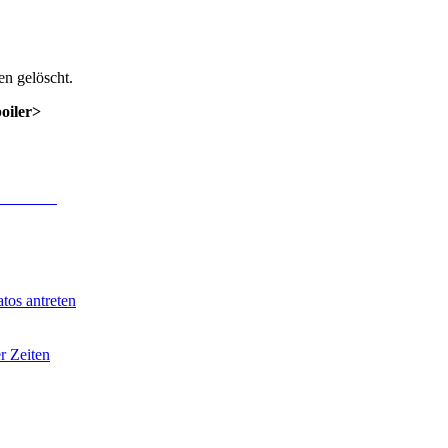
n gelöscht.
poiler>
 Anmeldung
.
tos antreten
r Zeiten