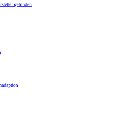
rsteller gefunden
t
nadaption