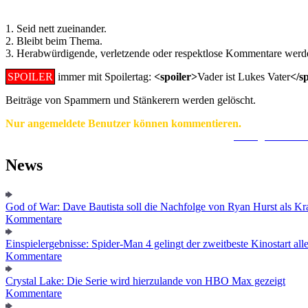
1. Seid nett zueinander.
2. Bleibt beim Thema.
3. Herabwürdigende, verletzende oder respektlose Kommentare werde
SPOILER
immer mit Spoilertag:
<spoiler>
Vader ist Lukes Vater
</s
Beiträge von Spammern und Stänkerern werden gelöscht.
Nur angemeldete Benutzer können kommentieren.
Ein Konto zu erstellen ist einfach und unkompliziert.
Hier geht's zur
News
God of War: Dave Bautista soll die Nachfolge von Ryan Hurst als Kra
Kommentare
Einspielergebnisse: Spider-Man 4 gelingt der zweitbeste Kinostart alle
Kommentare
Crystal Lake: Die Serie wird hierzulande von HBO Max gezeigt
Kommentare