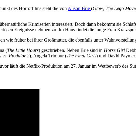
lpunkt des Horrorfilms steht die von
Alison Brie
(
Glow
,
The Lego Movi
 übernatürliche Krimiserien interessiert. Doch dann bekommt sie Schlaf
teriösen Ereignisse nehmen zu. Im Haus findet die junge Frau Kratzspu
en wie früher bei ihrer Großmutter, die ebenfalls unter Wahnvorstellung
na (
The Little Hours
) geschrieben. Neben Brie sind in
Horse Girl
Debby
s vs. Predator 2
), Angela Trimbur (
The Final Girls
) und David Paymer 
uvor läuft die Netflix-Produktion am 27. Januar im Wettbewerb des Su