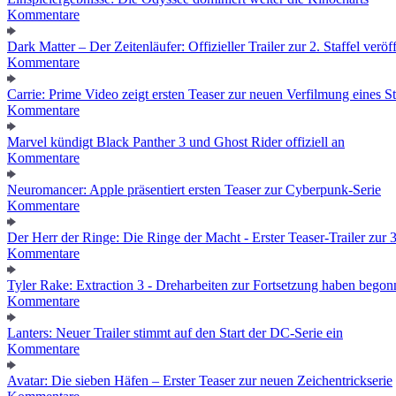
Kommentare
Dark Matter – Der Zeitenläufer: Offizieller Trailer zur 2. Staffel veröff
Kommentare
Carrie: Prime Video zeigt ersten Teaser zur neuen Verfilmung eines
Kommentare
Marvel kündigt Black Panther 3 und Ghost Rider offiziell an
Kommentare
Neuromancer: Apple präsentiert ersten Teaser zur Cyberpunk-Serie
Kommentare
Der Herr der Ringe: Die Ringe der Macht - Erster Teaser-Trailer zur 3.
Kommentare
Tyler Rake: Extraction 3 - Dreharbeiten zur Fortsetzung haben bego
Kommentare
Lanters: Neuer Trailer stimmt auf den Start der DC-Serie ein
Kommentare
Avatar: Die sieben Häfen – Erster Teaser zur neuen Zeichentrickserie