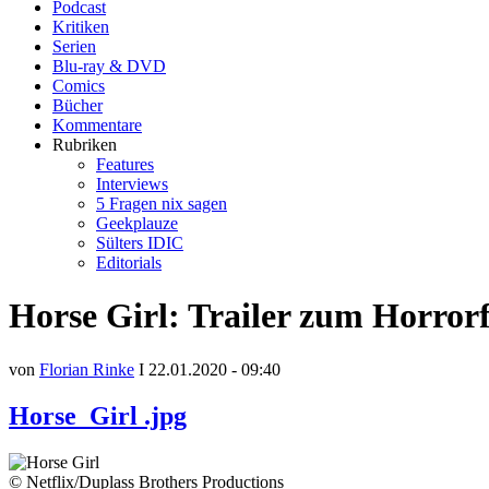
Podcast
Kritiken
Serien
Blu-ray & DVD
Comics
Bücher
Kommentare
Rubriken
Features
Interviews
5 Fragen nix sagen
Geekplauze
Sülters IDIC
Editorials
Horse Girl: Trailer zum Horrorf
von
Florian Rinke
I 22.01.2020 - 09:40
Horse_Girl .jpg
© Netflix/Duplass Brothers Productions