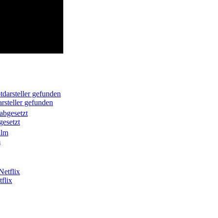
rsteller gefunden
gesetzt
m
flix