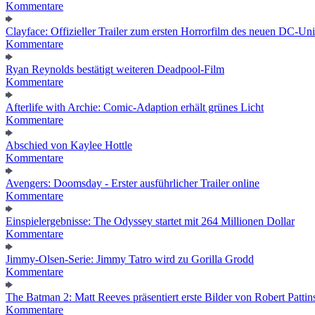
Kommentare
Clayface: Offizieller Trailer zum ersten Horrorfilm des neuen DC-Un
Kommentare
Ryan Reynolds bestätigt weiteren Deadpool-Film
Kommentare
Afterlife with Archie: Comic-Adaption erhält grünes Licht
Kommentare
Abschied von Kaylee Hottle
Kommentare
Avengers: Doomsday - Erster ausführlicher Trailer online
Kommentare
Einspielergebnisse: The Odyssey startet mit 264 Millionen Dollar
Kommentare
Jimmy-Olsen-Serie: Jimmy Tatro wird zu Gorilla Grodd
Kommentare
The Batman 2: Matt Reeves präsentiert erste Bilder von Robert Pattin
Kommentare