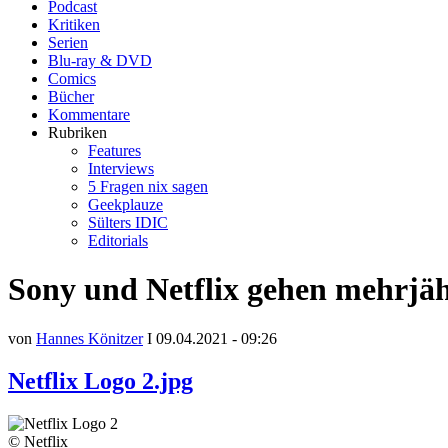
Podcast
Kritiken
Serien
Blu-ray & DVD
Comics
Bücher
Kommentare
Rubriken
Features
Interviews
5 Fragen nix sagen
Geekplauze
Sülters IDIC
Editorials
Sony und Netflix gehen mehrjäh
von
Hannes Könitzer
I 09.04.2021 - 09:26
Netflix Logo 2.jpg
© Netflix