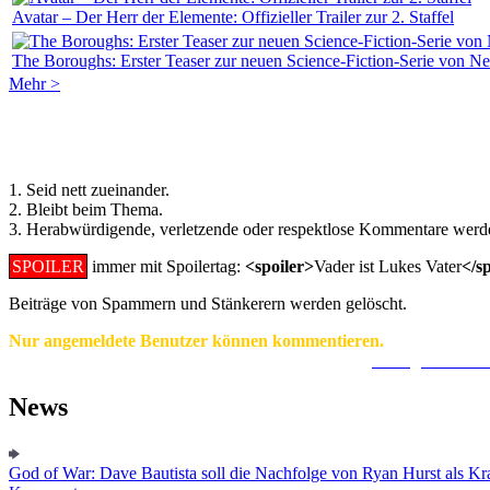
Avatar – Der Herr der Elemente: Offizieller Trailer zur 2. Staffel
The Boroughs: Erster Teaser zur neuen Science-Fiction-Serie von Net
Mehr >
Regeln für Kommentare:
1. Seid nett zueinander.
2. Bleibt beim Thema.
3. Herabwürdigende, verletzende oder respektlose Kommentare werde
SPOILER
immer mit Spoilertag:
<spoiler>
Vader ist Lukes Vater
</s
Beiträge von Spammern und Stänkerern werden gelöscht.
Nur angemeldete Benutzer können kommentieren.
Ein Konto zu erstellen ist einfach und unkompliziert.
Hier geht's zur
News
God of War: Dave Bautista soll die Nachfolge von Ryan Hurst als Kra