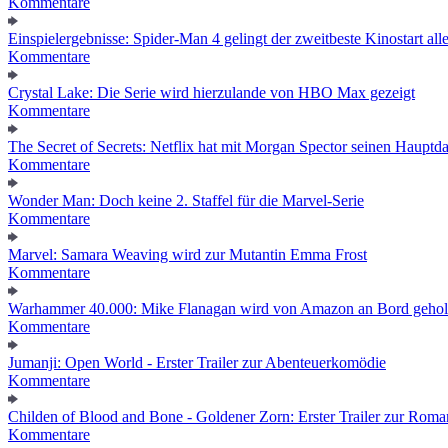
Kommentare
Einspielergebnisse: Spider-Man 4 gelingt der zweitbeste Kinostart alle
Kommentare
Crystal Lake: Die Serie wird hierzulande von HBO Max gezeigt
Kommentare
The Secret of Secrets: Netflix hat mit Morgan Spector seinen Hauptda
Kommentare
Wonder Man: Doch keine 2. Staffel für die Marvel-Serie
Kommentare
Marvel: Samara Weaving wird zur Mutantin Emma Frost
Kommentare
Warhammer 40.000: Mike Flanagan wird von Amazon an Bord gehol
Kommentare
Jumanji: Open World - Erster Trailer zur Abenteuerkomödie
Kommentare
Childen of Blood and Bone - Goldener Zorn: Erster Trailer zur Roma
Kommentare