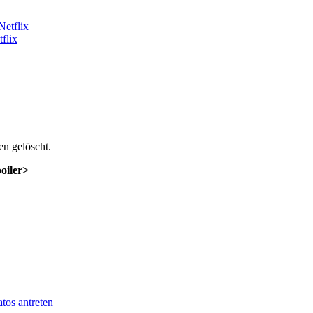
flix
n gelöscht.
poiler>
 Anmeldung
.
tos antreten