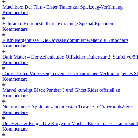
Matchbox: Der Film - Erster Trailer zur Spielzeug-Verfilmung
Kommentare
Futurama: Hulu bestellt drei extralange Special-Episoden
Kommentare
Einspielergebnisse: Die Odyssee dominiert weiter die Kinocharts
Kommentare
Dark Matter – Der Zeitenläufer: Offizieller Trailer zur 2. Staffel veröff
Kommentare
Carrie: Prime Video zeigt ersten Teaser zur neuen Verfilmung eines
Kommentare
Marvel kündigt Black Panther 3 und Ghost Rider offiziell an
Kommentare
Neuromancer: Apple präsentiert ersten Teaser zur Cyberpunk-Serie
Kommentare
Der Herr der Ringe: Die Ringe der Macht - Erster Teaser-Trailer zur 3.
Kommentare