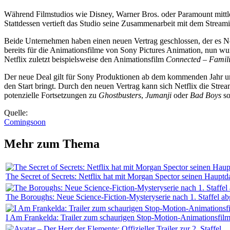
Während Filmstudios wie Disney, Warner Bros. oder Paramount mittler
Stattdessen vertieft das Studio seine Zusammenarbeit mit dem Streami
Beide Unternehmen haben einen neuen Vertrag geschlossen, der es Netf
bereits für die Animationsfilme von Sony Pictures Animation, nun wu
Netflix zuletzt beispielsweise den Animationsfilm
Connected – Famili
Der neue Deal gilt für Sony Produktionen ab dem kommenden Jahr und 
den Start bringt. Durch den neuen Vertrag kann sich Netflix die Stre
potenzielle Fortsetzungen zu
Ghostbusters
,
Jumanji
oder
Bad Boys
so
Quelle:
Comingsoon
Mehr zum Thema
The Secret of Secrets: Netflix hat mit Morgan Spector seinen Hauptda
The Boroughs: Neue Science-Fiction-Mysteryserie nach 1. Staffel ab
I Am Frankelda: Trailer zum schaurigen Stop-Motion-Animationsfil