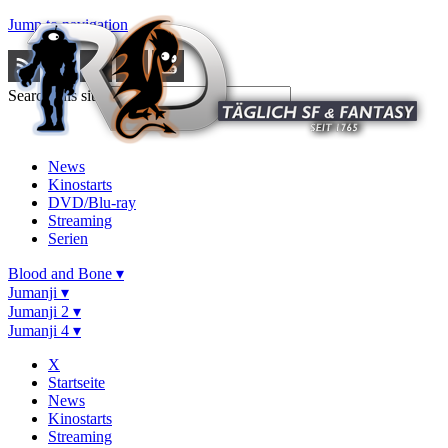
Jump to navigation
Search this site
News
Kinostarts
DVD/Blu-ray
Streaming
Serien
Blood and Bone ▾
Jumanji ▾
Jumanji 2 ▾
Jumanji 4 ▾
X
Startseite
News
Kinostarts
Streaming