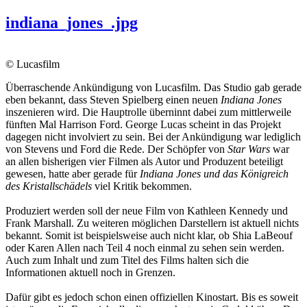
indiana_jones_.jpg
© Lucasfilm
Überraschende Ankündigung von Lucasfilm. Das Studio gab gerade
eben bekannt, dass Steven Spielberg einen neuen
Indiana Jones
inszenieren wird. Die Hauptrolle überninnt dabei zum mittlerweile
fünften Mal Harrison Ford. George Lucas scheint in das Projekt
dagegen nicht involviert zu sein. Bei der Ankündigung war lediglich
von Stevens und Ford die Rede. Der Schöpfer von
Star Wars
war
an allen bisherigen vier Filmen als Autor und Produzent beteiligt
gewesen, hatte aber gerade für
Indiana Jones und das Königreich
des Kristallschädels
viel Kritik bekommen.
Produziert werden soll der neue Film von Kathleen Kennedy und
Frank Marshall. Zu weiteren möglichen Darstellern ist aktuell nichts
bekannt. Somit ist beispielsweise auch nicht klar, ob Shia LaBeouf
oder Karen Allen nach Teil 4 noch einmal zu sehen sein werden.
Auch zum Inhalt und zum Titel des Films halten sich die
Informationen aktuell noch in Grenzen.
Dafür gibt es jedoch schon einen offiziellen Kinostart. Bis es soweit