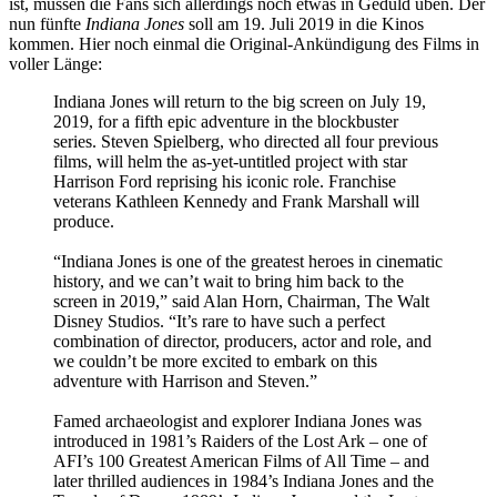
ist, müssen die Fans sich allerdings noch etwas in Geduld üben. Der
nun fünfte
Indiana Jones
soll am 19. Juli 2019 in die Kinos
kommen. Hier noch einmal die Original-Ankündigung des Films in
voller Länge:
Indiana Jones will return to the big screen on July 19,
2019, for a fifth epic adventure in the blockbuster
series. Steven Spielberg, who directed all four previous
films, will helm the as-yet-untitled project with star
Harrison Ford reprising his iconic role. Franchise
veterans Kathleen Kennedy and Frank Marshall will
produce.
“Indiana Jones is one of the greatest heroes in cinematic
history, and we can’t wait to bring him back to the
screen in 2019,” said Alan Horn, Chairman, The Walt
Disney Studios. “It’s rare to have such a perfect
combination of director, producers, actor and role, and
we couldn’t be more excited to embark on this
adventure with Harrison and Steven.”
Famed archaeologist and explorer Indiana Jones was
introduced in 1981’s Raiders of the Lost Ark – one of
AFI’s 100 Greatest American Films of All Time – and
later thrilled audiences in 1984’s Indiana Jones and the