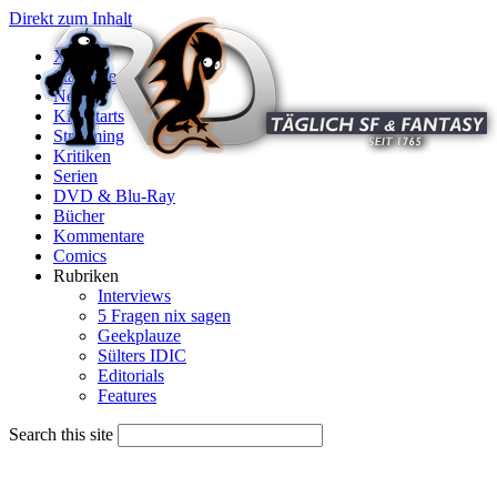
Direkt zum Inhalt
X
Startseite
News
Kinostarts
Streaming
Kritiken
Serien
DVD & Blu-Ray
Bücher
Kommentare
Comics
Rubriken
Interviews
5 Fragen nix sagen
Geekplauze
Sülters IDIC
Editorials
Features
Search this site