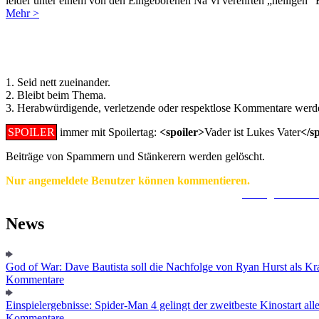
leider unter einem von den Eingeborenen Na’vi verehrten „heiligen“
Mehr >
Regeln für Kommentare:
1. Seid nett zueinander.
2. Bleibt beim Thema.
3. Herabwürdigende, verletzende oder respektlose Kommentare werde
SPOILER
immer mit Spoilertag:
<spoiler>
Vader ist Lukes Vater
</s
Beiträge von Spammern und Stänkerern werden gelöscht.
Nur angemeldete Benutzer können kommentieren.
Ein Konto zu erstellen ist einfach und unkompliziert.
Hier geht's zur
News
God of War: Dave Bautista soll die Nachfolge von Ryan Hurst als Kra
Kommentare
Einspielergebnisse: Spider-Man 4 gelingt der zweitbeste Kinostart alle
Kommentare