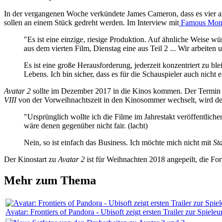
In der vergangenen Woche verkündete James Cameron, dass es vier ans
sollen an einem Stück gedreht werden. Im Interview mit
Famous Monst
"Es ist eine einzige, riesige Produktion. Auf ähnliche Weise 
aus dem vierten Film, Dienstag eine aus Teil 2 ... Wir arbeite
Es ist eine große Herausforderung, jederzeit konzentriert zu
Lebens. Ich bin sicher, dass es für die Schauspieler auch nicht 
Avatar 2
sollte im Dezember 2017 in die Kinos kommen. Der Termin 
VIII
von der Vorweihnachtszeit in den Kinosommer wechselt, wird d
"Ursprünglich wollte ich die Filme im Jahrestakt veröffentlich
wäre denen gegenüber nicht fair. (lacht)
Nein, so ist einfach das Business. Ich möchte mich nicht mit
Sta
Der Kinostart zu
Avatar 2
ist für Weihnachten 2018 angepeilt, die Fo
Mehr zum Thema
Avatar: Frontiers of Pandora - Ubisoft zeigt ersten Trailer zur Spiel