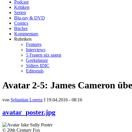
Podcast
Kritiken
Serien
Blu-ray & DVD
Comics
Bücher
Kommentare
Rubriken
Features
Interviews
5 Fragen nix sagen
Geekplauze
Sülters IDIC
Editorials
Avatar 2-5: James Cameron über
von
Sebastian Lorenz
I 19.04.2016 - 08:16
avatar_poster.jpg
© 20th Century Fox