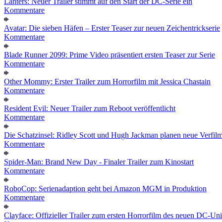
Lanters: Neuer Trailer stimmt auf den Start der DC-Serie ein
Kommentare
Avatar: Die sieben Häfen – Erster Teaser zur neuen Zeichentrickserie
Kommentare
Blade Runner 2099: Prime Video präsentiert ersten Teaser zur Serie
Kommentare
Other Mommy: Erster Trailer zum Horrorfilm mit Jessica Chastain
Kommentare
Resident Evil: Neuer Trailer zum Reboot veröffentlicht
Kommentare
Die Schatzinsel: Ridley Scott und Hugh Jackman planen neue Verfil
Kommentare
Spider-Man: Brand New Day - Finaler Trailer zum Kinostart
Kommentare
RoboCop: Serienadaption geht bei Amazon MGM in Produktion
Kommentare
Clayface: Offizieller Trailer zum ersten Horrorfilm des neuen DC-Un