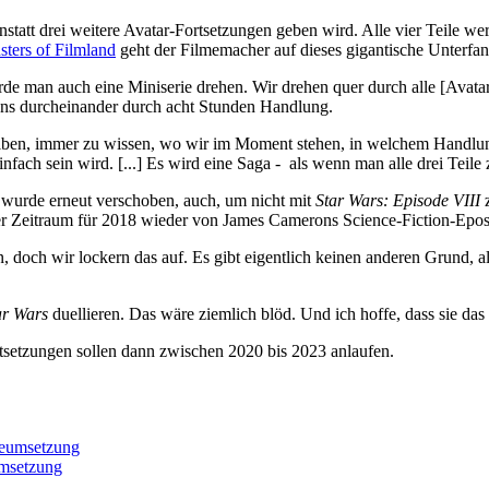
tatt drei weitere Avatar-Fortsetzungen geben wird. Alle vier Teile we
ers of Filmland
geht der Filmemacher auf dieses gigantische Unterfan
würde man auch eine Miniserie drehen. Wir drehen quer durch alle [Ava
n uns durcheinander durch acht Stunden Handlung.
 bleiben, immer zu wissen, wo wir im Moment stehen, in welchem Handl
einfach sein wird. [...] Es wird eine Saga - als wenn man alle drei Teile
wurde erneut verschoben, auch, um nicht mit
Star Wars: Episode VIII
z
er Zeitraum für 2018 wieder von James Camerons Science-Fiction-Epo
en, doch wir lockern das auf. Es gibt eigentlich keinen anderen Grund, 
r Wars
duellieren. Das wäre ziemlich blöd. Und ich hoffe, dass sie das
rtsetzungen sollen dann zwischen 2020 bis 2023 anlaufen.
eumsetzung