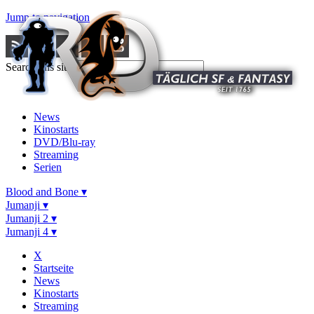
Jump to navigation
Search this site
News
Kinostarts
DVD/Blu-ray
Streaming
Serien
Blood and Bone ▾
Jumanji ▾
Jumanji 2 ▾
Jumanji 4 ▾
X
Startseite
News
Kinostarts
Streaming