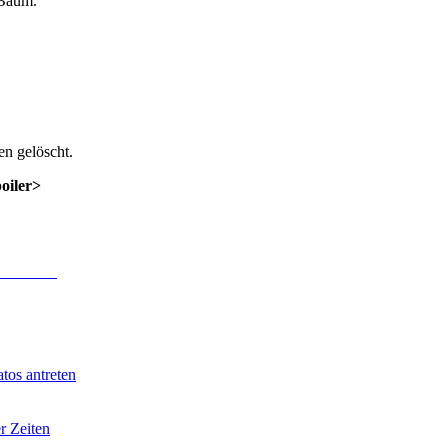
 Baum.
n gelöscht.
poiler>
 Anmeldung
.
tos antreten
r Zeiten