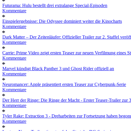
Futurama: Hulu bestellt drei extralange Special-Episoden
Kommentare
Einspielergebnisse: Die Odyssee dominiert weiter die Kinocharts
Kommentare
Dark Matter – Der Zeitenläufer: Offizieller Trailer zur 2. Staffel veröff
Kommentare
Carrie: Prime Video zeigt ersten Teaser zur neuen Verfilmung eines
Kommentare
Marvel kündigt Black Panther 3 und Ghost Rider offiziell an
Kommentare
Neuromancer: Apple präsentiert ersten Teaser zur Cyberpunk-Serie
Kommentare
Der Herr der Ringe: Die Ringe der Macht - Erster Teaser-Trailer zur 3.
Kommentare
Tyler Rake: Extraction 3 - Dreharbeiten zur Fortsetzung haben bego
Kommentare