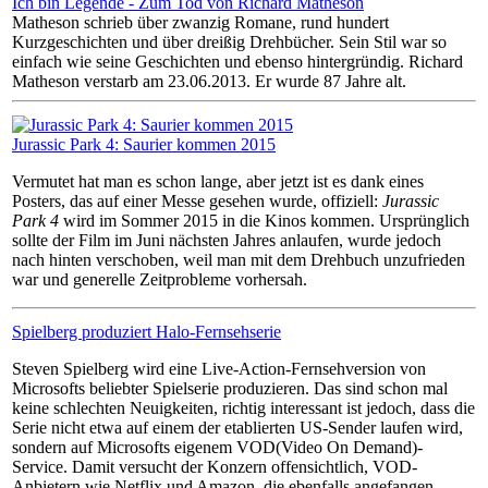
Ich bin Legende - Zum Tod von Richard Matheson
Matheson schrieb über zwanzig Romane, rund hundert
Kurzgeschichten und über dreißig Drehbücher. Sein Stil war so
einfach wie seine Geschichten und ebenso hintergründig. Richard
Matheson verstarb am 23.06.2013. Er wurde 87 Jahre alt.
Jurassic Park 4: Saurier kommen 2015
Vermutet hat man es schon lange, aber jetzt ist es dank eines
Posters, das auf einer Messe gesehen wurde, offiziell:
Jurassic
Park 4
wird im Sommer 2015 in die Kinos kommen. Ursprünglich
sollte der Film im Juni nächsten Jahres anlaufen, wurde jedoch
nach hinten verschoben, weil man mit dem Drehbuch unzufrieden
war und generelle Zeitprobleme vorhersah.
Spielberg produziert Halo-Fernsehserie
Steven Spielberg wird eine Live-Action-Fernsehversion von
Microsofts beliebter Spielserie produzieren. Das sind schon mal
keine schlechten Neuigkeiten, richtig interessant ist jedoch, dass die
Serie nicht etwa auf einem der etablierten US-Sender laufen wird,
sondern auf Microsofts eigenem VOD(Video On Demand)-
Service. Damit versucht der Konzern offensichtlich, VOD-
Anbietern wie Netflix und Amazon, die ebenfalls angefangen