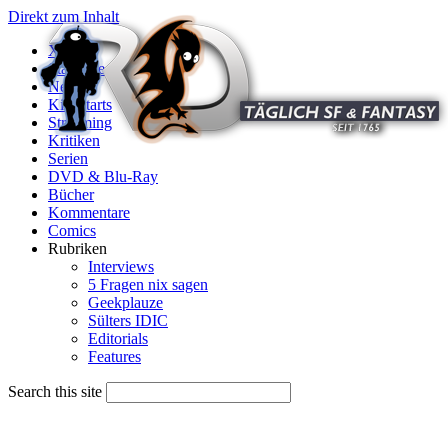
Direkt zum Inhalt
X
Startseite
News
Kinostarts
Streaming
Kritiken
Serien
DVD & Blu-Ray
Bücher
Kommentare
Comics
Rubriken
Interviews
5 Fragen nix sagen
Geekplauze
Sülters IDIC
Editorials
Features
Search this site