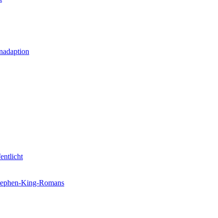
nadaption
entlicht
 Stephen-King-Romans