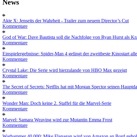
News
Akte X: Jenseits der Wahrheit - Trailer zum neuem Director’s Cut
Kommentare
God of War: Dave Bautista soll die Nachfolge von Ryan Hurst als Kra
Kommentare
Einspielergebnisse: Spider-Man 4 gelingt der zweitbeste Kinostart alle
Kommentare
Crystal Lake: Die Serie wird hierzulande von HBO Max gezeigt
Kommentare
The Secret of Secrets: Netflix hat mit Morgan Spector seinen Hauptda
Kommentare
Wonder Man: Doch keine 2. Staffel für die Marvel-Serie
Kommentare
Marvel: Samara Weaving wird zur Mutantin Emma Frost
Kommentare
Warhammer 40.000: Mike Flanagan wird von Amazon an Bord gehol