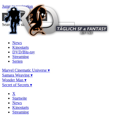
Jump to navigation
Search this site
News
Kinostarts
DVD/Blu-ray
Streaming
Serien
Marvel Cinematic Universe ▾
Samara Weaving ▾
Wonder Man ▾
Secret of Secrets ▾
X
Startseite
News
Kinostarts
Streaming