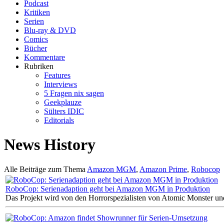
Podcast
Kritiken
Serien
Blu-ray & DVD
Comics
Bücher
Kommentare
Rubriken
Features
Interviews
5 Fragen nix sagen
Geekplauze
Sülters IDIC
Editorials
News History
Alle Beiträge zum Thema
Amazon MGM
,
Amazon Prime
,
Robocop
RoboCop: Serienadaption geht bei Amazon MGM in Produktion
Das Projekt wird von den Horrorspezialisten von Atomic Monster u