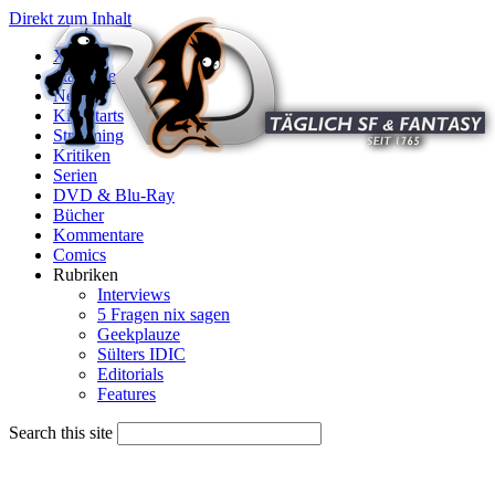
Direkt zum Inhalt
X
Startseite
News
Kinostarts
Streaming
Kritiken
Serien
DVD & Blu-Ray
Bücher
Kommentare
Comics
Rubriken
Interviews
5 Fragen nix sagen
Geekplauze
Sülters IDIC
Editorials
Features
Search this site