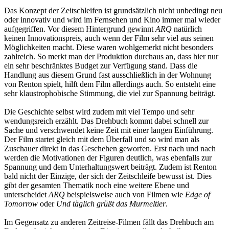
Das Konzept der Zeitschleifen ist grundsätzlich nicht unbedingt neu
oder innovativ und wird im Fernsehen und Kino immer mal wieder
aufgegriffen. Vor diesem Hintergrund gewinnt
ARQ
natürlich
keinen Innovationspreis, auch wenn der Film sehr viel aus seinen
Möglichkeiten macht. Diese waren wohlgemerkt nicht besonders
zahlreich. So merkt man der Produktion durchaus an, dass hier nur
ein sehr beschränktes Budget zur Verfügung stand. Dass die
Handlung aus diesem Grund fast ausschließlich in der Wohnung
von Renton spielt, hilft dem Film allerdings auch. So entsteht eine
sehr klaustrophobische Stimmung, die viel zur Spannung beiträgt.
Die Geschichte selbst wird zudem mit viel Tempo und sehr
wendungsreich erzählt. Das Drehbuch kommt dabei schnell zur
Sache und verschwendet keine Zeit mit einer langen Einführung.
Der Film startet gleich mit dem Überfall und so wird man als
Zuschauer direkt in das Geschehen geworfen. Erst nach und nach
werden die Motivationen der Figuren deutlich, was ebenfalls zur
Spannung und dem Unterhaltungswert beiträgt. Zudem ist Renton
bald nicht der Einzige, der sich der Zeitschleife bewusst ist. Dies
gibt der gesamten Thematik noch eine weitere Ebene und
unterscheidet
ARQ
beispielsweise auch von Filmen wie
Edge of
Tomorrow
oder
Und täglich grüßt das Murmeltier
.
Im Gegensatz zu anderen Zeitreise-Filmen fällt das Drehbuch am