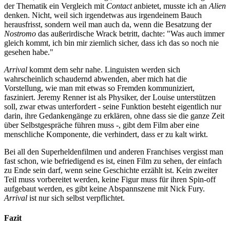
der Thematik ein Vergleich mit
Contact
anbietet, musste ich an
Alien
denken. Nicht, weil sich irgendetwas aus irgendeinem Bauch
herausfrisst, sondern weil man auch da, wenn die Besatzung der
Nostromo
das außerirdische Wrack betritt, dachte: "Was auch immer
gleich kommt, ich bin mir ziemlich sicher, dass ich das so noch nie
gesehen habe."
Arrival
kommt dem sehr nahe. Linguisten werden sich
wahrscheinlich schaudernd abwenden, aber mich hat die
Vorstellung, wie man mit etwas so Fremden kommuniziert,
fasziniert. Jeremy Renner ist als Physiker, der Louise unterstützen
soll, zwar etwas unterfordert - seine Funktion besteht eigentlich nur
darin, ihre Gedankengänge zu erklären, ohne dass sie die ganze Zeit
über Selbstgespräche führen muss -, gibt dem Film aber eine
menschliche Komponente, die verhindert, dass er zu kalt wirkt.
Bei all den Superheldenfilmen und anderen Franchises vergisst man
fast schon, wie befriedigend es ist, einen Film zu sehen, der einfach
zu Ende sein darf, wenn seine Geschichte erzählt ist. Kein zweiter
Teil muss vorbereitet werden, keine Figur muss für ihren Spin-off
aufgebaut werden, es gibt keine Abspannszene mit Nick Fury.
Arrival
ist nur sich selbst verpflichtet.
Fazit