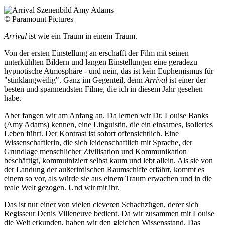
© Paramount Pictures
Arrival
ist wie ein Traum in einem Traum.
Von der ersten Einstellung an erschafft der Film mit seinen
unterkühlten Bildern und langen Einstellungen eine geradezu
hypnotische Atmosphäre - und nein, das ist kein Euphemismus für
"stinklangweilig". Ganz im Gegenteil, denn
Arrival
ist einer der
besten und spannendsten Filme, die ich in diesem Jahr gesehen
habe.
Aber fangen wir am Anfang an. Da lernen wir Dr. Louise Banks
(Amy Adams) kennen, eine Linguistin, die ein einsames, isoliertes
Leben führt. Der Kontrast ist sofort offensichtlich. Eine
Wissenschaftlerin, die sich leidenschaftlich mit Sprache, der
Grundlage menschlicher Zivilisation und Kommunikation
beschäftigt, kommuiniziert selbst kaum und lebt allein. Als sie von
der Landung der außerirdischen Raumschiffe erfährt, kommt es
einem so vor, als würde sie aus einem Traum erwachen und in die
reale Welt gezogen. Und wir mit ihr.
Das ist nur einer von vielen cleveren Schachzügen, derer sich
Regisseur Denis Villeneuve bedient. Da wir zusammen mit Louise
die Welt erkunden, haben wir den gleichen Wissensstand. Das