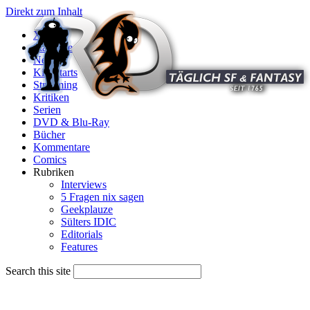
Direkt zum Inhalt
X
Startseite
News
Kinostarts
Streaming
Kritiken
Serien
DVD & Blu-Ray
Bücher
Kommentare
Comics
Rubriken
Interviews
5 Fragen nix sagen
Geekplauze
Sülters IDIC
Editorials
Features
Search this site