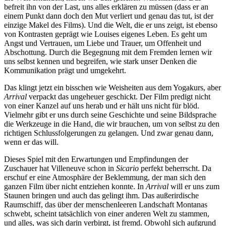
befreit ihn von der Last, uns alles erklären zu müssen (dass er an
einem Punkt dann doch den Mut verliert und genau das tut, ist der
einzige Makel des Films). Und die Welt, die er uns zeigt, ist ebenso
von Kontrasten geprägt wie Louises eigenes Leben. Es geht um
Angst und Vertrauen, um Liebe und Trauer, um Offenheit und
Abschottung. Durch die Begegnung mit dem Fremden lernen wir
uns selbst kennen und begreifen, wie stark unser Denken die
Kommunikation prägt und umgekehrt.
Das klingt jetzt ein bisschen wie Weisheiten aus dem Yogakurs, aber
Arrival
verpackt das ungeheuer geschickt. Der Film predigt nicht
von einer Kanzel auf uns herab und er hält uns nicht für blöd.
Vielmehr gibt er uns durch seine Geschichte und seine Bildsprache
die Werkzeuge in die Hand, die wir brauchen, um von selbst zu den
richtigen Schlussfolgerungen zu gelangen. Und zwar genau dann,
wenn er das will.
Dieses Spiel mit den Erwartungen und Empfindungen der
Zuschauer hat Villeneuve schon in
Sicario
perfekt beherrscht. Da
erschuf er eine Atmosphäre der Beklemmung, der man sich den
ganzen Film über nicht entziehen konnte. In
Arrival
will er uns zum
Staunen bringen und auch das gelingt ihm. Das außerirdische
Raumschiff, das über der menschenleeren Landschaft Montanas
schwebt, scheint tatsächlich von einer anderen Welt zu stammen,
und alles, was sich darin verbirgt, ist fremd. Obwohl sich aufgrund