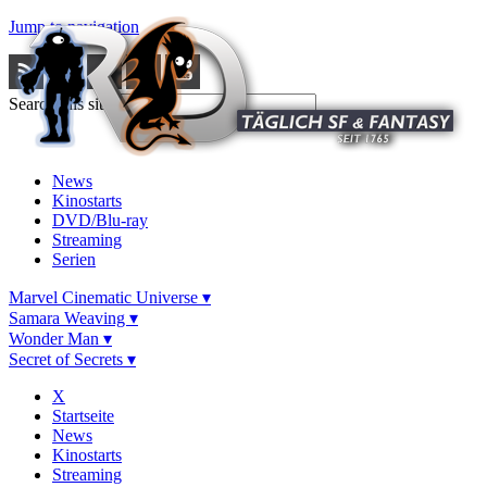
Jump to navigation
Search this site
News
Kinostarts
DVD/Blu-ray
Streaming
Serien
Marvel Cinematic Universe ▾
Samara Weaving ▾
Wonder Man ▾
Secret of Secrets ▾
X
Startseite
News
Kinostarts
Streaming