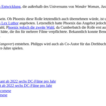
in Entwicklung
, die außerhalb des Universums von
Wonder Woman
,
Jus
 sein. Ob Phoenix diese Rolle letztendlich auch übernehmen würde, ist u
s Lex Luthor
angeboten. Letzendlich hatte Phoenix das Angebot jedoch 
ahl, P
hoenix jedoch die zweite Wahl
, da Cumberbatch die Rolle erst a
n hätte, die ihn für mehrere Filme verpflichtete. Bekanntlich konnte Be
.
angover
) entstehen. Philipps wird auch als Co-Autor für das Drehbuch
r-Jahre spielen.
t ab 2022 sechs DC-Filme pro Jahr
rsese