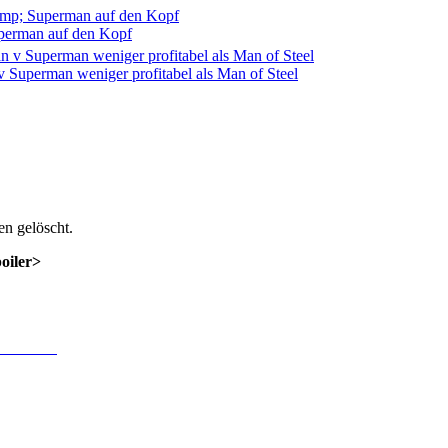
uperman auf den Kopf
Superman weniger profitabel als Man of Steel
n gelöscht.
poiler>
 Anmeldung
.