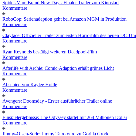
Spider-Man: Brand New Day - Finaler Trailer zum Kinostart
Kommentare
RoboCop: Serienadaption geht bei Amazon MGM in Produktion
Kommentare
Clayface: Offizieller Trailer zum ersten Horrorfilm des neuen DC-Un
Kommentare
Ryan Reynolds bestätigt weiteren Deadpool-Film
Kommentare
Afterlife with Archie: Comic-Adaption erhält grünes Licht
Kommentare
Abschied von Kaylee Hottle
Kommentare
Avengers: Doomsday - Erster ausführlicher Trailer online
Kommentare
Einspielergebnisse: The Odyssey startet mit 264 Millionen Dollar
Kommentare
Jimmy-Olsen-Serie: Jimmy Tatro wird zu Gorilla Grodd