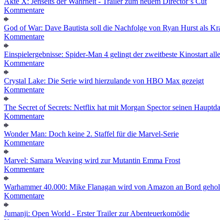
Akte X: Jenseits der Wahrheit - Trailer zum neuem Director’s Cut
Kommentare
God of War: Dave Bautista soll die Nachfolge von Ryan Hurst als Kra
Kommentare
Einspielergebnisse: Spider-Man 4 gelingt der zweitbeste Kinostart alle
Kommentare
Crystal Lake: Die Serie wird hierzulande von HBO Max gezeigt
Kommentare
The Secret of Secrets: Netflix hat mit Morgan Spector seinen Hauptda
Kommentare
Wonder Man: Doch keine 2. Staffel für die Marvel-Serie
Kommentare
Marvel: Samara Weaving wird zur Mutantin Emma Frost
Kommentare
Warhammer 40.000: Mike Flanagan wird von Amazon an Bord gehol
Kommentare
Jumanji: Open World - Erster Trailer zur Abenteuerkomödie