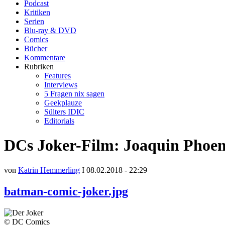
Podcast
Kritiken
Serien
Blu-ray & DVD
Comics
Bücher
Kommentare
Rubriken
Features
Interviews
5 Fragen nix sagen
Geekplauze
Sülters IDIC
Editorials
DCs Joker-Film: Joaquin Phoeni
von
Katrin Hemmerling
I 08.02.2018 - 22:29
batman-comic-joker.jpg
© DC Comics