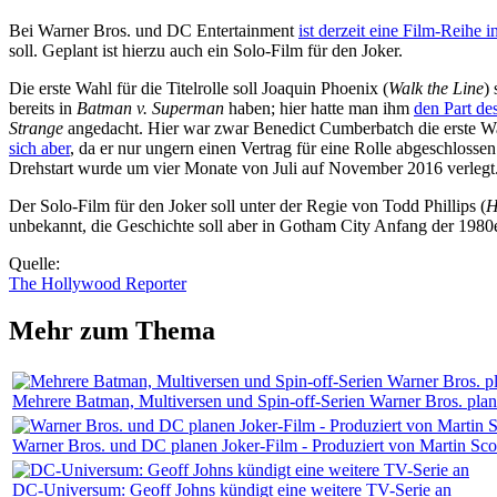
Bei Warner Bros. und DC Entertainment
ist derzeit eine Film-Reihe 
soll. Geplant ist hierzu auch ein Solo-Film für den Joker.
Die erste Wahl für die Titelrolle soll Joaquin Phoenix (
Walk the Line
)
bereits in
Batman v. Superman
haben; hier hatte man ihm
den Part de
Strange
angedacht. Hier war zwar Benedict Cumberbatch die erste W
sich aber
, da er nur ungern einen Vertrag für eine Rolle abgeschlosse
Drehstart wurde um vier Monate von Juli auf November 2016 verlegt
Der Solo-Film für den Joker soll unter der Regie von Todd Phillips (
H
unbekannt, die Geschichte soll aber in Gotham City Anfang der 1980e
Quelle:
The Hollywood Reporter
Mehr zum Thema
Mehrere Batman, Multiversen und Spin-off-Serien Warner Bros. plan
Warner Bros. und DC planen Joker-Film - Produziert von Martin Sco
DC-Universum: Geoff Johns kündigt eine weitere TV-Serie an