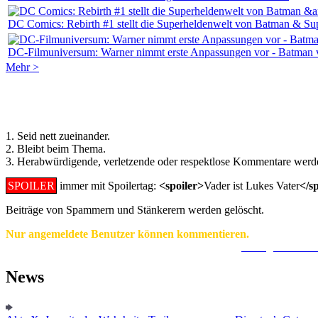
DC Comics: Rebirth #1 stellt die Superheldenwelt von Batman & S
DC-Filmuniversum: Warner nimmt erste Anpassungen vor - Batman v 
Mehr >
Regeln für Kommentare:
1. Seid nett zueinander.
2. Bleibt beim Thema.
3. Herabwürdigende, verletzende oder respektlose Kommentare werde
SPOILER
immer mit Spoilertag:
<spoiler>
Vader ist Lukes Vater
</s
Beiträge von Spammern und Stänkerern werden gelöscht.
Nur angemeldete Benutzer können kommentieren.
Ein Konto zu erstellen ist einfach und unkompliziert.
Hier geht's zur
News