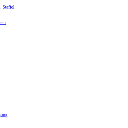
 Staffel
nnen
mung