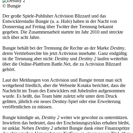
© Bungie
Der große Spiele-Publisher Activision Blizzard und das
Entwicklerstudio Bungie (u. a.
Halo
) haben in der Nacht von
Donnerstag auf Freitag über Twitter ihre Trennung bekannt
gegeben. Die Zusammenarbeit startete im Jahr 2010 und streckte
sich über acht Jahre.
Bungie behält bei der Trennung die Rechte an der Marke
Destiny
,
deren Vertriebsrechte bis jetzt Activision innehatte. Ganz endgültig
ist die Trennung aber nicht:
Destiny
und
Destiny 2
laufen weiterhin
über die Online-Plattform Battle.Net, die zu Activision Blizzard
gehört.
Laut der Meldungen von Activision und Bungie trennt man sich
weitgehend friedlich, aber die Webseite Kotaku berichtet, dass die
Nachricht im Team des Entwicklers mit Jubelrufen aufgenommen
wurde. Es heißt, das Team hätte zuletzt sehr unter dem Druck
gelitten, jährlich ein neues Destiny-Spiel oder eine Erweiterung
veröffentlichen zu müssen.
Bungie kündigte an,
Destiny 2
weiter wie gewohnt zu unterstützen.
Inwiefern das bedeutet, dass der Erscheinungszyklus erhalten bleibt,
ist unklar. Neben
Destiny 2
arbeitet Bungie dank einer Finanzspritze