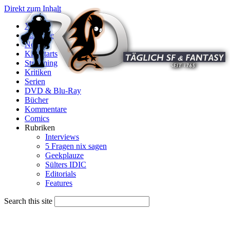
Direkt zum Inhalt
X
Startseite
News
Kinostarts
Streaming
Kritiken
Serien
DVD & Blu-Ray
Bücher
Kommentare
Comics
Rubriken
Interviews
5 Fragen nix sagen
Geekplauze
Sülters IDIC
Editorials
Features
Search this site