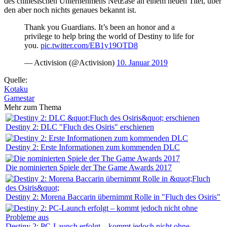
des chinesischen Unternehmens NetEase an einem neuen Titel, über
den aber noch nichts genaues bekannt ist.
Thank you Guardians. It’s been an honor and a
privilege to help bring the world of Destiny to life for
you.
pic.twitter.com/EB1y19OTD8
— Activision (@Activision)
10. Januar 2019
Quelle:
Kotaku
Gamestar
Mehr zum Thema
Destiny 2: DLC "Fluch des Osiris" erschienen
Destiny 2: Erste Informationen zum kommenden DLC
Die nominierten Spiele der The Game Awards 2017
Destiny 2: Morena Baccarin übernimmt Rolle in "Fluch des Osiris"
Destiny 2: PC-Launch erfolgt – kommt jedoch nicht ohne