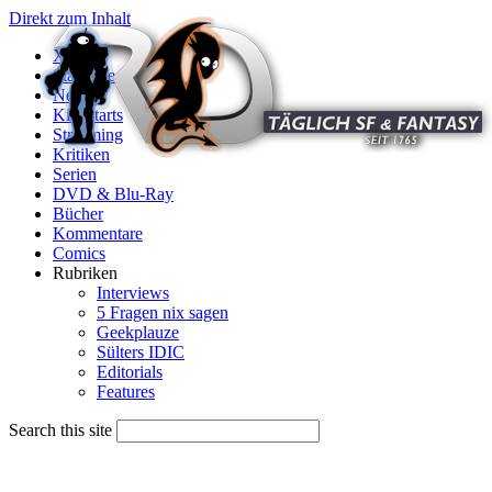
Direkt zum Inhalt
X
Startseite
News
Kinostarts
Streaming
Kritiken
Serien
DVD & Blu-Ray
Bücher
Kommentare
Comics
Rubriken
Interviews
5 Fragen nix sagen
Geekplauze
Sülters IDIC
Editorials
Features
Search this site