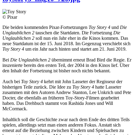
© Pixar
Die beiden kommenden Pixar-Fortsetzungen
Toy Story 4
und
Die
Unglaublichen 2
tauschen die Startdaten. Die Fortsetzung
Die
Unglaublichen 2
soll nun ein Jahr eher in die Kinos kommen. Das
neue Startdatum ist der 15. Juni 2018. Im Gegenzug verschiebt sich
Toy Story 4
um ein Jahr nach hinten und startet am 21. Juni 2019.
Bei
Die Unglaublichen 2
übernimmt erneut Brad Bird die Regie. Er
inszenierte bereits den ersten Teil, der 2004 in den Kinos lief. Über
den Inhalt der Fortsetzung ist bisher noch nichts bekannt.
Auch bei
Toy Story 4
kehrt mit John Lasseter der Regisseur der
bisherigen Teile zurück. Die Idee zu
Toy Story 4
hatte Lasseter
zusammen mit den Autoren Andrew Stanton, Lee Unkrich und Pete
Docter, die ebenfalls an früheren Toy-Story-Filmen gearbeitet
haben. Das Drehbuch stammt von Rashida Jones und Will
McCormack.
Inhaltlich soll die Geschichte zwar nach dem Ende des dritten Teils
spielen, allerdings setzt man einen anderen Fokus. Anstatt sich
erneut auf die Beziehung zwischen Kindern und Spielsachen zu