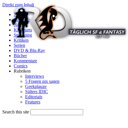
Direkt zum Inhalt
X
Startseite
News
Kinostarts
Streaming
Kritiken
Serien
DVD & Blu-Ray
Bücher
Kommentare
Comics
Rubriken
Interviews
5 Fragen nix sagen
Geekplauze
Sülters IDIC
Editorials
Features
Search this site